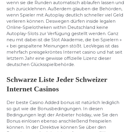
wenn sie die Runden automatisch ablaufen lassen und
sich zurücklehnen. Außerdem glauben die Behörden,
wenn Spieler mit Autoplay deutlich schneller viel Geld
verlieren können. Deswegen dürfen inside legalen
Online-Spielotheken within Deutschland keine
Autoplay-Slots zur Verfügung gestellt werden. Ganz
neu mit dabei ist die Slot Akademie, die bei Spielern »
« bei gespaltene Meinungen stößt. LeoVegas ist das
mehrfach preisgekröntes Internet casino und hat seit
letztem Jahr eine gewisse offizielle Lizenz dieser
deutschen Glücksspielbehörde.
Schwarze Liste Jeder Schweizer
Internet Casinos
Der beste Casino Added bonus ist natürlich lediglich
so gut wie die Bonusbedingungen. In diesen
Bedingungen legt der Anbieter holiday, wie Sie den
Bonus einlösen ebenso anschließend freispielen
können. In der Direktive können Sie über den