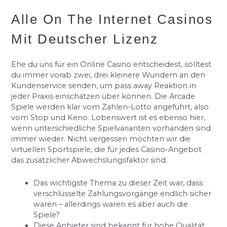
Alle On The Internet Casinos
Mit Deutscher Lizenz
Ehe du uns für ein Online Casino entscheidest, solltest
du immer vorab zwei, drei kleinere Wundern an den
Kundenservice senden, um pass away Reaktion in
jeder Praxis einschätzen über können. Die Arcade
Spiele werden klar vom Zahlen-Lotto angeführt, also
vom Stop und Keno. Lobenswert ist es ebenso hier,
wenn unterschiedliche Spielvarianten vorhanden sind
immer wieder. Nicht vergessen möchten wir die
virtuellen Sportspiele, die für jedes Casino-Angebot
das zusätzlicher Abwechslungsfaktor sind.
Das wichtigste Thema zu dieser Zeit war, dass
verschlüsselte Zahlungsvorgänge endlich sicher
waren – allerdings waren es aber auch die
Spiele?
Diese Anbieter sind bekannt für hohe Qualität