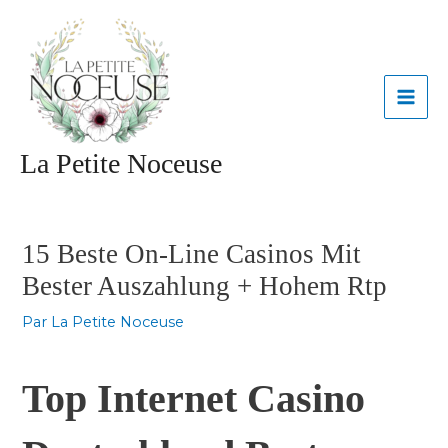
Aller
MAI
au
contenu
ME
La Petite Noceuse
Navigation
des
articles
15 Beste On-Line Casinos Mit
Bester Auszahlung + Hohem Rtp
Par
La Petite Noceuse
Top Internet Casino