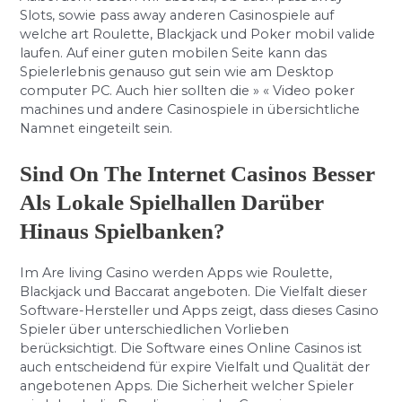
Slots, sowie pass away anderen Casinospiele auf
welche art Roulette, Blackjack und Poker mobil valide
laufen. Auf einer guten mobilen Seite kann das
Spielerlebnis genauso gut sein wie am Desktop
computer PC. Auch hier sollten die » « Video poker
machines und andere Casinospiele in übersichtliche
Namnet eingeteilt sein.
Sind On The Internet Casinos Besser
Als Lokale Spielhallen Darüber
Hinaus Spielbanken?
Im Are living Casino werden Apps wie Roulette,
Blackjack und Baccarat angeboten. Die Vielfalt dieser
Software-Hersteller und Apps zeigt, dass dieses Casino
Spieler über unterschiedlichen Vorlieben
berücksichtigt. Die Software eines Online Casinos ist
auch entscheidend für expire Vielfalt und Qualität der
angebotenen Apps. Die Sicherheit welcher Spieler