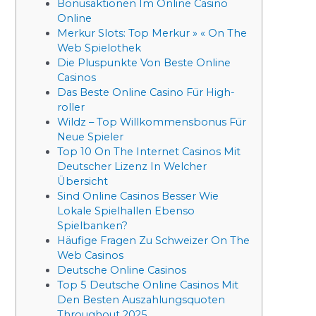
Bonusaktionen Im Online Casino
Online
Merkur Slots: Top Merkur » « On The
Web Spielothek
Die Pluspunkte Von Beste Online
Casinos
Das Beste Online Casino Für High-
roller
Wildz – Top Willkommensbonus Für
Neue Spieler
Top 10 On The Internet Casinos Mit
Deutscher Lizenz In Welcher
Übersicht
Sind Online Casinos Besser Wie
Lokale Spielhallen Ebenso
Spielbanken?
Häufige Fragen Zu Schweizer On The
Web Casinos
Deutsche Online Casinos
Top 5 Deutsche Online Casinos Mit
Den Besten Auszahlungsquoten
Throughout 2025