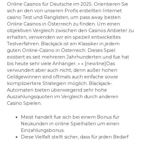
Online Casinos für Deutsche im 2025. Orientieren Sie
sich an den von unseren Profis erstellten Internet
casino Test und Ranglisten, um pass away besten
Online Casinos in Österreich zu finden. Um einen
objektiven Vergleich zwischen den Casinos Anbieter zu
erhalten, verwenden wir ein speziell entwickeltes
Testverfahren. Blackjack ist ein Klassiker in jedem
guten Online-Casino in Österreich. Dieses Spiel
existiert es seit mehreren Jahrhunderten und fue hat
bis heute sehr viele Anhänger. » « [newline]Das
verwundert aber auch nicht, denn außer hohen
Geldgewinnen sind oftmals auch einfache sowie
kompliziertere Strategien möglich. Blackjack-
Automaten bieten überwiegend sehr hohe
Auszahlungsquoten im Vergleich durch anderen
Casino Spielen.
Meist handelt fue sich bei einem Bonus für
Neukunden in online Spielhallen um einen
Einzahlungsbonus.
Diese Vielfalt stellt sicher, dass für jeden Bedarf