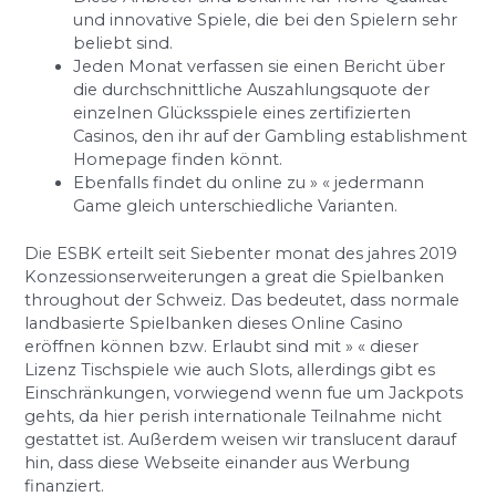
und innovative Spiele, die bei den Spielern sehr
beliebt sind.
Jeden Monat verfassen sie einen Bericht über
die durchschnittliche Auszahlungsquote der
einzelnen Glücksspiele eines zertifizierten
Casinos, den ihr auf der Gambling establishment
Homepage finden könnt.
Ebenfalls findet du online zu » « jedermann
Game gleich unterschiedliche Varianten.
Die ESBK erteilt seit Siebenter monat des jahres 2019
Konzessionserweiterungen a great die Spielbanken
throughout der Schweiz. Das bedeutet, dass normale
landbasierte Spielbanken dieses Online Casino
eröffnen können bzw. Erlaubt sind mit » « dieser
Lizenz Tischspiele wie auch Slots, allerdings gibt es
Einschränkungen, vorwiegend wenn fue um Jackpots
gehts, da hier perish internationale Teilnahme nicht
gestattet ist. Außerdem weisen wir translucent darauf
hin, dass diese Webseite einander aus Werbung
finanziert.