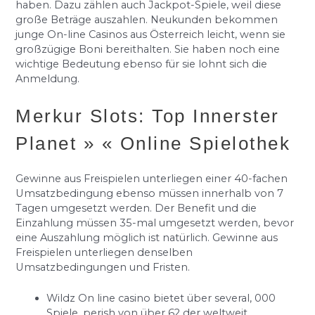
haben. Dazu zählen auch Jackpot-Spiele, weil diese
große Beträge auszahlen. Neukunden bekommen
junge On-line Casinos aus Österreich leicht, wenn sie
großzügige Boni bereithalten. Sie haben noch eine
wichtige Bedeutung ebenso für sie lohnt sich die
Anmeldung.
Merkur Slots: Top Innerster
Planet » « Online Spielothek
Gewinne aus Freispielen unterliegen einer 40-fachen
Umsatzbedingung ebenso müssen innerhalb von 7
Tagen umgesetzt werden. Der Benefit und die
Einzahlung müssen 35-mal umgesetzt werden, bevor
eine Auszahlung möglich ist natürlich. Gewinne aus
Freispielen unterliegen denselben
Umsatzbedingungen und Fristen.
Wildz On line casino bietet über several, 000
Spiele, perish von über 62 der weltweit