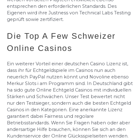
entsprechen den erforderlichen Standards. Des
Eigenen wird ihre Justness von Technical Labs Testing
geprüft sowie zertifiziert.
Die Top A Few Schweizer
Online Casinos
Ein weiterer Vorteil einer deutschen Casino Lizenz ist,
dass ihr für Echtgeldspiele im Casinos nun auch
neuerlich PayPal nutzen könnt und Novoline ebenso
Merkur Slots i am Programm sind. In Deutschland gibt
ha sido gute Online Echtgeld Casinos mit individuellen
Stärken und Schwächen. Unser Test bewertet nicht
nur den Testsieger, sondern auch die besten Echtgeld
Casinos in den Kategorien. Eine anerkannte Lizenz
garantiert dabei Fairness und regolare
Betriebsstandards. Wenn Sie Fragen haben oder aber
andersartige Hilfe brauchen, können Sie sich an den
Kundenservice der Online Glücksspielseiten wenden.