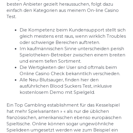
besten Anbieter gezielt heraussuchen, folgt dazu
einfach den Kategorien aus meinem On-line Casino
Test.
Die Kompetenz beim Kundensupport stellt sich
gleich meistens erst raus, wenn wirklich Troubles
oder schwierige Bereichen auftreten.
Im kaufmännischen Sinne unterscheiden perish
Spielotheken-Betreiber zwischen einem breiten
und einem tiefen Sortiment.
Die Wertigkeiten der User sind oftmals beim
Online Casino Check bekanntlich verschieden.
Alle Neu-Blutsauger, finden hier den
ausführlichen Blood Suckers Test, inklusive
kostenlosem Demo mit Spielgeld.
Ein Top Gambling establishment für das Kesselspiel
hat mehr Spielvarianten » « als nur die üblichen
französischen, amerikanischen ebenso europäischen
Spieltische. Online können sogar ungewöhnliche
Spielideen umgesetzt werden wie zum Beispiel ein