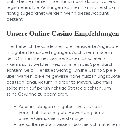
Guthaben einzahlen möchten, musst du dich vorerst
registrieren. Die Zahlungen können nämlich erst dann
richtig zugeordnet werden, wenn dieses Account
besteht.
Unsere Online Casino Empfehlungen
Hier habe ich besonders empfehlenswerte Angebote
mit guten Bonusbedingungen. Auch wenn male in
den On the internet Casinos kostenlos spielen »
« kann, so ist welcher Reiz vor allem das Spiel durch
echtem Geld. Hier ist es wichtig, Online Casino Spiele
über wählen, die eine gewisse hohe Auszahlungsquote
besitzen (engl. Return in order to Player). Ebenfalls
sollte man auf perish richtige Strategie achten, um
seine Gewinne zu optimieren.
Aber im übrigen ein gutes Live Casino ist
vorteilhaft für eine gute Bewertung durch
unsere Casino-Sachverständigen.
Sie sollten jedoch wissen, dass Sie sich mit einem