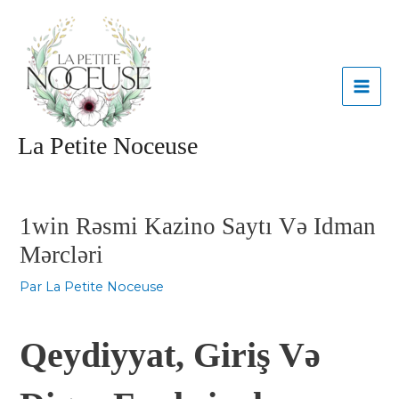
Aller
MAI
au
contenu
ME
La Petite Noceuse
Navigation
des
articles
1win Rəsmi Kazino Saytı Və Idman
Mərcləri
Par
La Petite Noceuse
Qeydiyyat, Giriş Və