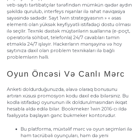
veb-saytı tərtibatçılar tərəfindən mümkün qədər aydın
şəkildə qurulub, interfeys nişanlar ilə rahat naviqasiya
sayəsində sadədir. Sayt 1win strategiyasının » « əsas
elementi olan yüksək keyfiyyətli istifadəçi dostu olması
ilə seçilir. Texniki dəstək müştərilərin suallarına (e-poçt,
operatorla söhbət, telefonla) 24/7 cavabları təmin
etməklə 24/7 işləyir. Hackerların mənşəyinə və hoy
saytınıza daxil olan problem texnikaları ilə bağlı
problemlərin həlli.
Oyun Öncəsi Və Canlı Mərc
Anketi doldurduğunuzda, əlavə olaraq bonusunu
artıran xüsusi promosyon kodu daxil edə bilərsiniz. Bu
kodla istifadəçi oyununun ilk doldurulmasından ikiqat
hesabla əldə edilə bilər. Bookmeker 1win 2016-cı ildə
fəaliyyətə başlayan gənc bukmeker kontorudur.
Bu platforma, müxtəlif mərc və oyun seçimləri ilə
həm təcrübəli oyunçuları, həm də yeni