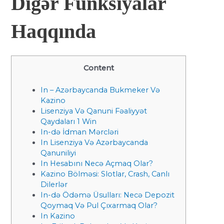
Digər Funksiyalar
Haqqında
Content
In – Azərbaycanda Bukmeker Və
Kazino
Lisenziya Və Qanuni Fəaliyyət
Qaydaları 1 Win
In-də İdman Mərcləri
In Lisenziya Və Azərbaycanda
Qanuniliyi
In Hesabını Necə Açmaq Olar?
Kazino Bölməsi: Slotlar, Crash, Canlı
Dilerlər
In-də Ödəmə Üsulları: Necə Depozit
Qoymaq Və Pul Çıxarmaq Olar?
In Kazino