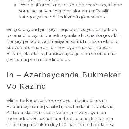
1Win platformasında casino bölməsini seçdikdən
sonra açılan yeni ekranda slotların müxtəlif
kateqoriyalara bölündüyünü görəcəksiniz.
Ən çox bəyəndiyim şey, həqiqətən böyük bir qələbə
qazana biləcəyiniz benefit oyunlarıdır. Qrafika gözəldir,
hər şey parlaqdır, animasiyalar sərindir. Bəzən elə olur
ki, evdə oturmursan, bir növ oyun mərkəzindəsən.
Bilirəm, elə olur ki, hansısa sayta girirsən və orada hər
şey axmaq və hirsləndirici olur.
In – Azərbaycanda Bukmeker
Və Kazino
Əlinizi tərk edə, çəkə və ya oyunu bitirə bilərsiniz.
Həddini aşmamaq vacibdir, əks halda ani itki olacaq.
Zallarda klassik masalar və onların varyasyonları
mövcuddur. Blackjack-dən fərqli olaraq, kartlarınızı
sındırmaq mümkün deyil. 10-dan çox xal toplanırsa,