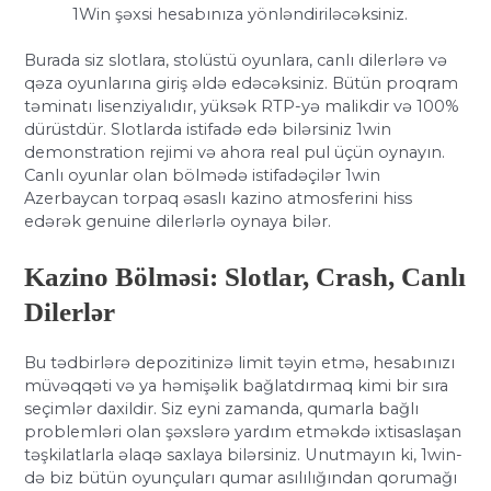
1Win şəxsi hesabınıza yönləndiriləcəksiniz.
Burada siz slotlara, stolüstü oyunlara, canlı dilerlərə və
qəza oyunlarına giriş əldə edəcəksiniz. Bütün proqram
təminatı lisenziyalıdır, yüksək RTP-yə malikdir və 100%
dürüstdür. Slotlarda istifadə edə bilərsiniz 1win
demonstration rejimi və ahora real pul üçün oynayın.
Canlı oyunlar olan bölmədə istifadəçilər 1win
Azerbaycan torpaq əsaslı kazino atmosferini hiss
edərək genuine dilerlərlə oynaya bilər.
Kazino Bölməsi: Slotlar, Crash, Canlı
Dilerlər
Bu tədbirlərə depozitinizə limit təyin etmə, hesabınızı
müvəqqəti və ya həmişəlik bağlatdırmaq kimi bir sıra
seçimlər daxildir. Siz eyni zamanda, qumarla bağlı
problemləri olan şəxslərə yardım etməkdə ixtisaslaşan
təşkilatlarla əlaqə saxlaya bilərsiniz. Unutmayın ki, 1win-
də biz bütün oyunçuları qumar asılılığından qorumağı