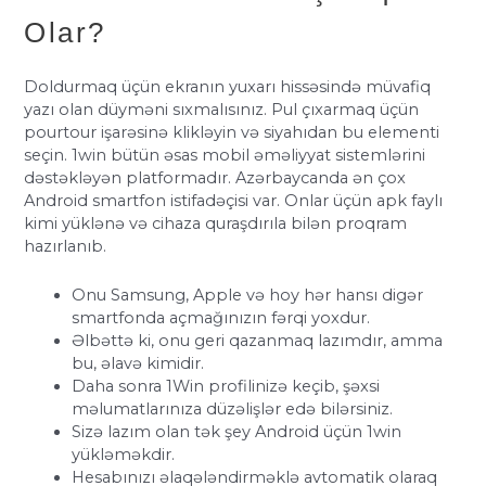
Olar?
Doldurmaq üçün ekranın yuxarı hissəsində müvafiq
yazı olan düyməni sıxmalısınız. Pul çıxarmaq üçün
pourtour işarəsinə klikləyin və siyahıdan bu elementi
seçin. 1win bütün əsas mobil əməliyyat sistemlərini
dəstəkləyən platformadır. Azərbaycanda ən çox
Android smartfon istifadəçisi var. Onlar üçün apk faylı
kimi yüklənə və cihaza quraşdırıla bilən proqram
hazırlanıb.
Onu Samsung, Apple və hoy hər hansı digər
smartfonda açmağınızın fərqi yoxdur.
Əlbəttə ki, onu geri qazanmaq lazımdır, amma
bu, əlavə kimidir.
Daha sonra 1Win profilinizə keçib, şəxsi
məlumatlarınıza düzəlişlər edə bilərsiniz.
Sizə lazım olan tək şey Android üçün 1win
yükləməkdir.
Hesabınızı əlaqələndirməklə avtomatik olaraq