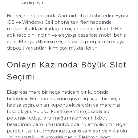
təsdiqləyin.
Bir neçə dəqiqə içində Android cihaz bahis edin. Eynisi
iOS və Windows Cell phone təklifləri haqqında
məlumat əldə istifadəçiləri üçün də etibarlıdır. 1xBet
apk tətbiqini indirin və ən yaxşı bazarlara mobil bahis
edin! Menyu dillərinin seçimi bahis proqramları və ya
depozit variantları kimi çox müxtəlifdir. »
Onlayn Kazinoda Böyük Slot
Seçimi
Ekspress mərc bir neçə nəticəni bir kuponda
birləşdirir. Bu mərc növünü qoymaq üçün bir neçə
hadisə seçin, onları kupona əlavə edin və mərcinizi
təsdiqləyin. Bu üsul koeffisiyentləri çoxaldaraq
potensial uduşu artırmağa imkan verir. 1xbet
hesabımın parolunu unutduqda nə etməliyəm? Əgər
parolunuzu unutmusunuzsa, giriş səhifəsində « Parolu
unutdunuz? » düyməsini basın. Elektron poçt