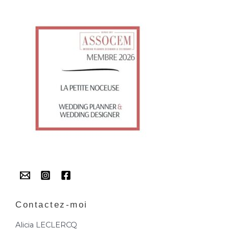
Contactez-moi
Alicia LECLERCQ