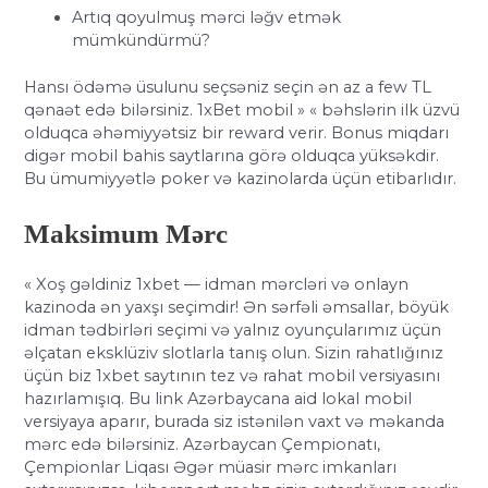
Artıq qoyulmuş mərci ləğv etmək
mümkündürmü?
Hansı ödəmə üsulunu seçsəniz seçin ən az a few TL
qənaət edə bilərsiniz. 1xBet mobil » « bəhslərin ilk üzvü
olduqca əhəmiyyətsiz bir reward verir. Bonus miqdarı
digər mobil bahis saytlarına görə olduqca yüksəkdir.
Bu ümumiyyətlə poker və kazinolarda üçün etibarlıdır.
Maksimum Mərc
« Xoş gəldiniz 1xbet — idman mərcləri və onlayn
kazinoda ən yaxşı seçimdir! Ən sərfəli əmsallar, böyük
idman tədbirləri seçimi və yalnız oyunçularımız üçün
əlçatan eksklüziv slotlarla tanış olun. Sizin rahatlığınız
üçün biz 1xbet saytının tez və rahat mobil versiyasını
hazırlamışıq. Bu link Azərbaycana aid lokal mobil
versiyaya aparır, burada siz istənilən vaxt və məkanda
mərc edə bilərsiniz. Azərbaycan Çempionatı,
Çempionlar Liqası Əgər müasir mərc imkanları