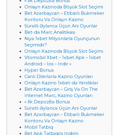
« i̇lk Depozi̇tə Bonus
Onlayn Kazinoda Böyük Slot Seçimi
Bet Azərbaycan – Etibarlı Bukmeker
Kontoru Və Onlayn Kazino
Sürətli Əyləncə Üçün Ani Oyunlar
Bet-də Mərc Analitikası
Niyə 1xbet Milyonlarla Oyunçunun
Seçimidir?
Onlayn Kazinoda Böyük Slot Seçimi
Vtomobil Xbet – 1xbet Apk – 1xbet
Android – Ios – Indir »
Hyper Bonus
Canlı Dilerlərlə Kazino Oyunları
Onlayn Kazino 1xbet-də Yeniliklər
Bet Azərbaycan – Giriş Və On The
Internet Mərc, Kazino Oyunları
« i̇lk Depozi̇tə Bonus
Sürətli Əyləncə Üçün Ani Oyunlar
Bet Azərbaycan – Etibarlı Bukmeker
Kontoru Və Onlayn Kazino
Mobil Tətbiq
Bet Apk Tətbiqini Indirin