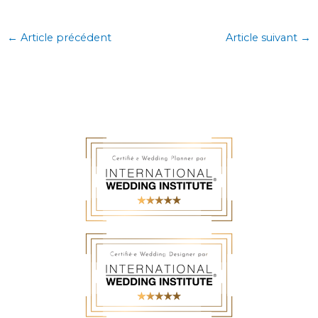
←
Article précédent
Article suivant
→