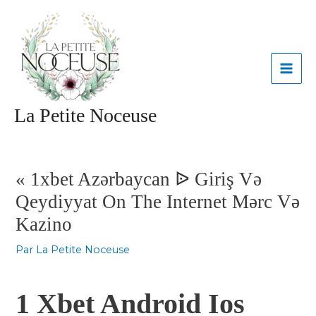
Aller
MAI
au
contenu
ME
La Petite Noceuse
Navigation
des
articles
« 1xbet Azərbaycan ᐉ Giriş Və
Qeydiyyat On The Internet Mərc Və
Kazino
Par
La Petite Noceuse
1 Xbet Android Ios