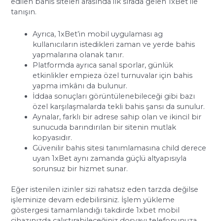
edilen bahis siteleri arasında ilk sırada gelen 1xBet ile
tanışın.
Ayrıca, 1xBet’in mobil uygulaması ag
kullanıcıların istedikleri zaman ve yerde bahis
yapmalarına olanak tanır.
Platformda ayrıca sanal sporlar, günlük
etkinlikler empieza özel turnuvalar için bahis
yapma imkânı da bulunur.
İddaa sonuçları görüntülenebileceği gibi bazı
özel karşılaşmalarda tekli bahis şansı da sunulur.
Aynalar, farklı bir adrese sahip olan ve ikincil bir
sunucuda barındırılan bir sitenin mutlak
kopyasıdır.
Güvenilir bahis sitesi tanımlamasına child derece
uyan 1xBet aynı zamanda güçlü altyapısıyla
sorunsuz bir hizmet sunar.
Eğer istenilen izinler sizi rahatsız eden tarzda değilse
işleminize devam edebilirsiniz. İşlem yükleme
göstergesi tamamlandığı takdirde 1xbet mobil
cihazınızda çalıştırabileceğiniz dosyayı telefonunuza