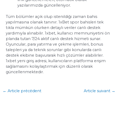
yazılarımızda güncelleniyor.
Tüm bölümler açık olup istenildiği zaman bahis
yapılmasına olanak tanınır. 1xBet spor bahisleri tek
tıkla mümkün olurken detaylı veriler canlı destek
yardımıyla alınabilir. 1xbet, kullanıcı memnuniyetini ön
planda tutan 7/24 aktif canlı destek hizmeti sunar.
Oyuncular, para yatırma ve çekme işlemleri, bonus
talepleri ya da teknik sorunlar gibi konularda canlı
destek ekibine başvurarak hızlı çözümler alabilirler.
1xbet yeni giriş adresi, kullanıcıların platforma erişim
sağlamasını kolaylaştırmak için düzenli olarak
güncellenmektedir.
←
Article précédent
Article suivant
→