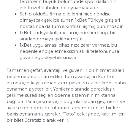
tercihlerin büyük bölümünde spor dallarının
etkili özel bahisleri rol oynamaktadır.
Sahip olduğu firma bilgilerini hiçbir endişe
olmayacak şekilde sunan 1xBet Türkiye girişleri
noktasında da tüm sıkıntıları aşmış durumdadır.
1xBet Türkiye kullanıcıları içinde herhangi bir
sınırlandırmaya gidilmemiştir.
1xBet uygulaması cihazınıza zarar vermez, bu
nedenle endişe etmeksizin akıllı telefonunuza
güvenle yükleyebilirsiniz. »
Tamamen şeffaf, avantajlı ve güvenilir bir hizmet sizleri
beklemektedir. İlan edilen tüm avantajları kontrol
etmek için kayıt olmanız empieza en az bir 1xBet bahis
oynamanız yeterlidir. Yenileme anında gerçekleşir,
çekilme süresi seçilen ödeme sisteminin miktarına
bağlıdır. Para çekmek için doğrulamadan geçmeniz ve
ayrıca son depozito tutarının tamamını en az bir kez
bahis oynamanız gerekir. “Toto” çekilişinde, katılım için
bir bilet ücretsiz olarak verilir.