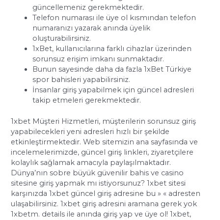
güncellemeniz gerekmektedir.
Telefon numarası ile üye ol kısmından telefon
numaranızı yazarak anında üyelik
oluşturabilirsiniz.
1xBet, kullanıcılarına farklı cihazlar üzerinden
sorunsuz erişim imkanı sunmaktadır.
Bunun sayesinde daha da fazla 1xBet Türkiye
spor bahisleri yapabilirsiniz.
İnsanlar giriş yapabilmek için güncel adresleri
takip etmeleri gerekmektedir.
1xbet Müşteri Hizmetleri, müşterilerin sorunsuz giriş
yapabilecekleri yeni adresleri hızlı bir şekilde
etkinleştirmektedir. Web sitemizin ana sayfasında ve
incelemelerimizde, güncel giriş linkleri, ziyaretçilere
kolaylık sağlamak amacıyla paylaşılmaktadır.
Dünya’nın sobre büyük güvenilir bahis ve casino
sitesine giriş yapmak mı istiyorsunuz? 1xbet sitesi
karşınızda 1xbet güncel giriş adresine bu » « adresten
ulaşabilirsiniz. 1xbet giriş adresini aramana gerek yok
1xbetm. details ile anında giriş yap ve üye ol! 1xbet,