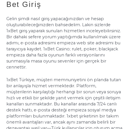
Bet Giriş
Gelin şimdi nasıl giriş yapacağınızdan ve hesap
oluşturabileceğinizden bahsedelim. Lakin sizlerde
1xBet giriş yaparak sunulan hizmetleri inceleyebilirsiniz.
Bir dahaki sefere yorum yaptığımda kullanılmak üzere
adımı, e-posta adresimi empieza web site adresimi bu
tarayıcıya kaydet. 1xBet Casino; rulet, poker, blackjack
empieza daha fazla oyunun farklı versiyonlarını
sunmasıyla masa oyunu sevenler için gerçek bir
cennettir.
1xBet Türkiye, müşteri memnuniyetini ön planda tutan
bir anlayışla hizmet vermektedir. Platform,
müşterilerin karşılaştığı herhangi bir sorun veya soruya
hızlı ve etkili bir şekilde yanıt vermek için çeşitli iletişim
kanalları sunmaktadır. Bu kanallar arasında 7/24 canlı
destek hattı, e-posta desteği empieza sosyal medya
platformları bulunmaktadır. 1xbet şirketinin bir takım
önemli avantajları var, ancak aynı zamanda belirli bir
dezavantajı weil var—Türk kullanıcılar için oturum açma