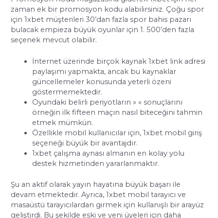
zaman ek bir promosyon kodu alabilirsiniz. Çoğu spor
için 1xbet müşterileri 30’dan fazla spor bahis pazarı
bulacak empieza büyük oyunlar için 1. 500’den fazla
seçenek mevcut olabilir.
İnternet üzerinde birçok kaynak 1xbet link adresi
paylaşımı yapmakta, ancak bu kaynaklar
güncellemeler konusunda yeterli özeni
göstermemektedir.
Oyundaki belirli periyotların » « sonuçlarını
örneğin ilk fifteen maçın nasıl biteceğini tahmin
etmek mümkün.
Özellikle mobil kullanıcılar için, 1xbet mobil giriş
seçeneği büyük bir avantajdır.
1xbet çalışma aynası almanın en kolay yolu
destek hizmetinden yararlanmaktır.
Şu an aktif olarak yayın hayatına büyük başarı ile
devam etmektedir. Ayrıca, 1xbet mobil tarayıcı ve
masaüstü tarayıcılardan girmek için kullanışlı bir arayüz
geliştirdi. Bu şekilde eski ve yeni üyeleri için daha