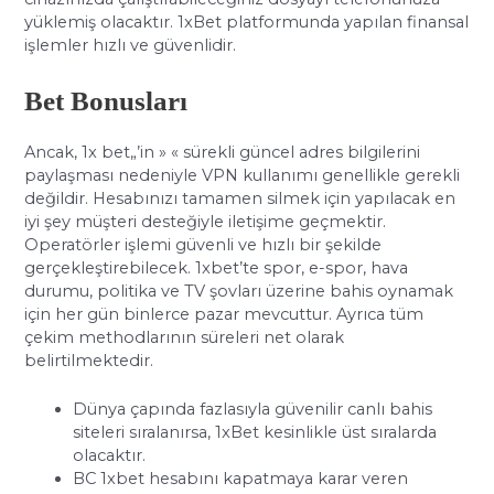
yüklemiş olacaktır. 1xBet platformunda yapılan finansal
işlemler hızlı ve güvenlidir.
Bet Bonusları
Ancak, 1x bet„’in » « sürekli güncel adres bilgilerini
paylaşması nedeniyle VPN kullanımı genellikle gerekli
değildir. Hesabınızı tamamen silmek için yapılacak en
iyi şey müşteri desteğiyle iletişime geçmektir.
Operatörler işlemi güvenli ve hızlı bir şekilde
gerçekleştirebilecek. 1xbet’te spor, e-spor, hava
durumu, politika ve TV şovları üzerine bahis oynamak
için her gün binlerce pazar mevcuttur. Ayrıca tüm
çekim methodlarının süreleri net olarak
belirtilmektedir.
Dünya çapında fazlasıyla güvenilir canlı bahis
siteleri sıralanırsa, 1xBet kesinlikle üst sıralarda
olacaktır.
BC 1xbet hesabını kapatmaya karar veren