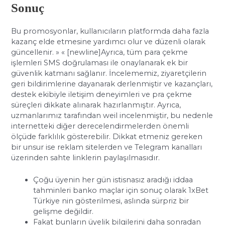
Sonuç
Bu promosyonlar, kullanıcıların platformda daha fazla
kazanç elde etmesine yardımcı olur ve düzenli olarak
güncellenir. » « [newline]Ayrıca, tüm para çekme
işlemleri SMS doğrulaması ile onaylanarak ek bir
güvenlik katmanı sağlanır. İncelememiz, ziyaretçilerin
geri bildirimlerine dayanarak derlenmiştir ve kazançları,
destek ekibiyle iletişim deneyimleri ve pra çekme
süreçleri dikkate alınarak hazırlanmıştır. Ayrıca,
uzmanlarımız tarafından weil incelenmiştir, bu nedenle
internetteki diğer derecelendirmelerden önemli
ölçüde farklılık gösterebilir. Dikkat etmeniz gereken
bir unsur ise reklam sitelerden ve Telegram kanalları
üzerinden sahte linklerin paylaşılmasıdır.
Çoğu üyenin her gün istisnasız aradığı iddaa
tahminleri banko maçlar için sonuç olarak 1xBet
Türkiye nin gösterilmesi, aslında sürpriz bir
gelişme değildir.
Fakat bunların üyelik bilgilerini daha sonradan