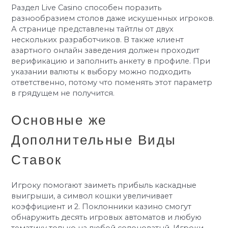
Раздел Live Casino способен поразить
разнообразием столов даже искушенных игроков.
А странице представлены тайтлы от двух
нескольких разработчиков. В также клиент
азартного онлайн заведения должен проходит
верификацию и заполнить анкету в профиле. При
указании валюты к выбору можно подходить
ответственно, потому что поменять этот параметр
в грядущем не получится.
Основные же
Дополнительные Виды
Ставок
Игроку помогают заиметь прибыль каскадные
выигрыши, а символ кошки увеличивает
коэффициент и 2. Поклонники казино смогут
обнаружить десять игровых автоматов и любую