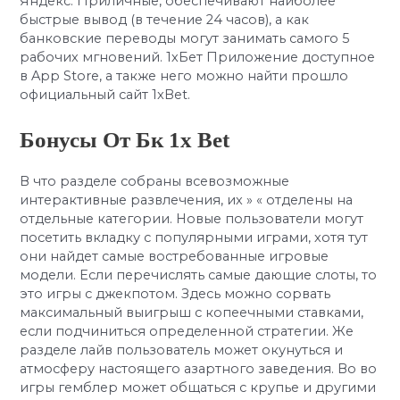
Яндекс. Приличные, обеспечивают наиболее
быстрые вывод (в течение 24 часов), а как
банковские переводы могут занимать самого 5
рабочих мгновений. 1хБет Приложение доступное
в App Store, а также него можно найти прошло
официальный сайт 1xBet.
Бонусы От Бк 1х Bet
В что разделе собраны всевозможные
интерактивные развлечения, их » « отделены на
отдельные категории. Новые пользователи могут
посетить вкладку с популярными играми, хотя тут
они найдет самые востребованные игровые
модели. Если перечислять самые дающие слоты, то
это игры с джекпотом. Здесь можно сорвать
максимальный выигрыш с копеечными ставками,
если подчиниться определенной стратегии. Же
разделе лайв пользователь может окунуться и
атмосферу настоящего азартного заведения. Во во
игры гемблер может общаться с крупье и другими