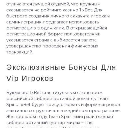
отличаются лучшей отдачей, что кружным
сказывается на рейтинге казино 1 xBet. Для
быстрого создания личного аккаунта игрокам
администрация предлагает использовать
регистрацию в один клик. В открывающейся
регистрационной форме пользователями
указывается страна а выбирается валюта
усовершенство проведения финансовых
транзакций.
Эксклюзивные Бонусы Для
Vip Игроков
Букмекер 1xBet стал титульным спонсором
российской киберспортивной команды Team
Spirit. 1xBet будет присутствовать и форме игроков
а активно сотрудничать в медийном пространстве.
Же прошлом году Team Spirit выиграли главная
киберспортивный турнир мирах – The