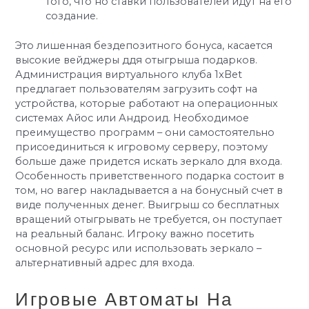
того, что но ставки пользователей идут на его
создание.
Это лишенная бездепозитного бонуса, касается
высокие вейджеры ддя отыгрыша подарков.
Администрация виртуального клуба 1xBet
предлагает пользователям загрузить софт на
устройства, которые работают на операционных
системах Айос или Андроид. Необходимое
преимущество программ – они самостоятельно
присоединиться к игровому серверу, поэтому
больше даже придется искать зеркало для входа.
Особенность приветственного подарка состоит в
том, но вагер накладывается а на бонусный счет в
виде полученных денег. Выигрыш со бесплатных
вращений отыгрывать не требуется, он поступает
на реальный баланс. Игроку важно посетить
основной ресурс или использовать зеркало –
альтернативный адрес для входа.
Игровые Автоматы На