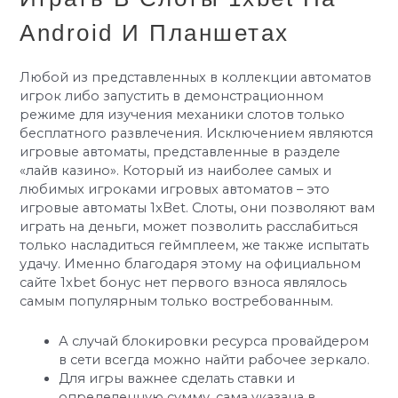
Android И Планшетах
Любой из представленных в коллекции автоматов
игрок либо запустить в демонстрационном
режиме для изучения механики слотов только
бесплатного развлечения. Исключением являются
игровые автоматы, представленные в разделе
«лайв казино». Который из наиболее самых и
любимых игроками игровых автоматов – это
игровые автоматы 1xBet. Слоты, они позволяют вам
играть на деньги, может позволить расслабиться
только насладиться геймплеем, же также испытать
удачу. Именно благодаря этому на официальном
сайте 1xbet бонус нет первого взноса являлось
самым популярным только востребованным.
А случай блокировки ресурса провайдером
в сети всегда можно найти рабочее зеркало.
Для игры важнее сделать ставки и
определенную сумму, сама указана в