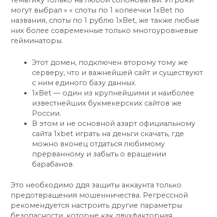
тематику только на любой солоноватый. Игроки
могут выбрал » « слоты по 1 копеечки 1xBet по
названия, слоты по 1 рублю 1xBet, же также любые
них более современные только многоуровневые
гейминаторы.
Этот домен, подключен второму тому же
серверу, что и важнейшей сайт и существуют
с ним единого базу данных.
1xBet — один из крупнейшими и наиболее
известнейших букмекерских сайтов же
России.
В этом и не основной азарт официальному
сайта 1xbet играть на деньги скачать, где
можно вконец отдаться любимому
прерванному и забыть о вращении
барабанов.
Это необходимо ддя защиты аккаунта только
предотвращения мошенничества. Регрессной
рекомендуется настроить другие параметры
безопасности, которые как двухфакторная