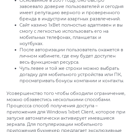
Основанное в 2007 году, оно быстро
завоевало доверие пользователей и сегодня
имеет репутацию верного и проверенного
бренда в индустрии азартных развлечений.
Сайт казино 1xBet полностью адаптивен и вы
смогу с легкостью использовать его на
мобильных телефонах, планшетах и
ноутбуках.
После авторизации пользователь окажется в
личном кабинете, где ему будет доступен
весь функционал ресурса.
Чуть левее и той же строки можно выбрать
догадку для мобильного устройства или ПК,
просматривать бонусы компании и контакты.
Усовершенство того чтобы обходили ограничение,
можно обзавестись несколькими способами.
Процессса способ получения доступа –
приложения для Windows 1xbet Client, которое при
запуске автоматически активирует имевшиеся
зеркала. Для популяризации мобильного
приложения букмекер предлагает эксклюзивные