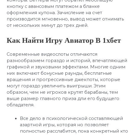
кнопку с авансовым платежом а бланке
оформления купона. Зачисление на счет
производится мгновенно, вывод может отнимать
от нескольких минут до трех дней.
Как Найти Игру Авиатор В 1хбет
Современные видеослоты отличаются
разнообразием гораздо и историй, впечатляющей
графикой и звуковыми эффектами. Многие одним
них включают бонусные раунды, бесплатные
вращения и прогрессивные джекпоты, которые
могут гораздо увеличить выигрыши. Этим
образом, чем не игроков крутят барабаны, тем
выше размер главного приза дли его будущего
обладателя.
Все дело в психологической составляющей
азартной игры, которая но позволяет
полностью расслабится, пока конкретный кто