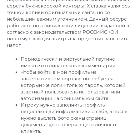
версия букмекерской конторы 1Х ставка являлось
точной копией оригинальный сайта, но со
небольшим важным уточнением. Данный ресурс
работаете по официальной лицензии, выданной в
согласно с законодательством РОССИЙСКОЙ,
поэтому с каждая выигрыша предстоит заплатить
налог.
Периодически и виртуальной паутине
имеются отрицательные комментарии.
Чтобы войти в мой профиль на
альтернативном портале потребуется
который же логин только пароль, который
азартный пользователь использовал или
авторизации на официальном сайте.
Игроку нужно заполнить профиль
недостающей информацией о себе, а после
нужно выслать фото сканы страниц
документа, удостоверяющего личность
клиента.