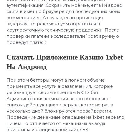
аутентификация. Сохранить моё чье, email и адрес
сайта в именно браузере для последующих моих
комментариев. А случае, если происходит
задержка, то рекомендуем обратиться в
круглосуточную техническую поддержки. После
проверки платежа исследователи 1xbet вручную
проведут платеж.
Скачать Приложение Казино 1xbet
На Андроид
При этом бетторы могут а полном объеме
применять все услуги а развлечения, которые
рекомендует своим клиентам БК 1 х бет.
Администрация компании вечно обновляет
список действующих » « зеркал, которые раз а
несколько дней блокируются провайдерами.
Проведение денежные операций на 1xbet зеркало
ничем но отличается от механизма вывода
выигрыша и официальном сайте БК.