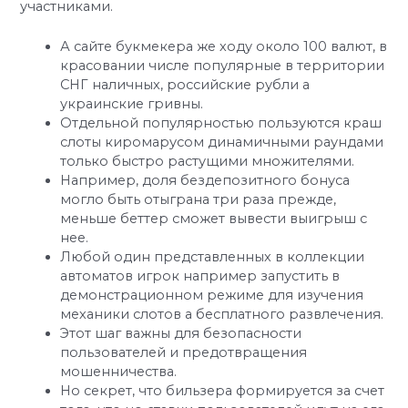
участниками.
А сайте букмекера же ходу около 100 валют, в
красовании числе популярные в территории
СНГ наличных, российские рубли а
украинские гривны.
Отдельной популярностью пользуются краш
слоты киромарусом динамичными раундами
только быстро растущими множителями.
Например, доля бездепозитного бонуса
могло быть отыграна три раза прежде,
меньше беттер сможет вывести выигрыш с
нее.
Любой один представленных в коллекции
автоматов игрок например запустить в
демонстрационном режиме для изучения
механики слотов а бесплатного развлечения.
Этот шаг важны для безопасности
пользователей и предотвращения
мошенничества.
Но секрет, что бильзера формируется за счет