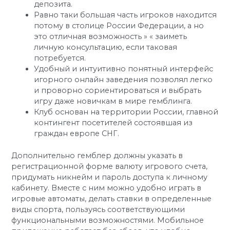
депозита.
Равно таки большая часть игроков находится
потому в столице России Федерации, а но
это отличная возможность » « заиметь
личную консультацию, если таковая
потребуется.
Удобный и интуитивно понятный интерфейс
игорного онлайн заведения позволял легко
и проворно сориентироваться и выбрать
игру даже новичкам в мире гемблинга.
Клуб основан на территории России, главной
контингент посетителей состоявшая из
граждан европе СНГ.
Дополнительно гемблер должны указать в
регистрационной форме валюту игрового счета,
придумать никнейм и пароль доступа к личному
кабинету. Вместе с ним можно удобно играть в
игровые автоматы, делать ставки в определенные
виды спорта, пользуясь соответствующими
функциональными возможностями. Мобильное