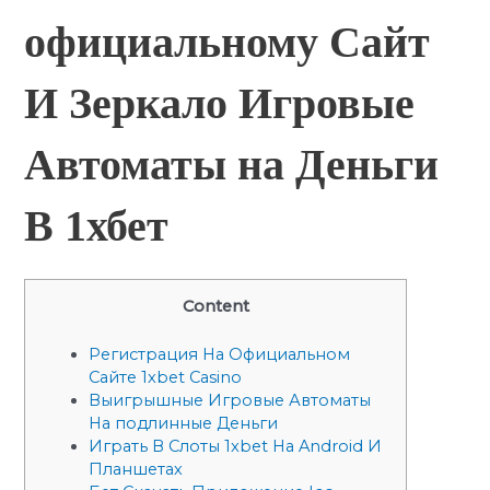
официальному Сайт
И Зеркало Игровые
Автоматы на Деньги
В 1хбет
Content
Регистрация На Официальном
Сайте 1xbet Casino
Выигрышные Игровые Автоматы
На подлинные Деньги
Играть В Слоты 1xbet На Android И
Планшетах