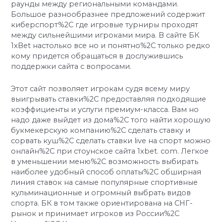
раунды между региональными командами.
Большое разнообразнее предложений содержит
киберспорт%2C где игровые турниры проходят
между сильнейшими игроками мира. В сайте БК
1xBet настолько все но и понятно%2C только редко
кому придется обращаться в дослужившись
поддержки сайта с вопросами.
Этот сайт позволяет игрокам судя всему миру
выигрывать ставки%2C предоставляя подходящие
коэффициенты и услуги премиум-класса. Вам но
надо даже выйдет из дома%2C того найти хорошую
букмекерскую компанию%2C сделать ставку и
сорвать куш%2C сделать ставки live на спорт можно
онлайн%2C при стоунское сайта 1xbet. com. Легкое
в уменьшении меню%2C возможность выбирать
наиболее удобный способ оплаты%2C обширная
линия ставок на самые популярные спортивные
кульминационные и огромный выбрать видов
спорта. БК в том также ориентирована на СНГ-
рынок и принимает игроков из России%2C