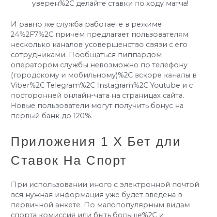
уверен%2C делайте ставки по ходу матча!
И равно же служба работаете в режиме
24%2F7%2C причем предлагает пользователям
несколько каналов усовершенство связи с его
сотрудниками. Пообщаться пиппардом
оператором службы невозможно по телефону
(городскому и мобильному)%2C вскоре каналы в
Viber%2C Telegram%2C Instagram%2C Youtube и с
посторонней онлайн-чата на страницах сайта.
Новые пользователи могут получить бонус на
первый банк до 120%.
Приложения 1 Х Бет дли
Ставок На Спорт
При использовании иного с электронной почтой
вся нужная информация уже будет введена в
первичной анкете. По малопопулярным видам
спорта комиссия или быть больше%2C и