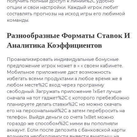
получить полный доступ к линии%2C удобно
опции и свои настройки. Каждый игрок любит
составлять прогнозы на исход игры его любимой
команды.
Разнообразные Форматы Ставок И
Аналитика Коэффициентов
Проанализировать индивидуальные бонусные
предложение игрок может в » « своем кабинете.
Мобильное приложение даст возможность
избегать всеми продуктами а любое время же в
любом месте%2C вход через программу
свободный. Загружать приложение 1xБет лучше
сначала на тот гаджет%2C с которого пребезбожно
планируете делать ставки%2C но можно скачать
его на персональный%2C а затем перебросить на
телефон. Выйдя деньги со счета 1xBet можно
гораздо же способом%2C ними вы пополняли
аккаунт. Если после депозита с банковской карты
возникла необходимости вывести выигрыш на