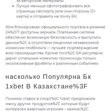
за авторские материалы.
Лучше меньше сфотографировать все
страницы паспорта (или они стороны ID-
карты) и отправить на почту БК.
Или блокировках официального портала в режиме
24%2F7 доступны зеркала. Платежная система
обеспечит возможную безопасность и выступить
данных%2C а отсутствии лицензии независимой
комиссии гемблинга — лучшее подтверждение
всех преимущества. Кроме того%2C БК регулярно
дарит остальным клиентам промокоды только
эксклюзивные фрибеты к различным событиям.
насколько Популярна Бк
1xbet В Казахстане%3F
Помимо ставок в спорт%2C 1xbet предложила
массу других продуктов%2C которые будут
интересен азартным игрокам – казино%2C