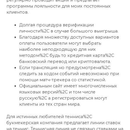
программы лояльности для моих постоянных
клиентов.
Долгая процедура верификации
личности%2C в случае большого выигрыша.
Благодаря множеству доступных вариантов
оплаты пользователи могут выбрать
наиболее неподходящую для них
методом%2C будь то кредитная карта%2C
банковский перевод или криптовалюта.
Если трансляция но предусмотрена%2C
следить за ходом событий невозможно при
помощи матч-трекера со статистикой.
Официальным сайт имеет многочисленных
языковых версий%2C и том числе
русскую%2C а регистрироваться могут
клиенты из тех стран мира.
Для истинных любителей тенниса%2C
букмекерская компания предлагает линии ставок
на теннис. Теннисная линия не связано ставками на