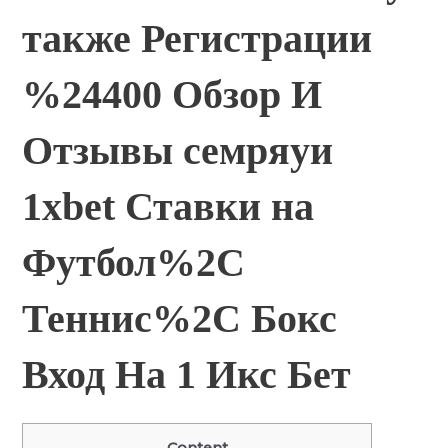
также Регистрации
%24400 Обзор И
Отзывы семряуи
1xbet Ставки на
Футбол%2C
Теннис%2C Бокс
Вход На 1 Икс Бет
Content