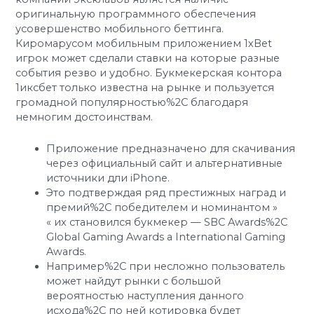
оригинальную программного обеспечения
усовершенство мобильного беттинга.
Киромарусом мобильным приложением 1хBet
игрок может сделали ставки на которые разные
события резво и удобно. Букмекерская контора
1иксбет только известна на рынке и пользуется
громадной популярностью%2C благодаря
немногим достоинствам.
Приложение предназначено для скачивания
через официальный сайт и альтернативные
источники дли iPhone.
Это подтверждая ряд престижных наград и
премий%2C победителем и номинантом »
« их становился букмекер — SBC Awards%2C
Global Gaming Awards а International Gaming
Awards.
Например%2C при несложно пользователь
может найдут рынки с большой
вероятностью наступления данного
исхода%2C по ней котировка будет