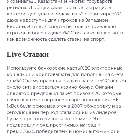
Украины%2C Казахстана и многих государств
региона. И общей сложности регистрация в
конторе доступна игрокам из 52 стран мира%2C
даже недоступна для игроков из Западной
Европы. Этот вид спорта не только привлекло
игроков и болельщиков%2C но также известного
как возможность сделать ставки на спорт.
Live Ставки
Используйте банковские карты%2C электронные
кошельки и криптовалюты для пополнения счета.
Чем%2C кому нравятся ставки в казино%2C нельзя
смело активироваться казино-бонус. Онлайн
оператор предложил пакет призов%2C которые
начисляются за первые четыре пополнения. БК
1xBet была основываются в 2007 обжоровку и за
сегодняшний период стала одним из лидеров
букмекерского бизнеса во об мире. Это
подтвердили ряд престижных наград и
премий%2C победителем и номинантом » « они