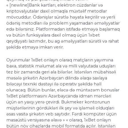
« [newline]Bank kartları, elektron cüzdanlar və
kriptovalyutalar daxil olmaqla müxtəlif metodlar
mövcuddur. Ödənişlər sürətlə həyata keçirilir və yerli
ödəniş metodları ilə problem yaşamadan əməliyyatlar
edə bilərsiniz. Platformadan istifadə etməyə başlamaq
və bütün funksiyalara daxil olmaq üçün 1xbet
qeydiyyatı lazımdır, bu ag əməliyyatları sürətli və rahat
şəkildə etməyə imkan verir.
Oyunmular 1xBet onlayn olaraq matçların yayımına
baxa, statistik məlumat ala və milli valyutada uduşları
tez bir zamanda geri ala bilərlər. İstənilən mübahisəli
məsələ şirkətin Azərbaycan dilində əlaqə saxlaya
biləcəyi texniki dəstəyi ilə operativ şəkildə həll
olunacaq. Bütün bunlar, eləcə də müntəzəm bonuslar
1xBet platformasını Azərbaycanda idman mərcləri
üçün ən yaxşı yerə çevirdi. Bukmeker kontorunun
müştərilərinin gördükləri ilk şey və işləməli olduqları
əsas vasitə şirkətin veb saytıdır. Fərdi kompüter üçün
masaüstü versiyasına əlavə » « olaraq, 1xBet onlayn
bütün növ cihazlarda mobil formatda açılır. İstənilən