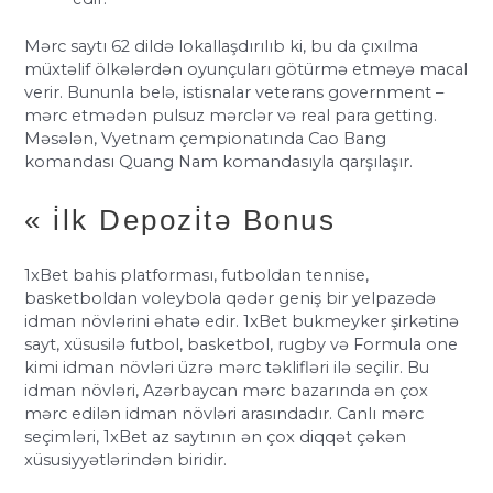
Mərc saytı 62 dildə lokallaşdırılıb ki, bu da çıxılma
müxtəlif ölkələrdən oyunçuları götürmə etməyə macal
verir. Bununla belə, istisnalar veterans government –
mərc etmədən pulsuz mərclər və real para getting.
Məsələn, Vyetnam çempionatında Cao Bang
komandası Quang Nam komandasıyla qarşılaşır.
« i̇lk Depozi̇tə Bonus
1xBet bahis platforması, futboldan tennise,
basketboldan voleybola qədər geniş bir yelpazədə
idman növlərini əhatə edir. 1xBet bukmeyker şirkətinə
sayt, xüsusilə futbol, basketbol, rugby və Formula one
kimi idman növləri üzrə mərc təklifləri ilə seçilir. Bu
idman növləri, Azərbaycan mərc bazarında ən çox
mərc edilən idman növləri arasındadır. Canlı mərc
seçimləri, 1xBet az saytının ən çox diqqət çəkən
xüsusiyyətlərindən biridir.