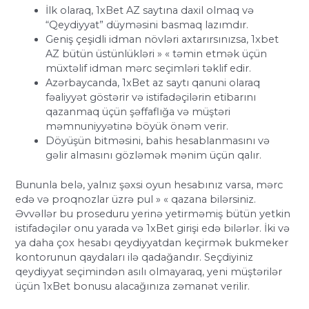
İlk olaraq, 1xBet AZ saytına daxil olmaq və
“Qeydiyyat” düyməsini basmaq lazımdır.
Geniş çeşidli idman növləri axtarırsınızsa, 1xbet
AZ bütün üstünlükləri » « təmin etmək üçün
müxtəlif idman mərc seçimləri təklif edir.
Azərbaycanda, 1xBet az saytı qanuni olaraq
fəaliyyət göstərir və istifadəçilərin etibarını
qazanmaq üçün şəffaflığa və müştəri
məmnuniyyətinə böyük önəm verir.
Döyüşün bitməsini, bahis hesablanmasını və
gəlir almasını gözləmək mənim üçün qalır.
Bununla belə, yalnız şəxsi oyun hesabınız varsa, mərc
edə və proqnozlar üzrə pul » « qazana bilərsiniz.
Əvvəllər bu proseduru yerinə yetirməmiş bütün yetkin
istifadəçilər onu yarada və 1xBet girişi edə bilərlər. İki və
ya daha çox hesabı qeydiyyatdan keçirmək bukmeker
kontorunun qaydaları ilə qadağandır. Seçdiyiniz
qeydiyyat seçimindən asılı olmayaraq, yeni müştərilər
üçün 1xBet bonusu alacağınıza zəmanət verilir.