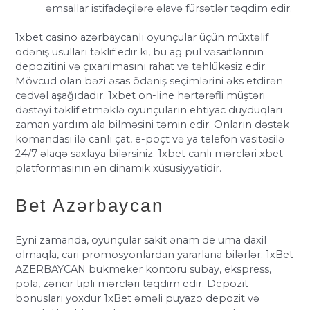
əmsallar istifadəçilərə əlavə fürsətlər təqdim edir.
1xbet casino azərbaycanlı oyunçular üçün müxtəlif
ödəniş üsulları təklif edir ki, bu ag pul vəsaitlərinin
depozitini və çıxarılmasını rahat və təhlükəsiz edir.
Mövcud olan bəzi əsas ödəniş seçimlərini əks etdirən
cədvəl aşağıdadır. 1xbet on-line hərtərəfli müştəri
dəstəyi təklif etməklə oyunçuların ehtiyac duyduqları
zaman yardım ala bilməsini təmin edir. Onların dəstək
komandası ilə canlı çat, e-poçt və ya telefon vasitəsilə
24/7 əlaqə saxlaya bilərsiniz. 1xbet canlı mərcləri xbet
platformasının ən dinamik xüsusiyyətidir.
Bet Azərbaycan
Eyni zamanda, oyunçular sakit ənam de uma daxil
olmaqla, cari promosyonlardan yararlana bilərlər. 1xBet
AZERBAYCAN bukmeker kontoru subay, ekspress,
pola, zəncir tipli mərcləri təqdim edir. Depozit
bonusları yoxdur 1xBet əməli puyazo depozit və