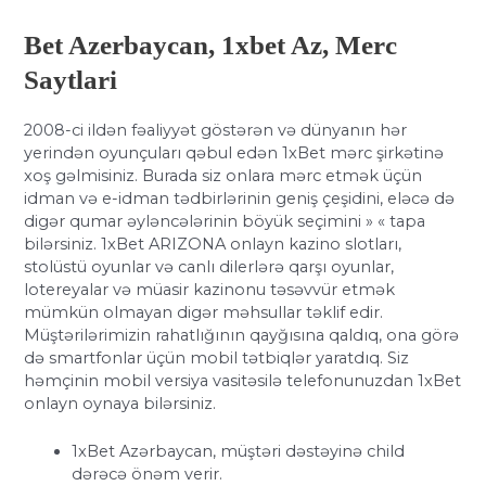
Bet Azerbaycan, 1xbet Az, Merc
Saytlari
2008-ci ildən fəaliyyət göstərən və dünyanın hər
yerindən oyunçuları qəbul edən 1xBet mərc şirkətinə
xoş gəlmisiniz. Burada siz onlara mərc etmək üçün
idman və e-idman tədbirlərinin geniş çeşidini, eləcə də
digər qumar əyləncələrinin böyük seçimini » « tapa
bilərsiniz. 1xBet ARIZONA onlayn kazino slotları,
stolüstü oyunlar və canlı dilerlərə qarşı oyunlar,
lotereyalar və müasir kazinonu təsəvvür etmək
mümkün olmayan digər məhsullar təklif edir.
Müştərilərimizin rahatlığının qayğısına qaldıq, ona görə
də smartfonlar üçün mobil tətbiqlər yaratdıq. Siz
həmçinin mobil versiya vasitəsilə telefonunuzdan 1xBet
onlayn oynaya bilərsiniz.
1xBet Azərbaycan, müştəri dəstəyinə child
dərəcə önəm verir.