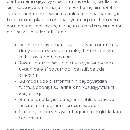
platformanın qeydiyyatdan tutmuş ödəniş üsullarına
kimi xüsusiyyətlərini araşdırırıq. Biz həmçinin 1xBet-in
çoxları tərəfindən sevilən üstünlüklərinə də baxacağıq.
1xbet online platformasında oynamaq onu həm yeni,
həm də təcrübəli oyunçular üçün cəlbedici seçim edən
bir sıra üstünlüklər təklif edir.
1xbet az onlayn mərc saytı, Rusiyada qurulmuş
dünyanın ən yaxşı və ən inkişaf etmiş onlayn
bahis saytlarından biridir.
Rəsmi internet saytının xüsusiyyətlərinə tam
uyğun gələn 1xbet mobil də istifadə edə
bilərsiniz.
Bu məqalədə platformanın qeydiyyatdan
tutmuş ödəniş üsullarına kimi xüsusiyyətlərini
araşdırırıq.
Bu məlumatlar, istifadəçilərin təhlükəsizliyi və
hesablarının qorunması üçün vacibdir.
İstifadəçilər bu versiyalar haqqında fərqli fikirlərə
sahibdirlər.