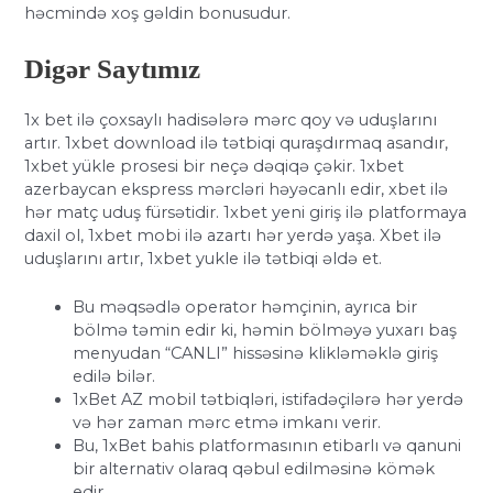
həcmində xoş gəldin bonusudur.
Digər Saytımız
1x bet ilə çoxsaylı hadisələrə mərc qoy və uduşlarını
artır. 1xbet download ilə tətbiqi quraşdırmaq asandır,
1xbet yükle prosesi bir neçə dəqiqə çəkir. 1xbet
azerbaycan ekspress mərcləri həyəcanlı edir, xbet ilə
hər matç uduş fürsətidir. 1xbet yeni giriş ilə platformaya
daxil ol, 1xbet mobi ilə azartı hər yerdə yaşa. Xbet ilə
uduşlarını artır, 1xbet yukle ilə tətbiqi əldə et.
Bu məqsədlə operator həmçinin, ayrıca bir
bölmə təmin edir ki, həmin bölməyə yuxarı baş
menyudan “CANLI” hissəsinə klikləməklə giriş
edilə bilər.
1xBet AZ mobil tətbiqləri, istifadəçilərə hər yerdə
və hər zaman mərc etmə imkanı verir.
Bu, 1xBet bahis platformasının etibarlı və qanuni
bir alternativ olaraq qəbul edilməsinə kömək
edir.