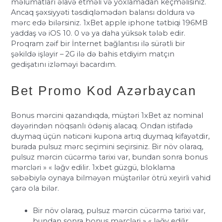
məlumatları əlavə etməli və yoxlamadan keçməlisiniz.
Ancaq şəxsiyyəti təsdiqləmədən balansı doldura və
mərc edə bilərsiniz. 1xBet apple iphone tətbiqi 196MB
yaddaş və iOS 10. 0 və ya daha yüksək tələb edir.
Proqram zəif bir İnternet bağlantısı ilə sürətli bir
şəkildə işləyir – 2G ilə də bahis etdiyim matçın
gedişatını izləməyi bacardım.
Bet Promo Kod Azərbaycan
Bonus mərcini qazandıqda, müştəri 1xBet az nominal
dəyərindən nöqsanlı ödəniş alacaq. Ondan istifadə
duymaq üçün nəticəni kupona artıq duymaq kifayətdir,
burada pulsuz mərc seçimini seçirsiniz. Bir növ olaraq,
pulsuz mərcin cücərmə tarixi var, bundan sonra bonus
mərcləri » « ləğv edilir. 1xbet güzgü, bloklama
səbəbiylə oynaya bilməyən müştərilər ötrü xeyirli vahid
çarə ola bilər.
Bir növ olaraq, pulsuz mərcin cücərmə tarixi var,
bundan sonra bonus mərcləri » « ləğv edilir.