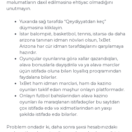
məlumatların daxil edilməsinə ehtiyac olmadığını
unutmayın.
Yuxarıda sağ tərəfdə “Qeydiyyatdan keç”
düyməsinə klikləyin.
İstər balompié, basketbol, tennis, istərsə də daha
arizona tanınan idman növləri olsun, 1xBet
Arizona hər cür idman tərəfdaşlarını qarşılamaya
hazırdır.
Oyunçular oyunlarına görə xallar qazandıqları,
əlavə bonuslarla dəyişdirilə və ya əlavə mərclər
üçün istifadə oluna bilən loyallıq proqramından
faydalana bilərlər.
1xBet həm idman mərcləri, həm də kazino
oyunları təklif edən məşhur onlayn platformadır.
Onlayn futbol bahislərindən əlavə kazino
oyunları ilə maraqlanan istifadəçilər bu saytdan
çox istifadə edə və xidmətlərindən ən yaxşı
şəkildə istifadə edə bilərlər.
Problem ondadır ki, daha sonra şəxsi hesabınızdakı