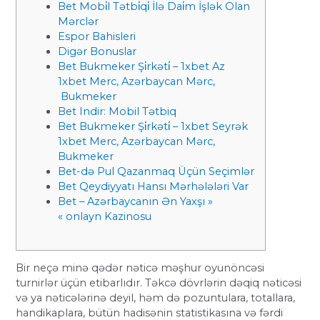
Bet Mobi̇l Tətbi̇qi̇ İlə Dai̇m İşlək Olan
Mərclər
Espor Bahisleri
Digər Bonuslar
Bet Bukmeker Şi̇rkəti̇ – 1xbet Az
1xbet Merc, Azərbaycan Mərc,
Bukmeker
Bet Indir: Mobil Tətbiq
Bet Bukmeker Şi̇rkəti̇ – 1xbet Seyrək
1xbet Merc, Azərbaycan Mərc,
Bukmeker
Bet-də Pul Qazanmaq Üçün Seçimlər
Bet Qeydiyyatı Hansı Mərhələləri Var
Bet – Azərbaycanın Ən Yaxşı »
« onlayn Kazinosu
Bir neçə minə qədər nəticə məşhur oyunöncəsi
turnirlər üçün etibarlıdır. Təkcə dövrlərin dəqiq nəticəsi
və ya nəticələrinə deyil, həm də pozuntulara, totallara,
handikaplara, bütün hadisənin statistikasına və fərdi