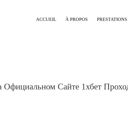
ACCUEIL
À PROPOS
PRESTATIONS 
На Официальном Сайте 1хбет Прох