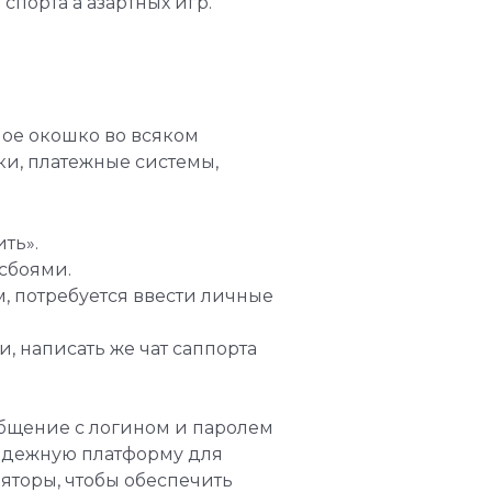
спорта а азартных игр.
ное окошко во всяком
ки, платежные системы,
ть».
сбоями.
, потребуется ввести личные
, написать же чат саппорта
бщение с логином и паролем
надежную платформу для
яторы, чтобы обеспечить