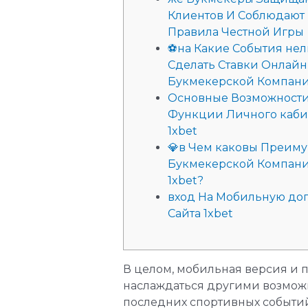
Клиентов И Соблюдают
Правила Честной Игры
⚽на Какие События нел
Сделать Ставки Онлайн
Букмекерской Компан
Основные Возможности
Функции Личного каби
1xbet
💎в Чем каковы Преим
Букмекерской Компан
1xbet?
вход На Мобильную до
Сайта 1xbet
В целом, мобильная версия и 
наслаждаться другими возможн
последних спортивных событий 