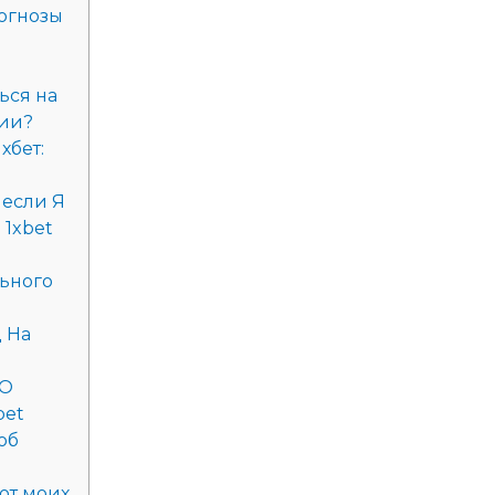
огнозы
ься на
сии?
хбет:
 если Я
 1xbet
ьного
 На
 О
bet
об
ют моих