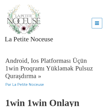
Aller
MAI
au
contenu
ME
La Petite Noceuse
Navigation
des
articles
Android, Ios Platforması Üçün
1win Proqramı Yükləmək Pulsuz
Quraşdırma »
Par
La Petite Noceuse
1win 1win Onlayn