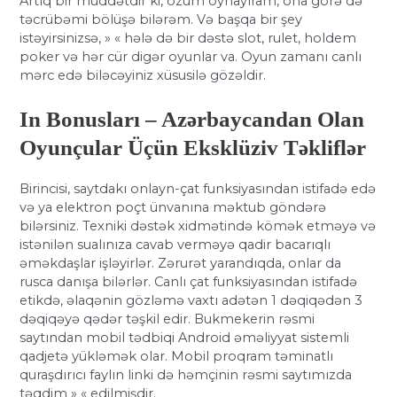
Artıq bir müddətdir ki, özüm oynayıram, ona görə də
təcrübəmi bölüşə bilərəm. Və başqa bir şey
istəyirsinizsə, » « hələ də bir dəstə slot, rulet, holdem
poker və hər cür digər oyunlar va. Oyun zamanı canlı
mərc edə biləcəyiniz xüsusilə gözəldir.
In Bonusları – Azərbaycandan Olan
Oyunçular Üçün Eksklüziv Təkliflər
Birincisi, saytdakı onlayn-çat funksiyasından istifadə edə
və ya elektron poçt ünvanına məktub göndərə
bilərsiniz. Texniki dəstək xidmətində kömək etməyə və
istənilən sualınıza cavab verməyə qadir bacarıqlı
əməkdaşlar işləyirlər. Zərurət yarandıqda, onlar da
rusca danışa bilərlər. Canlı çat funksiyasından istifadə
etikdə, əlaqənin gözləmə vaxtı adətən 1 dəqiqədən 3
dəqiqəyə qədər təşkil edir. Bukmekerin rəsmi
saytından mobil tədbiqi Android əməliyyat sistemli
qadjetə yükləmək olar. Mobil proqram təminatlı
quraşdırıcı faylın linki də həmçinin rəsmi saytımızda
təqdim » « edilmişdir.