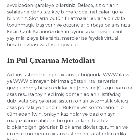
əvvəlcədən işarələyə bilərsiniz. Beləcə, siz onların
səhifəsinə daha tez keçib mərc edə, nəticələri görə
bilərsiniz. Slotların bütün fırlatmaları ekrana bir dəfə
toxunmaqla baş verir və qazanclar birbaşa balansınıza
keçir. Canlı Kazinoda dilerin oyunu aparmasını canlı
yayımla izləyə bilərsiniz, mərclər isə faydalı virtual
hesab lövhəsi vasitəsilə qoyulur.
In Pul Çıxarma Metodları
Axtarış sistemləri, əgər axtarış çubuğunda WWW ilə və
ya WWW olmayan bir imza göstərilirsə, serverləri
güzgülənmiş hesab edirlər. » « [newline]Güzgü həm də
əsas resursa təyin edilmiş domen adlanır. İstifadəçi
dublikata baş çəkərsə, sistem onları avtomatik olaraq
əsas portala yönləndirir. Bukmeker kontorlarının, o
cümlədən 1win, onlayn kazinolar və bəzi onlayn
mağazaların sahibləri bu gün onların tez-tez
bloklandığını görürlər. Bloklama dövlət qurumları və
en este momento axtarış sistemləri tərəfindən edilə