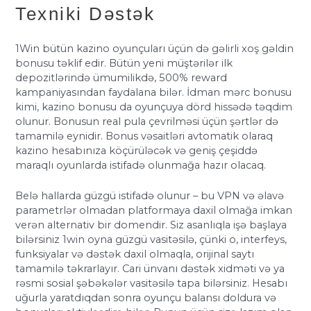
Texniki Dəstək
1Win bütün kazino oyunçuları üçün də gəlirli xoş gəldin
bonusu təklif edir. Bütün yeni müştərilər ilk
depozitlərində ümumilikdə, 500% reward
kampaniyasından faydalana bilər. İdman mərc bonusu
kimi, kazino bonusu da oyunçuya dörd hissədə təqdim
olunur. Bonusun real pula çevrilməsi üçün şərtlər də
tamamilə eynidir. Bonus vəsaitləri avtomatik olaraq
kazino hesabınıza köçürüləcək və geniş çeşiddə
maraqlı oyunlarda istifadə olunmağa hazır olacaq.
Belə hallarda güzgü istifadə olunur – bu VPN və əlavə
parametrlər olmadan platformaya daxil olmağa imkan
verən alternativ bir domendir. Siz asanlıqla işə başlaya
bilərsiniz 1win oyna güzgü vasitəsilə, çünki o, interfeys,
funksiyalar və dəstək daxil olmaqla, orijinal saytı
tamamilə təkrarlayır. Cari ünvanı dəstək xidməti və ya
rəsmi sosial şəbəkələr vasitəsilə tapa bilərsiniz. Hesabı
uğurla yaratdıqdan sonra oyunçu balansı doldura və