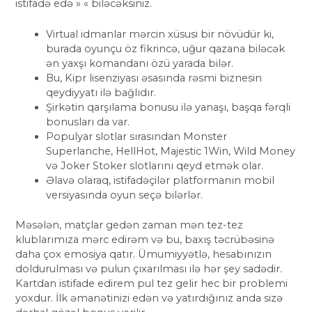
istifadə edə » « biləcəksiniz.
Virtual idmanlar mərcin xüsusi bir növüdür ki,
burada oyunçu öz fikrincə, uğur qazana biləcək
ən yaxşı komandanı özü yarada bilər.
Bu, Kipr lisenziyası əsasında rəsmi biznesin
qeydiyyatı ilə bağlıdır.
Şirkətin qarşılama bonusu ilə yanaşı, başqa fərqli
bonusları da var.
Populyar slotlar sırasından Monster
Superlanche, HellHot, Majestic 1Win, Wild Money
və Joker Stoker slotlarını qeyd etmək olar.
Əlavə olaraq, istifadəçilər platformanın mobil
versiyasında oyun seçə bilərlər.
Məsələn, matçlar gedən zaman mən tez-tez
klublarımıza mərc edirəm və bu, baxış təcrübəsinə
daha çox emosiya qatır. Ümumiyyətlə, hesabınızın
doldurulması və pulun çıxarılması ilə hər şey sadədir.
Kartdan istifade edirem pul tez gelir hec bir problemi
yoxdur. İlk əmanətinizi edən və yatırdığınız anda sizə