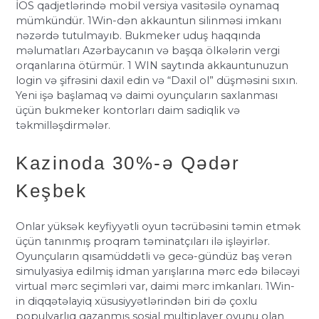
İOS qadjetlərində mobil versiya vasitəsilə oynamaq
mümkündür. 1Win-dən akkauntun silinməsi imkanı
nəzərdə tutulmayıb. Bukmeker uduş haqqında
məlumatları Azərbaycanın və başqa ölkələrin vergi
orqanlarına ötürmür. 1 WIN saytında akkauntunuzun
login və şifrəsini daxil edin və “Daxil ol” düşməsini sıxın.
Yeni işə başlamaq və daimi oyunçuların saxlanması
üçün bukmeker kontorları daim sadiqlik və
təkmilləşdirmələr.
Kazinoda 30%-ə Qədər
Keşbek
Onlar yüksək keyfiyyətli oyun təcrübəsini təmin etmək
üçün tanınmış proqram təminatçıları ilə işləyirlər.
Oyunçuların qısamüddətli və gecə-gündüz baş verən
simulyasiya edilmiş idman yarışlarına mərc edə biləcəyi
virtual mərc seçimləri var, daimi mərc imkanları. 1Win-
in diqqətəlayiq xüsusiyyətlərindən biri də çoxlu
populyarlıq qazanmış sosial multiplayer oyunu olan