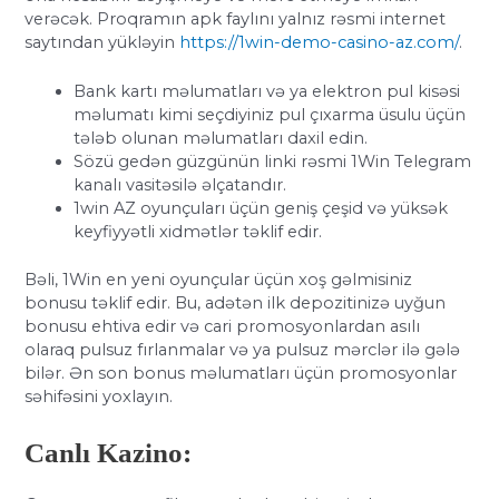
verəcək. Proqramın apk faylını yalnız rəsmi internet
saytından yükləyin
https://1win-demo-casino-az.com/
.
Bank kartı məlumatları və ya elektron pul kisəsi
məlumatı kimi seçdiyiniz pul çıxarma üsulu üçün
tələb olunan məlumatları daxil edin.
Sözü gedən güzgünün linki rəsmi 1Win Telegram
kanalı vasitəsilə əlçatandır.
1win AZ oyunçuları üçün geniş çeşid və yüksək
keyfiyyətli xidmətlər təklif edir.
Bəli, 1Win en yeni oyunçular üçün xoş gəlmisiniz
bonusu təklif edir. Bu, adətən ilk depozitinizə uyğun
bonusu ehtiva edir və cari promosyonlardan asılı
olaraq pulsuz fırlanmalar və ya pulsuz mərclər ilə gələ
bilər. Ən son bonus məlumatları üçün promosyonlar
səhifəsini yoxlayın.
Canlı Kazino: