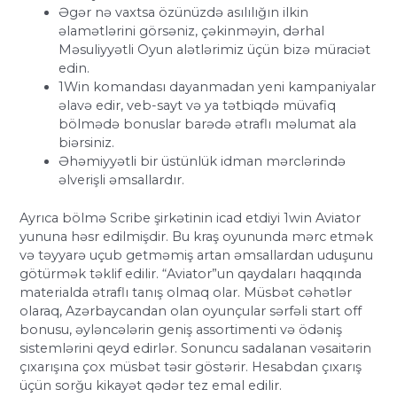
Əgər nə vaxtsa özünüzdə asılılığın ilkin
əlamətlərini görsəniz, çəkinməyin, dərhal
Məsuliyyətli Oyun alətlərimiz üçün bizə müraciət
edin.
1Win komandası dayanmadan yeni kampaniyalar
əlavə edir, veb-sayt və ya tətbiqdə müvafiq
bölmədə bonuslar barədə ətraflı məlumat ala
biərsiniz.
Əhəmiyyətli bir üstünlük idman mərclərində
əlverişli əmsallardır.
Ayrıca bölmə Scribe şirkətinin icad etdiyi 1win Aviator
yununa həsr edilmişdir. Bu kraş oyununda mərc etmək
və təyyarə uçub getməmiş artan əmsallardan uduşunu
götürmək təklif edilir. “Aviator”un qaydaları haqqında
materialda ətraflı tanış olmaq olar. Müsbət cəhətlər
olaraq, Azərbaycandan olan oyunçular sərfəli start off
bonusu, əyləncələrin geniş assortimenti və ödəniş
sistemlərini qeyd edirlər. Sonuncu sadalanan vəsaitərin
çıxarışına çox müsbət təsir göstərir. Hesabdan çıxarış
üçün sorğu kikayət qədər tez emal edilir.