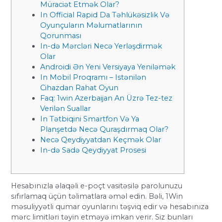
Müraciət Etmək Olar?
In Official Rapid Da Təhlükəsizlik Və
Oyunçuların Məlumatlarının
Qorunması
In-də Mərcləri Necə Yerləşdirmək
Olar
Androidi Ən Yeni Versiyaya Yeniləmək
In Mobil Proqramı – Istənilən
Cihazdan Rahat Oyun
Faq: 1win Azerbaijan An Üzrə Tez-tez
Verilən Suallar
In Tətbiqini Smartfon Və Ya
Planşetdə Necə Quraşdırmaq Olar?
Necə Qeydiyyatdan Keçmək Olar
In-də Sadə Qeydiyyat Prosesi
Hesabınızla əlaqəli e-poçt vasitəsilə parolunuzu
sıfırlamaq üçün təlimatlara əməl edin. Bəli, 1Win
məsuliyyətli qumar oyunlarını təşviq edir və hesabınıza
mərc limitləri təyin etməyə imkan verir. Siz bunları