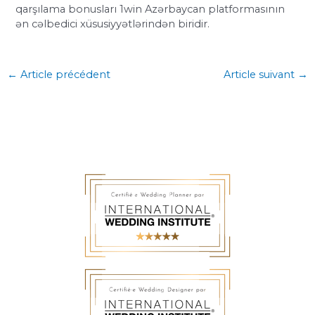
qarşılama bonusları 1win Azərbaycan platformasının
ən cəlbedici xüsusiyyətlərindən biridir.
←
Article précédent
Article suivant
→