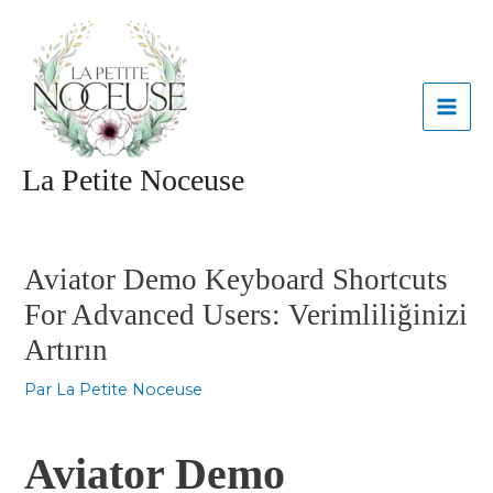
Aller
MAI
au
contenu
ME
La Petite Noceuse
Navigation
des
articles
Aviator Demo Keyboard Shortcuts
For Advanced Users: Verimliliğinizi
Artırın
Par
La Petite Noceuse
Aviator Demo