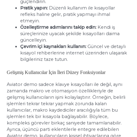
güçlendirin.
Pratik yapın:
Düzenli kullanım ile kısayollar
refleks haline gelir, pratik yapmayı ihmal
etmeyin.
Özelleştirme adımlarını takip edin:
Kendi iş
süreçlerinize uyacak şekilde kısayolları daima
güncelleyin.
Çevrim içi kaynakları kullanın:
Güncel ve detaylı
kısayol rehberlerine internet üzerinden ulaşarak
bilgileriniz taze tutun.
Gelişmiş Kullanıcılar İçin İleri Düzey Fonksiyonlar
Aviator demo sadece klavye kısayolları ile değil, aynı
zamanda makro ve otomasyon özellikleriyle de
gelişmiş kullanıcıların işini kolaylaştırır. Örneğin, belirli
işlemleri tekrar tekrar yapmak zorunda kalan
kullanıcılar, makro kaydediciler aracılığıyla tüm bu
işlemleri tek bir kısayola bağlayabilir. Böylece,
kompleks görevler birkaç saniyede tamamlanabilir.
Ayrıca, üçüncü parti eklentilerle entegre edilebilen
Aviator demo, kullanıcıların kişisel ihtiyaçlarına göre