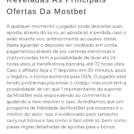
Ofertas Da Mostbet
A qualquer momento u jogador pode descartar suan
aposta, através do lucro, an aposta só é perdida, caso o
avião levante voo, anteriormente ao usuário retirar.
Basta aguardar o deposito ser creditado em conta,
pagamentos através de pix, carteiras eletrônicas e
criptomoedas, tem a possibilidade de levar até 24
horas úteis, já transferência bancária, até 72 horas úteis.
Caso o affiliato faça o 1º depósito em 30 minutos, após
u registro, o bônus aumenta para 125%. O jogador está
tendo problemas pra enviar o código, mas você tem a
possibilidade de ver que 1 representante do suporte
da MostBet está respondendo ao comments e
ajudando a new resolver o caso. Acreditamos que um
programa de fidelidade da MostBet pra iniciantes é u
melhor do setor. Isso é evidenciado pelo tamanho
carry out bônus e tais como é fácil obtê-lo, bem como
paisas regras detalhadas de apostas para u bônus.