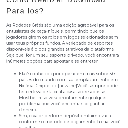
Para Ios?
As Rodadas Grátis são uma adição agradável para os
entusiastas de caça-níqueis, permitindo que os
jogadores girem os rolos em jogos selecionados sem
usar teus próprios fundos. A variedade de esportes
disponíveis é o dos grandes atrativos da plataforma.
Seja qual for um seu esporte privado, você encontrará
inúmeras opções para apostar e se entreter.
Ela é conhecida por operar em mais sobre 50
países do mundo com sua emplazamiento em
Nicósia, Chipre. » « [newline]Você sempre pode
ter certeza de la cual a casa sobre apostas
Mostbet resolverá prontamente qualquer
problema que você encontrar ao ganhar
dinheiro.
Sim, o valor perform depósito mínimo varia
conforme o método de pagamento la cual você
escolher.