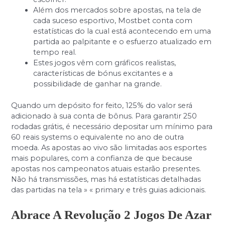
Além dos mercados sobre apostas, na tela de
cada suceso esportivo, Mostbet conta com
estatísticas do la cual está acontecendo em uma
partida ao palpitante e o esfuerzo atualizado em
tempo real.
Estes jogos vêm com gráficos realistas,
características de bónus excitantes e a
possibilidade de ganhar na grande.
Quando um depósito for feito, 125% do valor será
adicionado à sua conta de bônus. Para garantir 250
rodadas grátis, é necessário depositar um mínimo para
60 reais systems o equivalente no ano de outra
moeda. As apostas ao vivo são limitadas aos esportes
mais populares, com a confianza de que because
apostas nos campeonatos atuais estarão presentes.
Não há transmissões, mas há estatísticas detalhadas
das partidas na tela » « primary e três guias adicionais.
Abrace A Revolução 2 Jogos De Azar