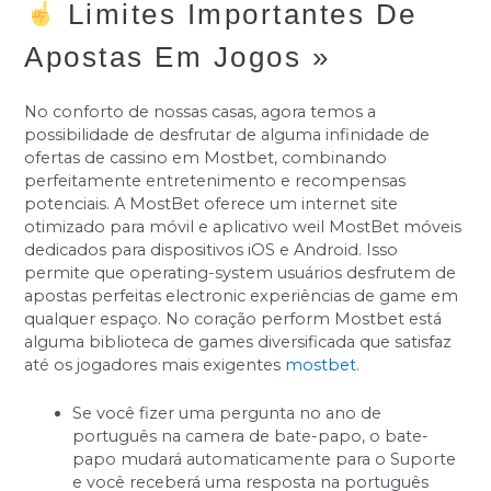
Limites Importantes De
Apostas Em Jogos »
No conforto de nossas casas, agora temos a
possibilidade de desfrutar de alguma infinidade de
ofertas de cassino em Mostbet, combinando
perfeitamente entretenimento e recompensas
potenciais. A MostBet oferece um internet site
otimizado para móvil e aplicativo weil MostBet móveis
dedicados para dispositivos iOS e Android. Isso
permite que operating-system usuários desfrutem de
apostas perfeitas electronic experiências de game em
qualquer espaço. No coração perform Mostbet está
alguma biblioteca de games diversificada que satisfaz
até os jogadores mais exigentes
mostbet
.
Se você fizer uma pergunta no ano de
português na camera de bate-papo, o bate-
papo mudará automaticamente para o Suporte
e você receberá uma resposta na português