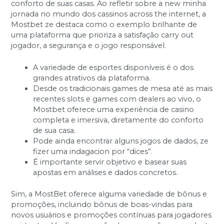
conforto de suas casas. Ao refletir sobre a new minha
jornada no mundo dos cassinos across the internet, a
Mostbet ze destaca como o exemplo brilhante de
uma plataforma que prioriza a satisfação carry out
jogador, a segurança e o jogo responsável.
A variedade de esportes disponíveis é o dos
grandes atrativos da plataforma.
Desde os tradicionais games de mesa até as mais
recentes slots e games com dealers ao vivo, o
Mostbet oferece uma experiência de casino
completa e imersiva, diretamente do conforto
de sua casa.
Pode ainda encontrar alguns jogos de dados, ze
fizer uma indagacion por “dices”.
É importante servir objetivo e basear suas
apostas em análises e dados concretos.
Sim, a MostBet oferece alguma variedade de bônus e
promoções, incluindo bônus de boas-vindas para
novos usuários e promoções contínuas para jogadores