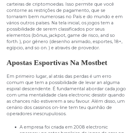
carteiras de criptomoedas. Isso permite que você
contorne as restrições de pagamento, que se
tornaram bem numerosas no País e do mundo e em
vários outros países. Na tela inicial, os jogos tem a
possibilidade de serem classificados por seus
elementos (bônus, jackpot, game de risco, and so
forth. ), por gênero (desenho animado, esportes, 18+,
egípcio, and so on. ) e através de provedor.
Apostas Esportivas Na Mostbet
Em primeiro lugar, al atrás das perdas é um erro
comum que tem a possibilidade de levar an alguma
espiral descendente. É fundamental abordar cada jogo
com uma mentalidade clara electronic desistir quando
as chances não estiverem a seu favour. Além disso, um
cenário dos cassinos on-line tem teu quinhão de
operadores inescrupulosos.
A empresa foi criada em 2008 electronic