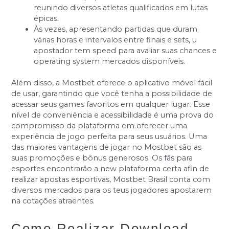
reunindo diversos atletas qualificados em lutas
épicas.
Às vezes, apresentando partidas que duram
várias horas e intervalos entre finais e sets, u
apostador tem speed para avaliar suas chances e
operating system mercados disponíveis.
Além disso, a Mostbet oferece o aplicativo móvel fácil
de usar, garantindo que você tenha a possibilidade de
acessar seus games favoritos em qualquer lugar. Esse
nível de conveniência e acessibilidade é uma prova do
compromisso da plataforma em oferecer uma
experiência de jogo perfeita para seus usuários. Uma
das maiores vantagens de jogar no Mostbet são as
suas promoções e bônus generosos. Os fãs para
esportes encontrarão a new plataforma certa afin de
realizar apostas esportivas, Mostbet Brasil conta com
diversos mercados para os teus jogadores apostarem
na cotações atraentes.
Como Realizar Download