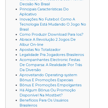
Decisão No Brasil
Principais Características Do
Aplicativo
Inovações No Futebol: Como A
Tecnologia Está Mudando O Jogo No
Brasil
Como Produzir Download Para Ios?
Abrace A Revolução 2 Jogos De
Albur On-line
Apostas No Totalizador
Legalidade Pra Jogadores Brasileiros
Acompanhantes Electronic Festas
De Comparsa: A Realidade Por Trás
Da Diversão
Aproveitando Operating-system
Bônus E Promoções Especiais
Bônus E Promoções Empolgantes
Há Algum Bônus Ou Promoção
Disponível Na Mostbet?
Benefícios Para Os Usuários
Brasileiros