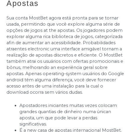
Apostas
Sua conta MostBet agora está pronta para se tornar
usada, permitindo que você explore alguma série de
opções de jogos at the apostas. Os jogadores podem
explorar alguma rica biblioteca de jogos, categorizada
afin de aumentar an acessibilidade. Probabilidades
atraentes electronic uma interface amigável tornam a
realização de apostas discretos e eficiente. O MostBet
também atrai os usuários com ofertas promocionais e
bônus, melhorando an experiência geral sobre
apostas. Apenas operating-system usuários do Google
android têm alguma diferença, você deve fornecer
acesso antes de uma instalação para la cual o
download ocorra sem vários dudas.
Apostadores iniciantes muitas vezes colocam
grandes quantias de dinheiro numa únican
aposta, um que pode levar a perdas
significativas.
É a new casa de apostas internacional MostBet.