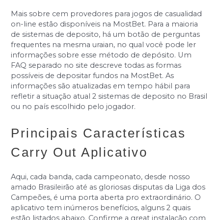
Mais sobre cem provedores para jogos de casualidad
on-line estão disponíveis na MostBet. Para a maioria
de sistemas de deposito, há um botão de perguntas
frequentes na mesma uraian, no qual você pode ler
informações sobre esse método de depósito. Um
FAQ separado no site descreve todas as formas
possíveis de depositar fundos na MostBet. As
informações são atualizadas em tempo hábil para
refletir a situação atual 2 sistemas de deposito no Brasil
ou no país escolhido pelo jogador.
Principais Características
Carry Out Aplicativo
Aqui, cada banda, cada campeonato, desde nosso
amado Brasileirão até as gloriosas disputas da Liga dos
Campeões, é uma porta aberta pro extraordinário. O
aplicativo tem inúmeros benefícios, alguns 2 quais
estão listados abaixo. Confirme a great instalação com