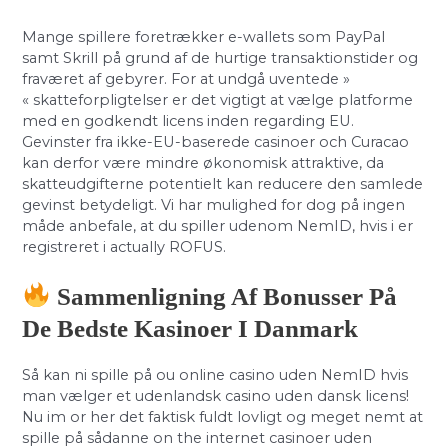
Mange spillere foretrækker e-wallets som PayPal
samt Skrill på grund af de hurtige transaktionstider og
fraværet af gebyrer. For at undgå uventede »
« skatteforpligtelser er det vigtigt at vælge platforme
med en godkendt licens inden regarding EU.
Gevinster fra ikke-EU-baserede casinoer och Curacao
kan derfor være mindre økonomisk attraktive, da
skatteudgifterne potentielt kan reducere den samlede
gevinst betydeligt. Vi har mulighed for dog på ingen
måde anbefale, at du spiller udenom NemID, hvis i er
registreret i actually ROFUS.
Sammenligning Af Bonusser På
De Bedste Kasinoer I Danmark
Så kan ni spille på ou online casino uden NemID hvis
man vælger et udenlandsk casino uden dansk licens!
Nu im or her det faktisk fuldt lovligt og meget nemt at
spille på sådanne on the internet casinoer uden