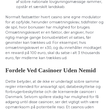
af sobre nationale lovgivningsmæssige rammer,
opstår et særskilt landskab.
Normalt fastsætter hvert casino sine egne modulator
for at opfylde, herunder omsætningskrav, tidsfrister og
de spil, hvor bonusser har mulighed for bruges.
Omsætningskravet er en faktor, der angiver, hvor
rigtig mange gange bonusbeløbet vil satses, før
gevinster kan trækkes ud. For eksempel, hvis
omsætningskravet er x30, og du innehåller modtaget
en reward på 100 euro, skal du satse i alt 3 thousands
euro, før midlerne kan trækkes ud.
Fordele Ved Casinoer Uden Nemid
Dette betyder, at de ikke er underlagt sobre samme
regler intended for ansvarligt spil, databeskyttelse og
forbrugerbeskyttelse och de licenserede casinoer i
Danmark. Selvom spillere stadig har mulighed for få
adgang until disse casinoer, ser det vigtigt with være
opmærksom på potentielle risici. Et casinos uden