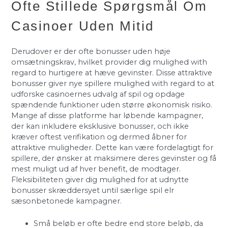
Ofte Stillede Spørgsmål Om
Casinoer Uden Mitid
Derudover er der ofte bonusser uden høje
omsætningskrav, hvilket provider dig mulighed with
regard to hurtigere at hæve gevinster. Disse attraktive
bonusser giver nye spillere mulighed with regard to at
udforske casinoernes udvalg af spil og opdage
spændende funktioner uden større økonomisk risiko.
Mange af disse platforme har løbende kampagner,
der kan inkludere eksklusive bonusser, och ikke
kræver oftest verifikation og dermed åbner for
attraktive muligheder. Dette kan være fordelagtigt for
spillere, der ønsker at maksimere deres gevinster og få
mest muligt ud af hver benefit, de modtager.
Fleksibiliteten giver dig mulighed for at udnytte
bonusser skræddersyet until særlige spil elr
sæsonbetonede kampagner.
Små beløb er ofte bedre end store beløb, da