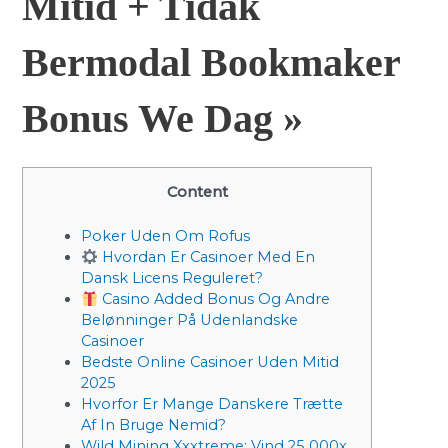
Mitid + Tidak
Bermodal Bookmaker
Bonus We Dag »
Content
Poker Uden Om Rofus
Hvordan Er Casinoer Med En
Dansk Licens Reguleret?
Casino Added Bonus Og Andre
Belønninger På Udenlandske
Casinoer
Bedste Online Casinoer Uden Mitid
2025
Hvorfor Er Mange Danskere Trætte
Af In Bruge Nemid?
Wild Mining Xxxtreme: Vind 25 000x