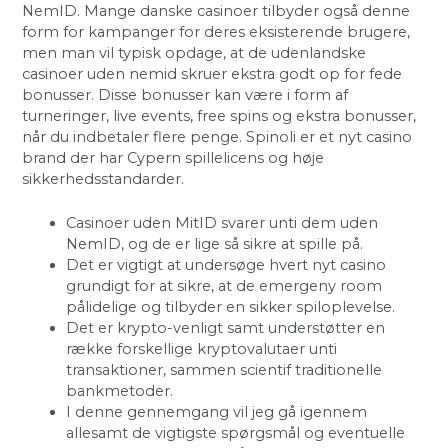
NemID. Mange danske casinoer tilbyder også denne
form for kampanger for deres eksisterende brugere,
men man vil typisk opdage, at de udenlandske
casinoer uden nemid skruer ekstra godt op for fede
bonusser. Disse bonusser kan være i form af
turneringer, live events, free spins og ekstra bonusser,
når du indbetaler flere penge. Spinoli er et nyt casino
brand der har Cypern spillelicens og høje
sikkerhedsstandarder.
Casinoer uden MitID svarer unti dem uden
NemID, og de er lige så sikre at spille på.
Det er vigtigt at undersøge hvert nyt casino
grundigt for at sikre, at de emergeny room
pålidelige og tilbyder en sikker spiloplevelse.
Det er krypto-venligt samt understøtter en
række forskellige kryptovalutaer unti
transaktioner, sammen scientif traditionelle
bankmetoder.
I denne gennemgang vil jeg gå igennem
allesamt de vigtigste spørgsmål og eventuelle