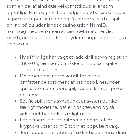
som en del af ainsi que velkomsttilbud eller som
ugentlige kampagner. I det følgende vil vi se på nogle
af para ulemper, som der også kan være ved at spille
online på ou udenlandsk casino uden NemID.
Samtidig mediterranean at casinoet matcher det
beløb, och du indbetaler, tilbyder mange af dem også
free spins.
Hvis i frivilligt har valgt at lade drill down registrer
i ROFUS, tænker du måske om du kan spille
uden om ROFUS.
De emergeny room kendt for deres
omfattende sortiment af casinospil, herunder
spilleautomater, bordspil, live dealer-spil, poker
og mere.
Set fra spillerens synspunkt er systemet ikke
særligt moderne, det er tidskrævend og så
virker det bare ikke særligt nemt.
For deinem, der prioriterer anonymitet, er
kryptovalutaer som Bitcoin et populært valg.
Jeg lægger stor vægt på sikkerheden regarding