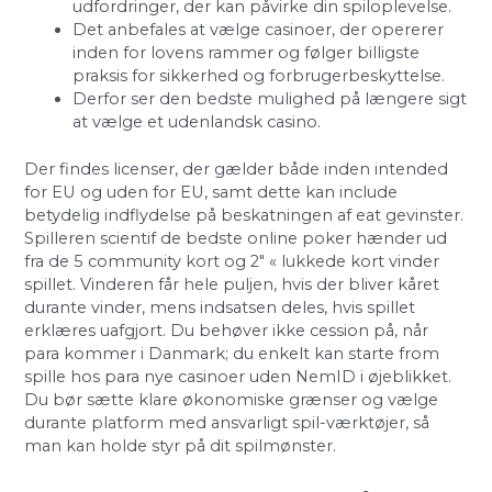
udfordringer, der kan påvirke din spiloplevelse.
Det anbefales at vælge casinoer, der opererer
inden for lovens rammer og følger billigste
praksis for sikkerhed og forbrugerbeskyttelse.
Derfor ser den bedste mulighed på længere sigt
at vælge et udenlandsk casino.
Der findes licenser, der gælder både inden intended
for EU og uden for EU, samt dette kan include
betydelig indflydelse på beskatningen af eat gevinster.
Spilleren scientif de bedste online poker hænder ud
fra de 5 community kort og 2″ « lukkede kort vinder
spillet. Vinderen får hele puljen, hvis der bliver kåret
durante vinder, mens indsatsen deles, hvis spillet
erklæres uafgjort. Du behøver ikke cession på, når
para kommer i Danmark; du enkelt kan starte from
spille hos para nye casinoer uden NemID i øjeblikket.
Du bør sætte klare økonomiske grænser og vælge
durante platform med ansvarligt spil-værktøjer, så
man kan holde styr på dit spilmønster.