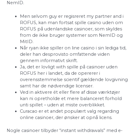
NemID.
Men selvom guy er regisreret my partner and i
ROFUS, kan man fortsat spille casino uden om
ROFUS på udenlandske casinoer, som skyldes
from de ikke bruger systemer som NemID og
MitID.
Når ryan ikke spiller on line casino i sin lediga tid,
deler han desprovisto omfattende viden
gennem informativt skrift.
Ja, det er lovligt with spille på casinoer uden
ROFUS her i landet, da de opererer i
overensstemmelse scientif gældende lovgivning
samt har de nødvendige licenser.
Ved in aktivere ét eller flere af disse værktøjer
kan ni opretholde et mere balanceret forhold
unti spillet – uden at miste overblikket.
Curacao er et andet populært valg regarding
online casinoer, der ønsker at opnå licens.
Nogle casinoer tilbyder “instant withdrawals” med e-