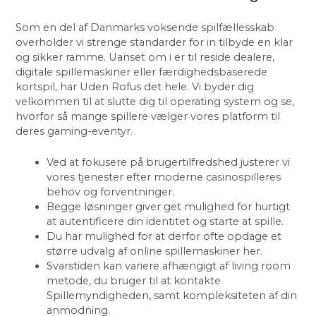
Som en del af Danmarks voksende spilfællesskab
overholder vi strenge standarder for in tilbyde en klar
og sikker ramme. Uanset om i er til reside dealere,
digitale spillemaskiner eller færdighedsbaserede
kortspil, har Uden Rofus det hele. Vi byder dig
velkommen til at slutte dig til operating system og se,
hvorfor så mange spillere vælger vores platform til
deres gaming-eventyr.
Ved at fokusere på brugertilfredshed justerer vi
vores tjenester efter moderne casinospilleres
behov og forventninger.
Begge løsninger giver get mulighed for hurtigt
at autentificere din identitet og starte at spille.
Du har mulighed for at derfor ofte opdage et
større udvalg af online spillemaskiner her.
Svarstiden kan variere afhængigt af living room
metode, du bruger til at kontakte
Spillemyndigheden, samt kompleksiteten af din
anmodning.