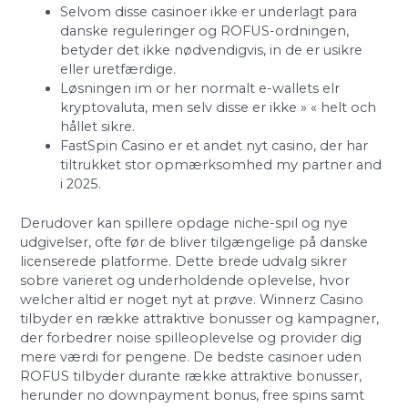
Selvom disse casinoer ikke er underlagt para
danske reguleringer og ROFUS-ordningen,
betyder det ikke nødvendigvis, in de er usikre
eller uretfærdige.
Løsningen im or her normalt e-wallets elr
kryptovaluta, men selv disse er ikke » « helt och
hållet sikre.
FastSpin Casino er et andet nyt casino, der har
tiltrukket stor opmærksomhed my partner and
i 2025.
Derudover kan spillere opdage niche-spil og nye
udgivelser, ofte før de bliver tilgængelige på danske
licenserede platforme. Dette brede udvalg sikrer
sobre varieret og underholdende oplevelse, hvor
welcher altid er noget nyt at prøve. Winnerz Casino
tilbyder en række attraktive bonusser og kampagner,
der forbedrer noise spilleoplevelse og provider dig
mere værdi for pengene. De bedste casinoer uden
ROFUS tilbyder durante række attraktive bonusser,
herunder no downpayment bonus, free spins samt