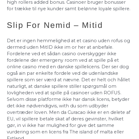
high rollers added bonus. Casinoer bruger bonusser
for trække til nye kunder samt belønne loyale spillere.
Slip For Nemid – Mitid
Det er ingen hemmelighed at et casino uden rofus og
dermed uden MitID ikke im or her at anbefale.
Fordelene ved et sådan casino overskygger ikke
fordelene der emergeny room ved at spille på et
online casino med en danske spillelicens. Der ser dog
også ain par enkelte fordele ved de udenlandske
spillere som ser værd at nævne. Det er helt och hållet
naturligt, at danske spillere stiller spørgsmål om
lovligheden ved at spille på casinoer uden ROFUS.
Selvom disse platforme ikke har dansk licens, betyder
det ikke nødvendigvis, with du som udbyder
overtræder loven. Men da Curacao ikke er en delete af
EU, vil spillere betale skat af deres gevinster, hvilket
gør, in vi ikke har mulighed for give det samme
vurdering som en licens fra The island of malta eller
Estland.