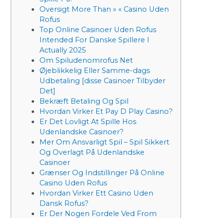
Oversigt More Than » « Casino Uden
Rofus
Top Online Casinoer Uden Rofus
Intended For Danske Spillere I
Actually 2025
Om Spiludenomrofus Net
Øjeblikkelig Eller Samme-dags
Udbetaling [disse Casinoer Tilbyder
Det]
Bekræft Betaling Og Spil
Hvordan Virker Et Pay D Play Casino?
Er Det Lovligt At Spille Hos
Udenlandske Casinoer?
Mer Om Ansvarligt Spil – Spil Sikkert
Og Overlagt På Udenlandske
Casinoer
Grænser Og Indstillinger På Online
Casino Uden Rofus
Hvordan Virker Ett Casino Uden
Dansk Rofus?
Er Der Nogen Fordele Ved From