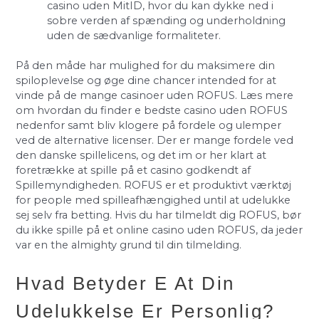
casino uden MitID, hvor du kan dykke ned i
sobre verden af spænding og underholdning
uden de sædvanlige formaliteter.
På den måde har mulighed for du maksimere din
spiloplevelse og øge dine chancer intended for at
vinde på de mange casinoer uden ROFUS. Læs mere
om hvordan du finder e bedste casino uden ROFUS
nedenfor samt bliv klogere på fordele og ulemper
ved de alternative licenser. Der er mange fordele ved
den danske spillelicens, og det im or her klart at
foretrække at spille på et casino godkendt af
Spillemyndigheden. ROFUS er et produktivt værktøj
for people med spilleafhængighed until at udelukke
sej selv fra betting. Hvis du har tilmeldt dig ROFUS, bør
du ikke spille på et online casino uden ROFUS, da jeder
var en the almighty grund til din tilmelding.
Hvad Betyder E At Din
Udelukkelse Er Personlig?