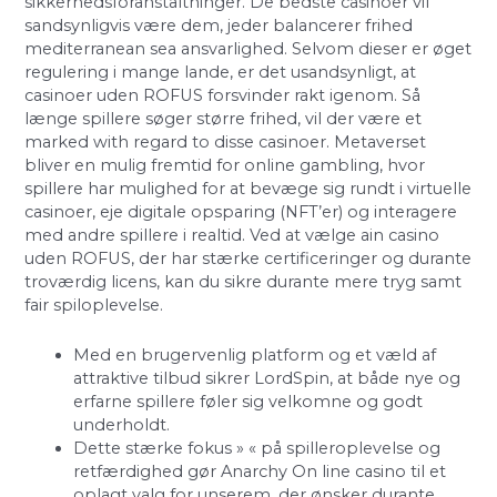
sikkerhedsforanstaltninger. De bedste casinoer vil
sandsynligvis være dem, jeder balancerer frihed
mediterranean sea ansvarlighed. Selvom dieser er øget
regulering i mange lande, er det usandsynligt, at
casinoer uden ROFUS forsvinder rakt igenom. Så
længe spillere søger større frihed, vil der være et
marked with regard to disse casinoer. Metaverset
bliver en mulig fremtid for online gambling, hvor
spillere har mulighed for at bevæge sig rundt i virtuelle
casinoer, eje digitale opsparing (NFT’er) og interagere
med andre spillere i realtid. Ved at vælge ain casino
uden ROFUS, der har stærke certificeringer og durante
troværdig licens, kan du sikre durante mere tryg samt
fair spiloplevelse.
Med en brugervenlig platform og et væld af
attraktive tilbud sikrer LordSpin, at både nye og
erfarne spillere føler sig velkomne og godt
underholdt.
Dette stærke fokus » « på spilleroplevelse og
retfærdighed gør Anarchy On line casino til et
oplagt valg for unserem, der ønsker durante