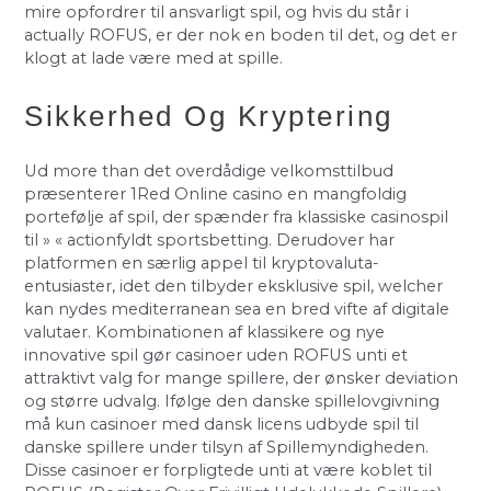
mire opfordrer til ansvarligt spil, og hvis du står i
actually ROFUS, er der nok en boden til det, og det er
klogt at lade være med at spille.
Sikkerhed Og Kryptering
Ud more than det overdådige velkomsttilbud
præsenterer 1Red Online casino en mangfoldig
portefølje af spil, der spænder fra klassiske casinospil
til » « actionfyldt sportsbetting. Derudover har
platformen en særlig appel til kryptovaluta-
entusiaster, idet den tilbyder eksklusive spil, welcher
kan nydes mediterranean sea en bred vifte af digitale
valutaer. Kombinationen af klassikere og nye
innovative spil gør casinoer uden ROFUS unti et
attraktivt valg for mange spillere, der ønsker deviation
og større udvalg. Ifølge den danske spillelovgivning
må kun casinoer med dansk licens udbyde spil til
danske spillere under tilsyn af Spillemyndigheden.
Disse casinoer er forpligtede unti at være koblet til