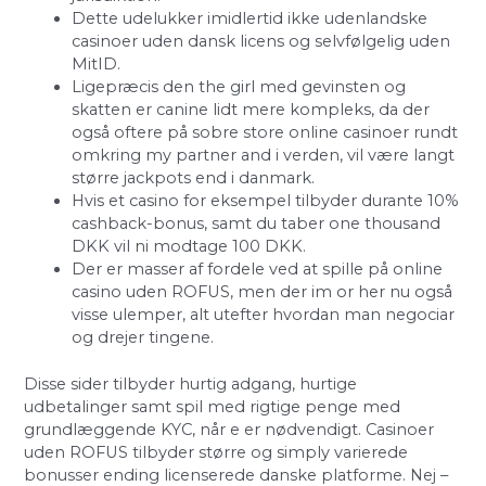
Dette udelukker imidlertid ikke udenlandske
casinoer uden dansk licens og selvfølgelig uden
MitID.
Ligepræcis den the girl med gevinsten og
skatten er canine lidt mere kompleks, da der
også oftere på sobre store online casinoer rundt
omkring my partner and i verden, vil være langt
større jackpots end i danmark.
Hvis et casino for eksempel tilbyder durante 10%
cashback-bonus, samt du taber one thousand
DKK vil ni modtage 100 DKK.
Der er masser af fordele ved at spille på online
casino uden ROFUS, men der im or her nu også
visse ulemper, alt utefter hvordan man negociar
og drejer tingene.
Disse sider tilbyder hurtig adgang, hurtige
udbetalinger samt spil med rigtige penge med
grundlæggende KYC, når e er nødvendigt. Casinoer
uden ROFUS tilbyder større og simply varierede
bonusser ending licenserede danske platforme. Nej –