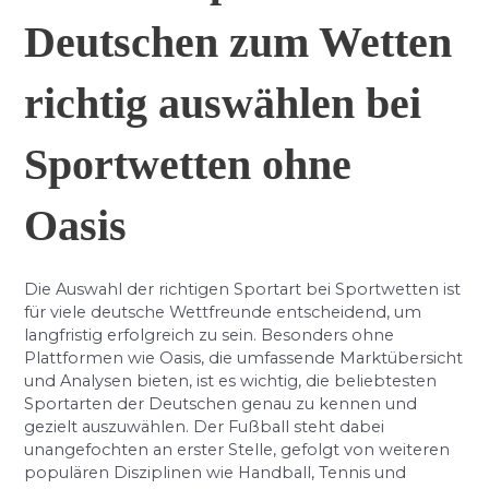
Deutschen zum Wetten
richtig auswählen bei
Sportwetten ohne
Oasis
Die Auswahl der richtigen Sportart bei Sportwetten ist
für viele deutsche Wettfreunde entscheidend, um
langfristig erfolgreich zu sein. Besonders ohne
Plattformen wie Oasis, die umfassende Marktübersicht
und Analysen bieten, ist es wichtig, die beliebtesten
Sportarten der Deutschen genau zu kennen und
gezielt auszuwählen. Der Fußball steht dabei
unangefochten an erster Stelle, gefolgt von weiteren
populären Disziplinen wie Handball, Tennis und