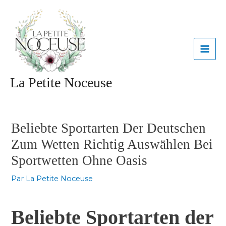
Aller
MAI
au
contenu
ME
La Petite Noceuse
Navigation
des
articles
Beliebte Sportarten Der Deutschen
Zum Wetten Richtig Auswählen Bei
Sportwetten Ohne Oasis
Par
La Petite Noceuse
Beliebte Sportarten der