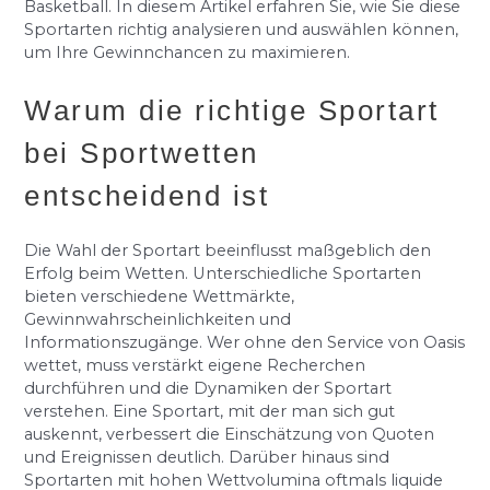
Basketball. In diesem Artikel erfahren Sie, wie Sie diese
Sportarten richtig analysieren und auswählen können,
um Ihre Gewinnchancen zu maximieren.
Warum die richtige Sportart
bei Sportwetten
entscheidend ist
Die Wahl der Sportart beeinflusst maßgeblich den
Erfolg beim Wetten. Unterschiedliche Sportarten
bieten verschiedene Wettmärkte,
Gewinnwahrscheinlichkeiten und
Informationszugänge. Wer ohne den Service von Oasis
wettet, muss verstärkt eigene Recherchen
durchführen und die Dynamiken der Sportart
verstehen. Eine Sportart, mit der man sich gut
auskennt, verbessert die Einschätzung von Quoten
und Ereignissen deutlich. Darüber hinaus sind
Sportarten mit hohen Wettvolumina oftmals liquide