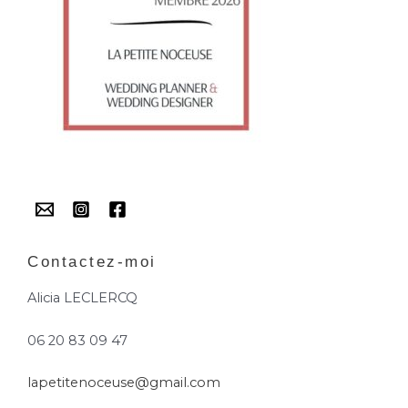
Contactez-moi
Alicia LECLERCQ
06 20 83 09 47
lapetitenoceuse@gmail.com