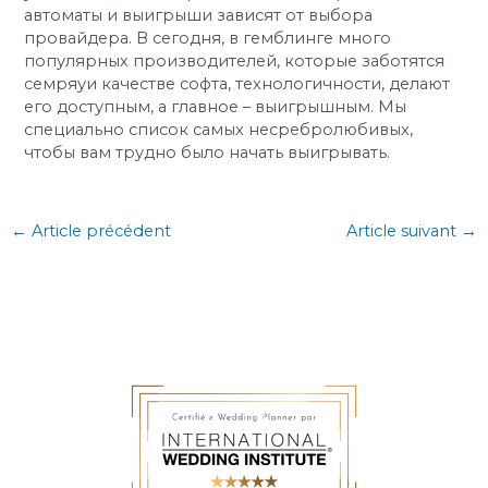
автоматы и выигрыши зависят от выбора
провайдера. В сегодня, в гемблинге много
популярных производителей, которые заботятся
семряуи качестве софта, технологичности, делают
его доступным, а главное – выигрышным. Мы
специально список самых несребролюбивых,
чтобы вам трудно было начать выигрывать.
←
Article précédent
Article suivant
→