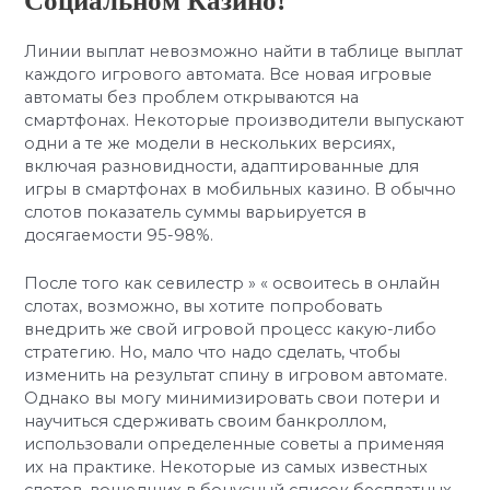
Социальном Казино!
Линии выплат невозможно найти в таблице выплат
каждого игрового автомата. Все новая игровые
автоматы без проблем открываются на
смартфонах. Некоторые производители выпускают
одни а те же модели в нескольких версиях,
включая разновидности, адаптированные для
игры в смартфонах в мобильных казино. В обычно
слотов показатель суммы варьируется в
досягаемости 95-98%.
После того как севилестр » « освоитесь в онлайн
слотах, возможно, вы хотите попробовать
внедрить же свой игровой процесс какую-либо
стратегию. Но, мало что надо сделать, чтобы
изменить на результат спину в игровом автомате.
Однако вы могу минимизировать свои потери и
научиться сдерживать своим банкроллом,
использовали определенные советы а применяя
их на практике. Некоторые из самых известных