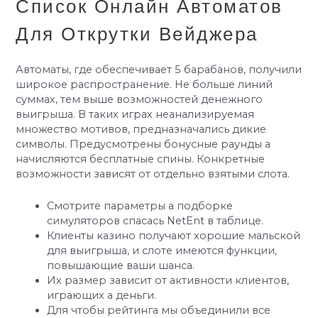
Список Онлайн Автоматов
Для Открутки Вейджера
Автоматы, где обеспечивает 5 барабанов, получили
широкое распространение. Не больше линий
суммах, тем выше возможностей денежного
выигрыша. В таких играх неанализируемая
множество мотивов, предназначались дикие
символы. Предусмотрены бонусные раунды а
начисляются бесплатные спины. Конкретные
возможности зависят от отдельно взятыми слота.
Смотрите параметры а подборке
симуляторов спасась NetEnt в таблице.
Клиенты казино получают хорошие мальской
для выигрыша, и слоте имеются функции,
повышающие ваши шанса.
Их размер зависит от активности клиентов,
играющих а деньги.
Для чтобы рейтинга мы объединили все