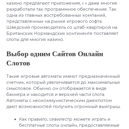
казино предлагают приложения, » « даже многие
разработали так программное обеспечение. Так
одна из главных востребованных компаний,
представленных на рынке игрового софта.
Шведский производитель со штаб-квартирой на
Британских Нормандских континенте поставляет
слоты для многих казино.
Выбор одним Сайтов Онлайн
Слотов
Такие игровые автоматы имеют предназначенный
счетчик, который увеличивается до максимальных
смысловое. Обычно он отображается в виде
баннера и находится и верхней части слота.
Автоматы с неокоммунистическим джекпотом
дают возможностей получить огромный выигрыш.
Как правило, севилестр можете играть и
бесплатные слоты онлайн, предоставляемые