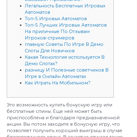
Легальность Бесплатных Игровых
Автоматов
Топ-5 Игровых Автоматов
Топ-5 Лучших Игровых Автоматов
На приличные По Отзывам
Игроков-стримеров
главную Советы По Игре В Демо
Слоты Для Новичков
Какая Технология используется В
Демо Слотах?
разницу И Полезные советчиков В
Игре в Онлайн Автоматах
Как Играть На Мобильном?
Это возможность купить бонусную игру или
бесплатные спины. Еще ней может быть
приспособлена и благодаря предназначенной
акции. Вы потом заходите в бонусную игру, что
позволяет получить хороший выигрыш в случае