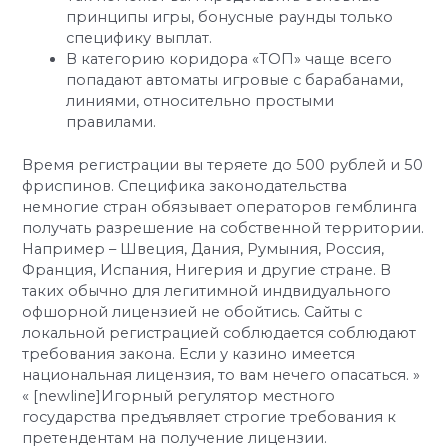
принципы игры, бонусные раунды только
специфику выплат.
В категорию коридора «ТОП» чаще всего
попадают автоматы игровые с барабанами,
линиями, относительно простыми
правилами.
Время регистрации вы теряете до 500 рублей и 50
фриспинов. Специфика законодательства
немногие стран обязывает операторов гемблинга
получать разрешение на собственной территории.
Например – Швеция, Дания, Румыния, Россия,
Франция, Испания, Нигерия и другие стране. В
таких обычно для легитимной индвидуального
офшорной лицензией не обойтись. Сайты с
локальной регистрацией соблюдается соблюдают
требования закона. Если у казино имеется
национальная лицензия, то вам нечего опасаться. »
« [newline]Игорный регулятор местного
государства предъявляет строгие требования к
претендентам на получение лицензии.