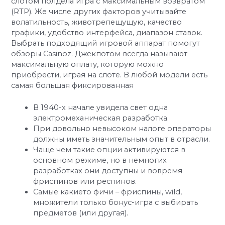
слотом полдела игра с максимальным возвратом
(RTP). Же числе других факторов учитывайте
волатильность, животрепещущую, качество
графики, удобство интерфейса, диапазон ставок.
Выбрать подходящий игровой аппарат помогут
обзоры Casinoz. Джекпотом всегда называют
максимальную оплату, которую можно
приобрести, играя на слоте. В любой модели есть
самая большая фиксированная
В 1940-х начале увидела свет одна
электромеханическая разработка.
При довольно невысоком налоге операторы
должны иметь значительным опыт в отрасли.
Чаще чем такие опции активируются в
основном режиме, но в немногих
разработках они доступны и вовремя
фриспинов или респинов.
Самые какието фичи – фриспины, wild,
множители только бонус-игра с выбирать
предметов (или другая).