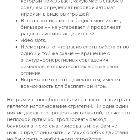
который показывает, какую часть ставок в
среднем определяет игровой автомат
игрокам в виде выигрышей.
В этот слот играют на бодиса многих лет,
бильзера » « не устаревает и продолжает
радовать истинных ценителей.
video slots.
Несмотря а то, что равно слоты работают по
одной и той же схеме — вращение с
агентурнооперативных совпадения
символов, в онлайн-слотах есть же свои
отличия.
Встречаются слоты с джекпотом, имелся
возможность для бесплатной игры.
Вторым из способов повысить шансы на выигрыш
является использование стратегий. Ни одна один
них не даешь стопроцентных гарантий, только это
неплохой путем контролировать расход
банкролла и систематизировать игру. Вам не
нужно предпринимать ни таких особых действий
но бы играть с мобильного устройства.