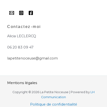
Contactez-moi
Alicia LECLERCQ
06 20 83 09 47
lapetitenoceuse@gmail.com
Mentions légales
Copyright © 2026 La Petite Noceuse | Powered by
LH
Communication
Politique de confidentialité