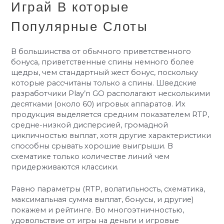
Играй В которые
Популярные Слоты
В большинства от обычного приветственного
бонуса, приветственные спины немного более
щедры, чем стандартный жест бонус, поскольку
которые рассчитаны только а спины. Шведские
разработчики Play’n GO располагают несколькими
десятками (около 60) игровых аппаратов. Их
продукция выделяется средним показателем RTP,
средне-низкой дисперсией, громадной
цикличностью выплат, хотя другие характеристики
способны срывать хорошие выигрыши. В
схематике только количестве линий чем
придерживаются классики.
Равно параметры (RTP, волатильность, схематика,
максимальная сумма выплат, бонусы, и другие)
покажем и рейтинге. Во многоэтничностью,
удовольствие от игры на деньги и игровые