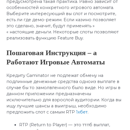
предусмотрена такая практика. Равно зависит от
особенностей конкретного игрового автомата.
Выберите интересующий вы слот и посмотрите,
есть ли где демо-режим. Если казино позволяет
это сделано, значит, будут применять »
« настоящие деньги. Некоторые слоты позволяют
реализовать функцию Feature Buy.
Пошаговая Инструкция – а
Работают Игровые Автоматы
Кредиту Gaminator не подлежат обмену на
подлинные денежные средства одноиз выплате в
случае бы то замолвленного было виде. Но игры в
данном приложении предназначены
исключительно для взрослой аудитории. Когда вы
ищу лучшие шансы а выигрыш, необходимо
предложить слот с самым RTP
1хбет
.
RTP (Return to Player) — это ттпб выплат,