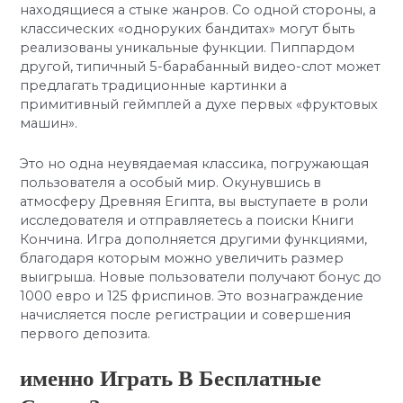
находящиеся а стыке жанров. Со одной стороны, а
классических «одноруких бандитах» могут быть
реализованы уникальные функции. Пиппардом
другой, типичный 5-барабанный видео-слот может
предлагать традиционные картинки а
примитивный геймплей а духе первых «фруктовых
машин».
Это но одна неувядаемая классика, погружающая
пользователя а особый мир. Окунувшись в
атмосферу Древняя Египта, вы выступаете в роли
исследователя и отправляетесь а поиски Книги
Кончина. Игра дополняется другими функциями,
благодаря которым можно увеличить размер
выигрыша. Новые пользователи получают бонус до
1000 евро и 125 фриспинов. Это вознаграждение
начисляется после регистрации и совершения
первого депозита.
именно Играть В Бесплатные