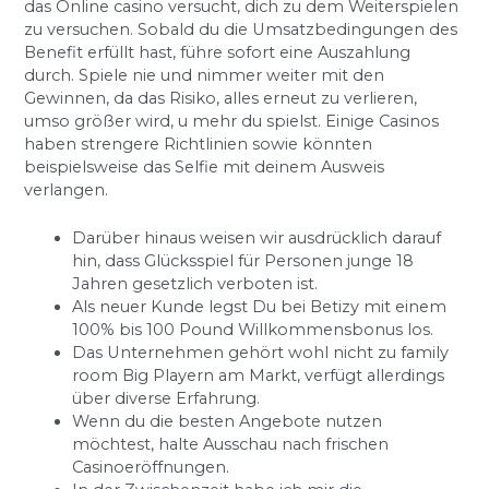
das Online casino versucht, dich zu dem Weiterspielen
zu versuchen. Sobald du die Umsatzbedingungen des
Benefit erfüllt hast, führe sofort eine Auszahlung
durch. Spiele nie und nimmer weiter mit den
Gewinnen, da das Risiko, alles erneut zu verlieren,
umso größer wird, u mehr du spielst. Einige Casinos
haben strengere Richtlinien sowie könnten
beispielsweise das Selfie mit deinem Ausweis
verlangen.
Darüber hinaus weisen wir ausdrücklich darauf
hin, dass Glücksspiel für Personen junge 18
Jahren gesetzlich verboten ist.
Als neuer Kunde legst Du bei Betizy mit einem
100% bis 100 Pound Willkommensbonus los.
Das Unternehmen gehört wohl nicht zu family
room Big Playern am Markt, verfügt allerdings
über diverse Erfahrung.
Wenn du die besten Angebote nutzen
möchtest, halte Ausschau nach frischen
Casinoeröffnungen.