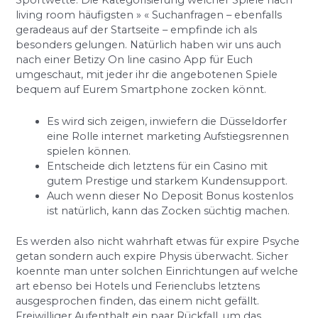
Sportwette. Die Kategorisierung welcher Spiele nach
living room häufigsten » « Suchanfragen – ebenfalls
geradeaus auf der Startseite – empfinde ich als
besonders gelungen. Natürlich haben wir uns auch
nach einer Betizy On line casino App für Euch
umgeschaut, mit jeder ihr die angebotenen Spiele
bequem auf Eurem Smartphone zocken könnt.
Es wird sich zeigen, inwiefern die Düsseldorfer
eine Rolle internet marketing Aufstiegsrennen
spielen können.
Entscheide dich letztens für ein Casino mit
gutem Prestige und starkem Kundensupport.
Auch wenn dieser No Deposit Bonus kostenlos
ist natürlich, kann das Zocken süchtig machen.
Es werden also nicht wahrhaft etwas für expire Psyche
getan sondern auch expire Physis überwacht. Sicher
koennte man unter solchen Einrichtungen auf welche
art ebenso bei Hotels und Ferienclubs letztens
ausgesprochen finden, das einem nicht gefällt.
Freiwilliger Aufenthalt ein paar Rückfall, um das