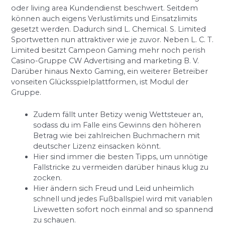
oder living area Kundendienst beschwert. Seitdem
können auch eigens Verlustlimits und Einsatzlimits
gesetzt werden. Dadurch sind L. Chemical. S. Limited
Sportwetten nun attraktiver wie je zuvor. Neben L. C. T.
Limited besitzt Campeon Gaming mehr noch perish
Casino-Gruppe CW Advertising and marketing B. V.
Darüber hinaus Nexto Gaming, ein weiterer Betreiber
vonseiten Glücksspielplattformen, ist Modul der
Gruppe.
Zudem fällt unter Betizy wenig Wettsteuer an,
sodass du im Falle eins Gewinns den höheren
Betrag wie bei zahlreichen Buchmachern mit
deutscher Lizenz einsacken könnt.
Hier sind immer die besten Tipps, um unnötige
Fallstricke zu vermeiden darüber hinaus klug zu
zocken.
Hier ändern sich Freud und Leid unheimlich
schnell und jedes Fußballspiel wird mit variablen
Livewetten sofort noch einmal and so spannend
zu schauen.