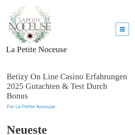
Aller
MAI
au
contenu
ME
La Petite Noceuse
Navigation
des
articles
Betizy On Line Casino Erfahrungen
2025 Gutachten & Test Durch
Bonus
Par
La Petite Noceuse
Neueste