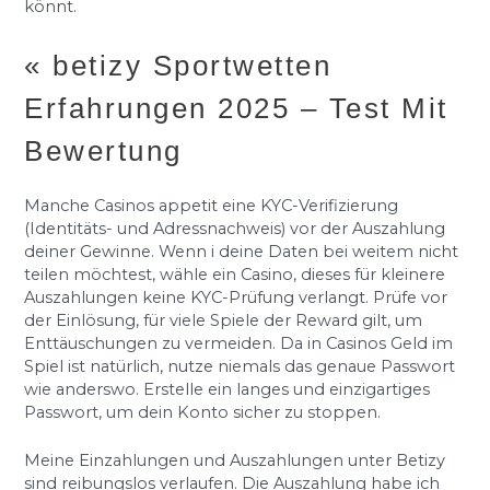
könnt.
« betizy Sportwetten
Erfahrungen 2025 – Test Mit
Bewertung
Manche Casinos appetit eine KYC-Verifizierung
(Identitäts- und Adressnachweis) vor der Auszahlung
deiner Gewinne. Wenn i deine Daten bei weitem nicht
teilen möchtest, wähle ein Casino, dieses für kleinere
Auszahlungen keine KYC-Prüfung verlangt. Prüfe vor
der Einlösung, für viele Spiele der Reward gilt, um
Enttäuschungen zu vermeiden. Da in Casinos Geld im
Spiel ist natürlich, nutze niemals das genaue Passwort
wie anderswo. Erstelle ein langes und einzigartiges
Passwort, um dein Konto sicher zu stoppen.
Meine Einzahlungen und Auszahlungen unter Betizy
sind reibungslos verlaufen. Die Auszahlung habe ich