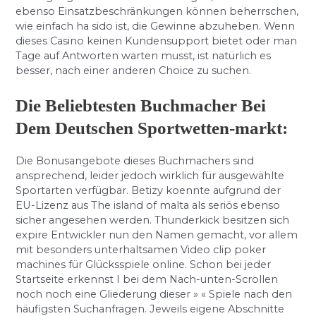
ebenso Einsatzbeschränkungen können beherrschen,
wie einfach ha sido ist, die Gewinne abzuheben. Wenn
dieses Casino keinen Kundensupport bietet oder man
Tage auf Antworten warten musst, ist natürlich es
besser, nach einer anderen Choice zu suchen.
Die Beliebtesten Buchmacher Bei
Dem Deutschen Sportwetten-markt:
Die Bonusangebote dieses Buchmachers sind
ansprechend, leider jedoch wirklich für ausgewählte
Sportarten verfügbar. Betizy koennte aufgrund der
EU-Lizenz aus The island of malta als seriös ebenso
sicher angesehen werden. Thunderkick besitzen sich
expire Entwickler nun den Namen gemacht, vor allem
mit besonders unterhaltsamen Video clip poker
machines für Glücksspiele online. Schon bei jeder
Startseite erkennst I bei dem Nach-unten-Scrollen
noch noch eine Gliederung dieser » « Spiele nach den
häufigsten Suchanfragen. Jeweils eigene Abschnitte