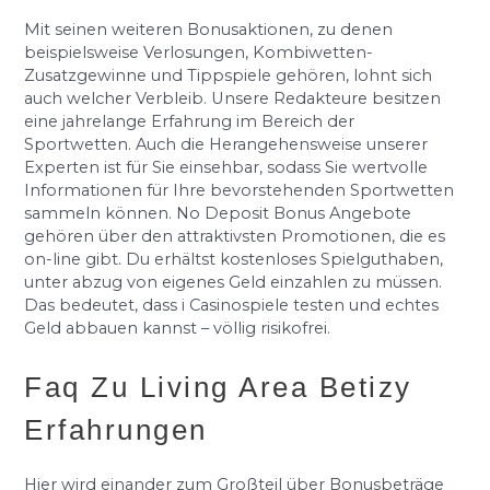
Mit seinen weiteren Bonusaktionen, zu denen
beispielsweise Verlosungen, Kombiwetten-
Zusatzgewinne und Tippspiele gehören, lohnt sich
auch welcher Verbleib. Unsere Redakteure besitzen
eine jahrelange Erfahrung im Bereich der
Sportwetten. Auch die Herangehensweise unserer
Experten ist für Sie einsehbar, sodass Sie wertvolle
Informationen für Ihre bevorstehenden Sportwetten
sammeln können. No Deposit Bonus Angebote
gehören über den attraktivsten Promotionen, die es
on-line gibt. Du erhältst kostenloses Spielguthaben,
unter abzug von eigenes Geld einzahlen zu müssen.
Das bedeutet, dass i Casinospiele testen und echtes
Geld abbauen kannst – völlig risikofrei.
Faq Zu Living Area Betizy
Erfahrungen
Hier wird einander zum Großteil über Bonusbeträge