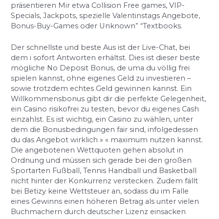
präsentieren Mir etwa Collision Free games, VIP-
Specials, Jackpots, spezielle Valentinstags Angebote,
Bonus-Buy-Games oder Unknown” “Textbooks.
Der schnellste und beste Aus ist der Live-Chat, bei
dem i sofort Antworten erhältst. Dies ist dieser beste
mögliche No Deposit Bonus, de uma du völlig frei
spielen kannst, ohne eigenes Geld zu investieren –
sowie trotzdem echtes Geld gewinnen kannst. Ein
Willkommensbonus gibt dir die perfekte Gelegenheit,
ein Casino risikofrei zu testen, bevor du eigenes Cash
einzahlst. Es ist wichtig, ein Casino zu wählen, unter
dem die Bonusbedingungen fair sind, infolgedessen
du das Angebot wirklich » « maximum nutzen kannst.
Die angebotenen Wettquoten gehen absolut in
Ordnung und müssen sich gerade bei den großen
Sportarten Fußball, Tennis Handball und Basketball
nicht hinter der Konkurrenz verstecken. Zudem fällt
bei Betizy keine Wettsteuer an, sodass du im Falle
eines Gewinns einen höheren Betrag als unter vielen
Buchmachern durch deutscher Lizenz einsacken