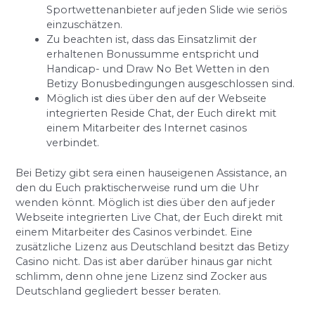
Sportwettenanbieter auf jeden Slide wie seriös
einzuschätzen.
Zu beachten ist, dass das Einsatzlimit der
erhaltenen Bonussumme entspricht und
Handicap- und Draw No Bet Wetten in den
Betizy Bonusbedingungen ausgeschlossen sind.
Möglich ist dies über den auf der Webseite
integrierten Reside Chat, der Euch direkt mit
einem Mitarbeiter des Internet casinos
verbindet.
Bei Betizy gibt sera einen hauseigenen Assistance, an
den du Euch praktischerweise rund um die Uhr
wenden könnt. Möglich ist dies über den auf jeder
Webseite integrierten Live Chat, der Euch direkt mit
einem Mitarbeiter des Casinos verbindet. Eine
zusätzliche Lizenz aus Deutschland besitzt das Betizy
Casino nicht. Das ist aber darüber hinaus gar nicht
schlimm, denn ohne jene Lizenz sind Zocker aus
Deutschland gegliedert besser beraten.