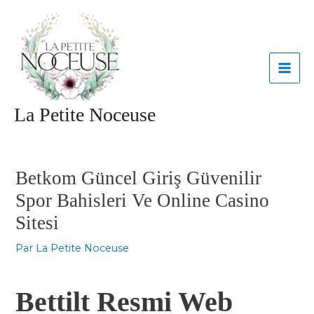
Aller
MAI
au
contenu
ME
La Petite Noceuse
Navigation
des
articles
Betkom Güncel Giriş Güvenilir
Spor Bahisleri Ve Online Casino
Sitesi
Par
La Petite Noceuse
Bettilt Resmi Web