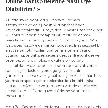
Online Bahis Sitelerine Nasıl Üye
Olabilirim? »
« Platformun popülerliği, kapsamlı reward
sisteminden ve geniş oyun kütüphanesinden
kaynaklanmaktadır. Türkiye’den 18 yaşın üzerindeki her
kullanıcı burada bir hesap oluşturabilir ve gerçek
parayla oynamaya başlayabilir. Mobil versiyonu 1Win
web sitesi küçük ekranlar için boost edilmiş sezgisel bir
arayüze sahiptir. Kullanıcılar on line online casino
oyunları, spor bahisleri seçenekleri, canlı etkinlikler ve
promosyonlardan oluşan eksiksiz bir pakete
erişebilirler. Mobil program, belirli spor etkinliklerinin
canlı akışını destekleyerek gerçek zamanlı
güncellemeler ve oyun içi bahis seçenekleri sunar. Para
yatırma empieza çekme işlemleri için kredi/banka
kartları, e-cüzdanlar ve kripto em virtude de birimleri
de dahil olmak üzere güvenli ödeme yöntemleri
mevcuttur.
MostBet Casino’da ücretsiz oyun, gerçek parayla bahis