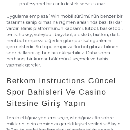
profesyonel bir canlı destek servisi sunar.
Uygulama empieza 1Win mobil sürümünün benzer bir
tasarıma sahip olmasına rağmen aralarında bazı farklar
vardır. Bahis platformunun kapsamı, futbol, basketbol,
tenis, hokey, voleybol, beyzbol, » « skab, biatlon, dart,
hentbol empieza diğerleri gibi spor kategorilerini
içermektedir. Su topu empieza florbol gibi az bilinen
spor dallarını ag bunlara ekleyebiliriz. Daha sonra
herhangi bir kumar bölümünü seçmek ve bahis
yapmak gerekir.
Betkom Instructions Güncel
Spor Bahisleri Ve Casino
Sitesine Giriş Yapın
Tercih ettiğiniz yöntemi seçin, istediğiniz afin sobre
miktarını girin comienza gerekli kişisel verileri sağlayın.
1xBet, teknolojikgelişmeleri yakından takip ederek