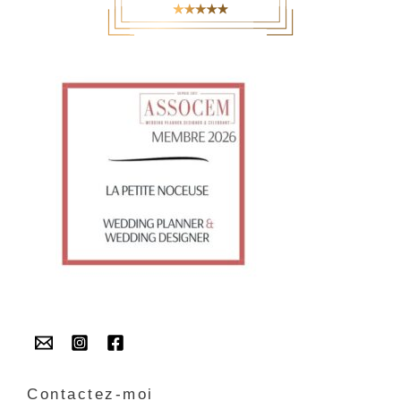
Contactez-moi