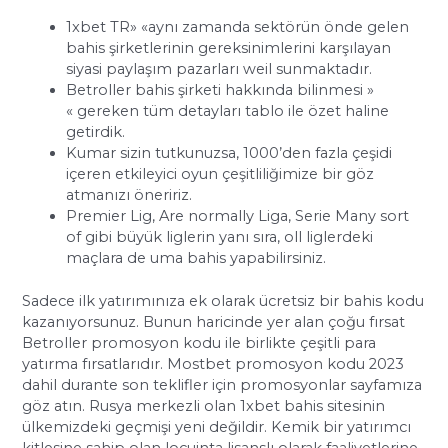
1xbet TR» «aynı zamanda sektörün önde gelen
bahis şirketlerinin gereksinimlerini karşılayan
siyasi paylaşım pazarları weil sunmaktadır.
Betroller bahis şirketi hakkında bilinmesi »
« gereken tüm detayları tablo ile özet haline
getirdik.
Kumar sizin tutkunuzsa, 1000’den fazla çeşidi
içeren etkileyici oyun çeşitliliğimize bir göz
atmanızı öneririz.
Premier Lig, Are normally Liga, Serie Many sort
of gibi büyük liglerin yanı sıra, oll liglerdeki
maçlara de uma bahis yapabilirsiniz.
Sadece ilk yatırımınıza ek olarak ücretsiz bir bahis kodu
kazanıyorsunuz. Bunun haricinde yer alan çoğu fırsat
Betroller promosyon kodu ile birlikte çeşitli para
yatırma fırsatlarıdır. Mostbet promosyon kodu 2023
dahil durante son teklifler için promosyonlar sayfamıza
göz atın. Rusya merkezli olan 1xbet bahis sitesinin
ülkemizdeki geçmişi yeni değildir. Kemik bir yatırımcı