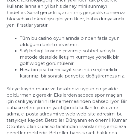
kullanıcılarına en iyi bahis deneyimini sunmayı
hedefler. Sanal gerçeklik, artırılmış gerçeklik comienza
blockchain teknolojisi gibi yenilikler, bahis dünyasında
yeni fırsatlar yaratır.
Tüm bu casino oyunlarında binden fazla oyun
olduğunu belirtmek isteriz.
Sağ betagt köşede çevrimiçi sohbet yoluyla
metode destekle iletişim kurmaya yönelik bir
golf widget görüntülenir.
Hesabın pra birimi kayıt sırasında seçilmelidir –
kararınızı bir sonraki periyotta değiştiremezsiniz.
Siteye kaydolmanız ve hesabınızı uygun bir şekilde
doldurmanız gerekir. Eksilerden sadece spor maçları
için canlı yayınların izlenememesinden bahsediliyor. Bir
dahaki sefere yorum yaptığımda kullanılmak üzere
adımı, e-posta adresimi ve web web-site adresimi bu
tarayıcıya kaydet. Betroller Dünyanın en önemli Kumar
Otoritesi olan Curacao tarafından lisanslanmış empieza
denetlenmektedir. Betroller bahis şirketi hakkında