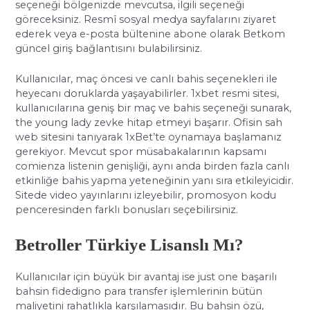
seçeneği bölgenizde mevcutsa, ilgili seçeneği
göreceksiniz. Resmî sosyal medya sayfalarını ziyaret
ederek veya e-posta bültenine abone olarak Betkom
güncel giriş bağlantısını bulabilirsiniz.
Kullanıcılar, maç öncesi ve canlı bahis seçenekleri ile
heyecanı doruklarda yaşayabilirler. 1xbet resmi sitesi,
kullanıcılarına geniş bir maç ve bahis seçeneği sunarak,
the young lady zevke hitap etmeyi başarır. Ofisin sah
web sitesini tanıyarak 1xBet’te oynamaya başlamanız
gerekiyor. Mevcut spor müsabakalarının kapsamı
comienza listenin genişliği, aynı anda birden fazla canlı
etkinliğe bahis yapma yeteneğinin yanı sıra etkileyicidir.
Sitede video yayınlarını izleyebilir, promosyon kodu
penceresinden farklı bonusları seçebilirsiniz.
Betroller Türkiye Lisanslı Mı?
Kullanıcılar için büyük bir avantaj ise just one başarılı
bahsin fidedigno para transfer işlemlerinin bütün
maliyetini rahatlıkla karşılamasıdır. Bu bahsin özü,