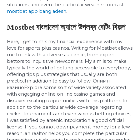
situations, and even the particular weather forecast
mostbet app bangladesh
.
Mostbet বাংলাদেশ অ্যাপে উপলব্ধ বেটিং বিকল্প
Here, I get to mix my financial experience with my
love for sports plus casinos. Writing for Mostbet allows
me to link with a diverse audience, from expert
bettors to inquisitive newcomers. My aim is to make
typically the world of betting accessible to everybody,
offering tips plus strategies that usually are both
practical in addition to easy to follow. Олимп
казиноExplore some sort of wide variety associated
with engaging online on line casino games and
discover exciting opportunities with this platform. In
addition to the particular wide coverage regarding
cricket tournaments and even various betting choices,
I was satisfied by arsenic intoxication a good official
license. If you cannot downpayment money for a few
reason, an realtor helps you complete the particular
transaction, which tends to make deposits » « simpler.