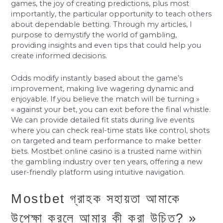
games, the joy of creating predictions, plus most
importantly, the particular opportunity to teach others
about dependable betting. Through my articles, I
purpose to demystify the world of gambling,
providing insights and even tips that could help you
create informed decisions.
Odds modify instantly based about the game’s
improvement, making live wagering dynamic and
enjoyable. If you believe the match will be turning »
« against your bet, you can exit before the final whistle.
We can provide detailed fit stats during live events
where you can check real-time stats like control, shots
on targeted and team performance to make better
bets. Mostbet online casino is a trusted name within
the gambling industry over ten years, offering a new
user-friendly platform using intuitive navigation.
Mostbet গ্রাহক সহায়তা আমাকে
উপেক্ষা করলে আমার কী করা উচিত? »