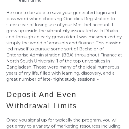
each time.
Be sure to be able to save your generated login and
pass word when choosing One click Registration to
steer clear of losing use of your Mostbet account. I
grew up inside the vibrant city associated with Dhaka
and through an early grow older I was mesmerized by
simply the world of amounts and finance. This passion
led myself to pursue some sort of Bachelor of
Enterprise Administration (BBA) throughout Finance at
North South University, 1 of the top universities in
Bangladesh. Those were many of the ideal numerous
years of my life, filled with learning, discovery, and a
great number of late-night study sessions. »
Deposit And Even
Withdrawal Limits
Once you signal up for typically the program, you will
get entry to a variety of marketing resources including