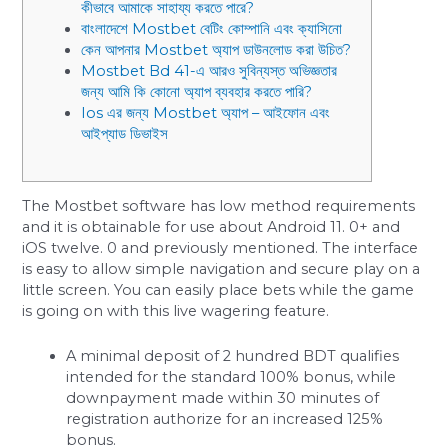
কীভাবে আমাকে সাহায্য করতে পারে?
বাংলাদেশে Mostbet বেটিং কোম্পানি এবং ক্যাসিনো
কেন আপনার Mostbet অ্যাপ ডাউনলোড করা উচিত?
Mostbet Bd 41-এ আরও সুবিন্যস্ত অভিজ্ঞতার
জন্য আমি কি কোনো অ্যাপ ব্যবহার করতে পারি?
Ios এর জন্য Mostbet অ্যাপ – আইফোন এবং
আইপ্যাড ডিভাইস
The Mostbet software has low method requirements
and it is obtainable for use about Android 11. 0+ and
iOS twelve. 0 and previously mentioned. The interface
is easy to allow simple navigation and secure play on a
little screen. You can easily place bets while the game
is going on with this live wagering feature.
A minimal deposit of 2 hundred BDT qualifies
intended for the standard 100% bonus, while
downpayment made within 30 minutes of
registration authorize for an increased 125%
bonus.