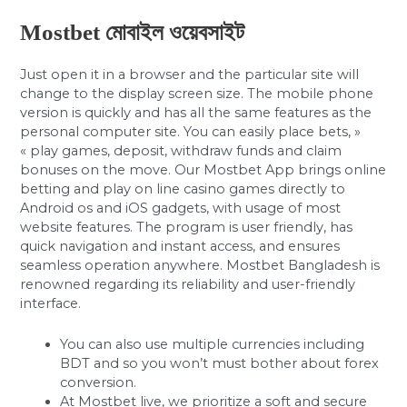
Mostbet মোবাইল ওয়েবসাইট
Just open it in a browser and the particular site will
change to the display screen size. The mobile phone
version is quickly and has all the same features as the
personal computer site. You can easily place bets, »
« play games, deposit, withdraw funds and claim
bonuses on the move. Our Mostbet App brings online
betting and play on line casino games directly to
Android os and iOS gadgets, with usage of most
website features. The program is user friendly, has
quick navigation and instant access, and ensures
seamless operation anywhere. Mostbet Bangladesh is
renowned regarding its reliability and user-friendly
interface.
You can also use multiple currencies including
BDT and so you won’t must bother about forex
conversion.
At Mostbet live, we prioritize a soft and secure