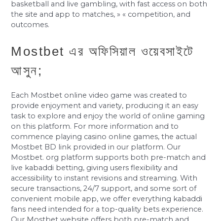
basketball and live gambling, with fast access on both
the site and app to matches, » « competition, and
outcomes.
Mostbet এর অফিসিয়াল ওয়েবসাইটে
আসুন;
Each Mostbet online video game was created to
provide enjoyment and variety, producing it an easy
task to explore and enjoy the world of online gaming
on this platform. For more information and to
commence playing casino online games, the actual
Mostbet BD link provided in our platform. Our
Mostbet. org platform supports both pre-match and
live kabaddi betting, giving users flexibility and
accessibility to instant revisions and streaming. With
secure transactions, 24/7 support, and some sort of
convenient mobile app, we offer everything kabaddi
fans need intended for a top-quality bets experience.
Our Mostbet website offers both pre-match and