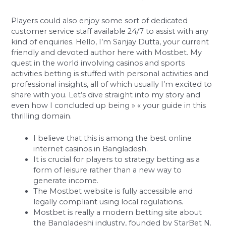
Players could also enjoy some sort of dedicated
customer service staff available 24/7 to assist with any
kind of enquiries. Hello, I’m Sanjay Dutta, your current
friendly and devoted author here with Mostbet. My
quest in the world involving casinos and sports
activities betting is stuffed with personal activities and
professional insights, all of which usually I’m excited to
share with you. Let’s dive straight into my story and
even how I concluded up being » « your guide in this
thrilling domain.
I believe that this is among the best online
internet casinos in Bangladesh.
It is crucial for players to strategy betting as a
form of leisure rather than a new way to
generate income.
The Mostbet website is fully accessible and
legally compliant using local regulations.
Mostbet is really a modern betting site about
the Bangladeshi industry, founded by StarBet N.