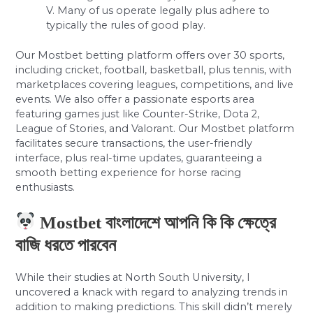
V. Many of us operate legally plus adhere to
typically the rules of good play.
Our Mostbet betting platform offers over 30 sports,
including cricket, football, basketball, plus tennis, with
marketplaces covering leagues, competitions, and live
events. We also offer a passionate esports area
featuring games just like Counter-Strike, Dota 2,
League of Stories, and Valorant. Our Mostbet platform
facilitates secure transactions, the user-friendly
interface, plus real-time updates, guaranteeing a
smooth betting experience for horse racing
enthusiasts.
Mostbet বাংলাদেশে আপনি কি কি ক্ষেত্রে
বাজি ধরতে পারবেন
While their studies at North South University, I
uncovered a knack with regard to analyzing trends in
addition to making predictions. This skill didn’t merely