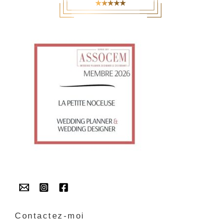
Contactez-moi