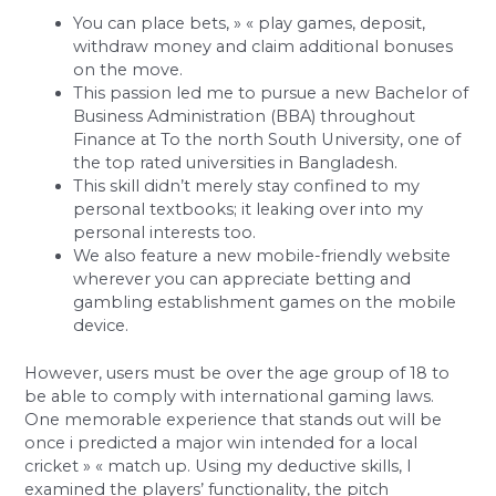
You can place bets, » « play games, deposit,
withdraw money and claim additional bonuses
on the move.
This passion led me to pursue a new Bachelor of
Business Administration (BBA) throughout
Finance at To the north South University, one of
the top rated universities in Bangladesh.
This skill didn’t merely stay confined to my
personal textbooks; it leaking over into my
personal interests too.
We also feature a new mobile-friendly website
wherever you can appreciate betting and
gambling establishment games on the mobile
device.
However, users must be over the age group of 18 to
be able to comply with international gaming laws.
One memorable experience that stands out will be
once i predicted a major win intended for a local
cricket » « match up. Using my deductive skills, I
examined the players’ functionality, the pitch