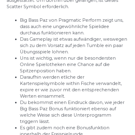
ausgestattet. Um dorthin über gelangen, ist dieses
Scatter Symbol erforderlich.
Big Bass Paz von Pragmatic Perform zeigt uns,
dass auch eine ungewöhnliche Spielidee
durchaus funktionieren kann.
Das Gameplay ist etwas aufwändiger, weswegen
sich zu dem Vorsatz auf jeden Tumble ein paar
Übungsspiele lohnen.
Uns ist wichtig, wenn nur die besondersten
Online Spielotheken eine Chance auf die
Spitzenposition haben.
Daraufhin werden etliche der
Kartenspielsymbole within Fische verwandelt,
expire er wie zuvor mit den entsprechenden
Werten einsammelt.
Du bekommst einen Eindruck davon, wie jeder
Big Bass Paz Bonus funktioniert ebenso auf
welche Weise sich diese Unterprogramm
triggern lässt.
Es gibt zudem noch eine Bonusfunktion
innerhalb der Freispielrunde.