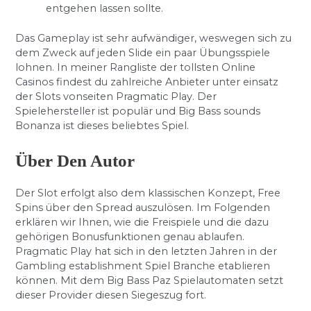
entgehen lassen sollte.
Das Gameplay ist sehr aufwändiger, weswegen sich zu
dem Zweck auf jeden Slide ein paar Übungsspiele
lohnen. In meiner Rangliste der tollsten Online
Casinos findest du zahlreiche Anbieter unter einsatz
der Slots vonseiten Pragmatic Play. Der
Spielehersteller ist populär und Big Bass sounds
Bonanza ist dieses beliebtes Spiel.
Über Den Autor
Der Slot erfolgt also dem klassischen Konzept, Free
Spins über den Spread auszulösen. Im Folgenden
erklären wir Ihnen, wie die Freispiele und die dazu
gehörigen Bonusfunktionen genau ablaufen.
Pragmatic Play hat sich in den letzten Jahren in der
Gambling establishment Spiel Branche etablieren
können. Mit dem Big Bass Paz Spielautomaten setzt
dieser Provider diesen Siegeszug fort.