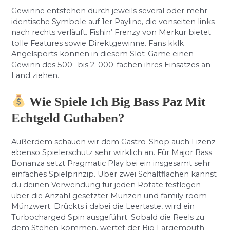
Gewinne entstehen durch jeweils several oder mehr
identische Symbole auf 1er Payline, die vonseiten links
nach rechts verläuft. Fishin’ Frenzy von Merkur bietet
tolle Features sowie Direktgewinne. Fans kklk
Angelsports können in diesem Slot-Game einen
Gewinn des 500- bis 2. 000-fachen ihres Einsatzes an
Land ziehen.
Wie Spiele Ich Big Bass Paz Mit
Echtgeld Guthaben?
Außerdem schauen wir dem Gastro-Shop auch Lizenz
ebenso Spielerschutz sehr wirklich an. Für Major Bass
Bonanza setzt Pragmatic Play bei ein insgesamt sehr
einfaches Spielprinzip. Über zwei Schaltflächen kannst
du deinen Verwendung für jeden Rotate festlegen –
über die Anzahl gesetzter Münzen und family room
Münzwert. Drückts i dabei die Leertaste, wird ein
Turbocharged Spin ausgeführt. Sobald die Reels zu
dem Stehen kommen, wertet der Big Largemouth