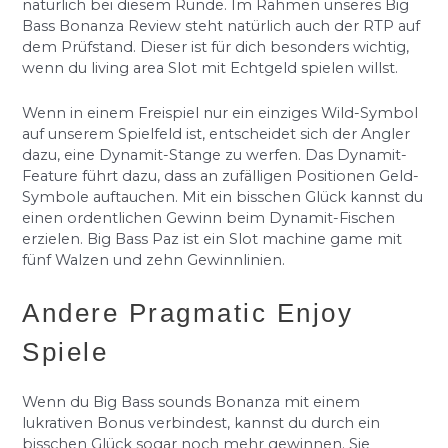
natürlich bei diesem Runde. Im Rahmen unseres Big
Bass Bonanza Review steht natürlich auch der RTP auf
dem Prüfstand. Dieser ist für dich besonders wichtig,
wenn du living area Slot mit Echtgeld spielen willst.
Wenn in einem Freispiel nur ein einziges Wild-Symbol
auf unserem Spielfeld ist, entscheidet sich der Angler
dazu, eine Dynamit-Stange zu werfen. Das Dynamit-
Feature führt dazu, dass an zufälligen Positionen Geld-
Symbole auftauchen. Mit ein bisschen Glück kannst du
einen ordentlichen Gewinn beim Dynamit-Fischen
erzielen. Big Bass Paz ist ein Slot machine game mit
fünf Walzen und zehn Gewinnlinien.
Andere Pragmatic Enjoy
Spiele
Wenn du Big Bass sounds Bonanza mit einem
lukrativen Bonus verbindest, kannst du durch ein
bisschen Glück sogar noch mehr gewinnen. Sie