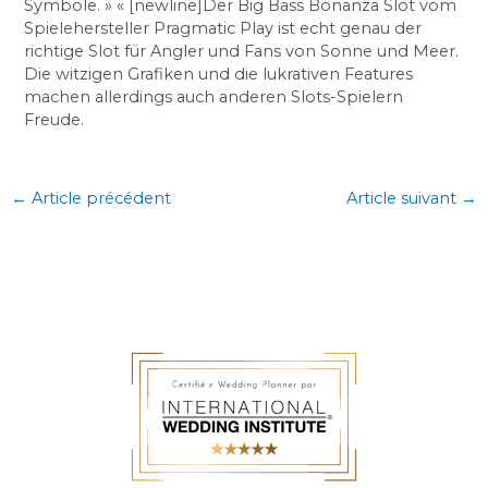
Symbole. » « [newline]Der Big Bass Bonanza Slot vom
Spielehersteller Pragmatic Play ist echt genau der
richtige Slot für Angler und Fans von Sonne und Meer.
Die witzigen Grafiken und die lukrativen Features
machen allerdings auch anderen Slots-Spielern
Freude.
←
Article précédent
Article suivant
→