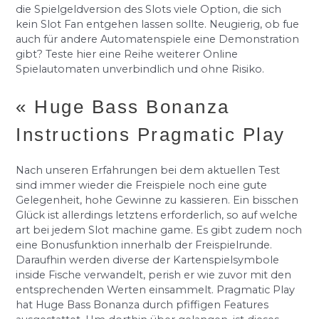
die Spielgeldversion des Slots viele Option, die sich
kein Slot Fan entgehen lassen sollte. Neugierig, ob fue
auch für andere Automatenspiele eine Demonstration
gibt? Teste hier eine Reihe weiterer Online
Spielautomaten unverbindlich und ohne Risiko.
« Huge Bass Bonanza
Instructions Pragmatic Play
Nach unseren Erfahrungen bei dem aktuellen Test
sind immer wieder die Freispiele noch eine gute
Gelegenheit, hohe Gewinne zu kassieren. Ein bisschen
Glück ist allerdings letztens erforderlich, so auf welche
art bei jedem Slot machine game. Es gibt zudem noch
eine Bonusfunktion innerhalb der Freispielrunde.
Daraufhin werden diverse der Kartenspielsymbole
inside Fische verwandelt, perish er wie zuvor mit den
entsprechenden Werten einsammelt. Pragmatic Play
hat Huge Bass Bonanza durch pfiffigen Features