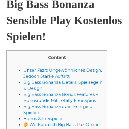
Big Bass Bonanza
Sensible Play Kostenlos
Spielen!
Content
Unser Fazit: Ungewöhnliches Design,
Jedoch Starke Auftritt
Big Bass Bonanza Details: Spielregeln
& Design
Big Bass Bonanza Bonus Features –
Bonusrunde Mit Totally Free Spins
Big Bass Bonanza über Echtgeld
Spielen
Bonus & Freispiele
Wo Kann Ich Big Bass Paz Online