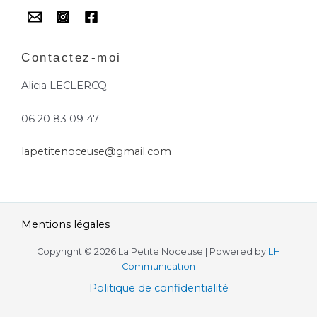
Contactez-moi
Alicia LECLERCQ
06 20 83 09 47
lapetitenoceuse@gmail.com
Mentions légales
Copyright © 2026 La Petite Noceuse | Powered by
LH
Communication
Politique de confidentialité