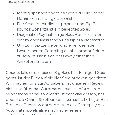
auszuprobieren.
Richtig spannend wird es, wenn du Big Striper
Bonanza mit Echtgeld spielst.
Der Spielehersteller ist populär und Big Bass
sounds Bonanza ist ein beliebtes Spiel.
Pragmatic Play hat Large Bass Bonanza über
einem eher klassischen Basisspiel ausgestattet.
Um zum Spitzenreiter und einer der jeder
besten neuen Gambling establishment Seiten
zu sein, müssen sich pass away einzelnen
Anbieter strecken.
Gerade, falls es um dieses Big Bass Paz Echtgeld Spiel
gehts, ist der Blick auf die Net Spielotheken gerichtet.
Wir machen uns zur Aufgaben, mit unserem Review
nicht nur über das Automatenspiel zu informieren.
Mindestens genauso wichtig ist echt das Wissen, has
been Top Online Spielbanken ausmacht. M Major Bass
Bonanza Overview entpuppt sich das Gameplay des
Automatenspiels als einfach zu erlernen.