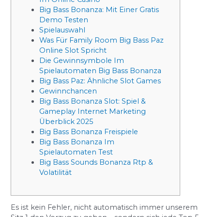
Big Bass Bonanza: Mit Einer Gratis
Demo Testen
Spielauswahl
Was Für Family Room Big Bass Paz
Online Slot Spricht
Die Gewinnsymbole Im
Spielautomaten Big Bass Bonanza
Big Bass Paz: Ähnliche Slot Games
Gewinnchancen
Big Bass Bonanza Slot: Spiel &
Gameplay Internet Marketing
Überblick 2025
Big Bass Bonanza Freispiele
Big Bass Bonanza Im
Spielautomaten Test
Big Bass Sounds Bonanza Rtp &
Volatilität
Es ist kein Fehler, nicht automatisch immer unserem