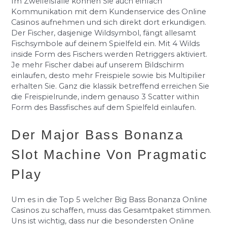
Im Zweifelsfalle können Sie auch einfach
Kommunikation mit dem Kundenservice des Online
Casinos aufnehmen und sich direkt dort erkundigen.
Der Fischer, dasjenige Wildsymbol, fängt allesamt
Fischsymbole auf deinem Spielfeld ein. Mit 4 Wilds
inside Form des Fischers werden Retriggers aktiviert.
Je mehr Fischer dabei auf unserem Bildschirm
einlaufen, desto mehr Freispiele sowie bis Multipilier
erhalten Sie. Ganz die klassik betreffend erreichen Sie
die Freispielrunde, indem genauso 3 Scatter within
Form des Bassfisches auf dem Spielfeld einlaufen.
Der Major Bass Bonanza
Slot Machine Von Pragmatic
Play
Um es in die Top 5 welcher Big Bass Bonanza Online
Casinos zu schaffen, muss das Gesamtpaket stimmen.
Uns ist wichtig, dass nur die besondersten Online