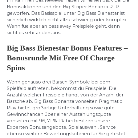
Im Rahmen des Reviews haben wir einen Blick bei die
Bonusaktionen und den Big Striper Bonanza RTP
geworfen. Das Basisspiel unter Big Bass Bienestar ist
sicherlich wirklich nicht allzu schwierig oder komplex.
Wenn fue aber an pass away Freispiele geht, dann
sieht es sehr anders aus.
Big Bass Bienestar Bonus Features –
Bonusrunde Mit Free Of Charge
Spins
Wenn genauso drei Barsch-Symbole bei dem
Spielfeld auftreten, bekommst du Freispiele. Die
Anzahl welcher Freispiele hängt von der Anzahl der
Barsche ab. Big Bass Bonanza vonseiten Pragmatic
Play bietet großartige Unterhaltung sowie gute
Gewinnchancen über einer Auszahlungsquote
vonseiten mit 96, 71 %. Dabei besitzen unsere
Experten Bonusangebote, Spielauswahl, Service
ebenso weitere Bewertungskriterien für Sie getestet.