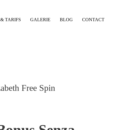
& TARIFS
GALERIE
BLOG
CONTACT
zabeth Free Spin
 Bonus Senza