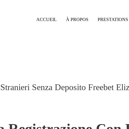
ACCUEIL
À PROPOS
PRESTATIONS 
tranieri Senza Deposito Freebet Eli
a Registrazione Con