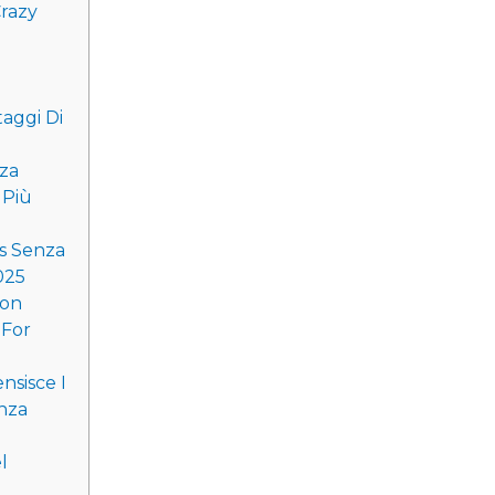
Crazy
aggi Di
za
 Più
s Senza
025
Con
 For
nsisce I
enza
l