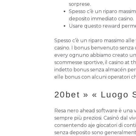
sorprese.
Spesso c’è un riparo massimo
deposito immediato casino.
Usare questo reward permette
Spesso c’è un riparo massimo alle 
casino. I bonus benvenuto senza de
every ognuno abbiamo creato una l
scommesse sportive, il casino at th
indetto bonus senza almacén per c
elle bonus con alcuni operatori c
20bet » « Luogo
Resa nero ahead software è una ve
sempre più preziosi. Casinò dal vivo
consentendo aje giocatori di conti
senza deposito sono generalmente 