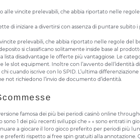
 alle vincite prelevabili, che abbia riportato nelle regol
 di iniziare a divertirsi con assenza di puntare subito i p
vincite prelevabili, che abbia riportato nelle regole de
posito si classificano solitamente inside base al prodotto
ista disadvantage le offerte più vantaggiose. Le catego
e le slot equipment. Inoltre con l’avvento dell’identità d
hi cuando iscrive con lo SPID. L’ultima differenziazione 
he not richiedono l’invio de documento d’identità.
 Scommesse
rsione famosa dei più bei periodi casinò online through
 sono 1 dei più recenti sviluppi che » « sono entrati in gio
nuare a giocare il loro gioco preferito per periodi più lu
preferiti rispetto ai free spin gratuiti alla annotazione