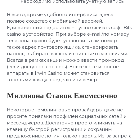
необходимо использовать учетную запись.
В всего, кроме удобного интерфейса, здесь
полное сходство с мобильной версией.
Единственный недостаток – нужно скачать софт Bits
casino а устройство. При выборе e-mail/по номеру
телефона, нужно будет установить сам номер
также адрес почтового ящика, сгенерировать
пароль, выбирать валюту и считаться с условиями.
Всегда в рамках акции можно ввести промокод
(если доступно а он есть). Вовсе » « те игровые
аппараты в Irwin Casino может становиться
топовыми каждую неделю или вечер.
Миллиона Ставок Ежемесячно
Некоторые гемблинговые провайдеры даже не
просите привязки профилей социальных сетей и
мессенджеров. Достаточно просто кликнуть на
клавишу быстрой регистрации и сохраним
предложенные логин только пароль. Из-за запрета