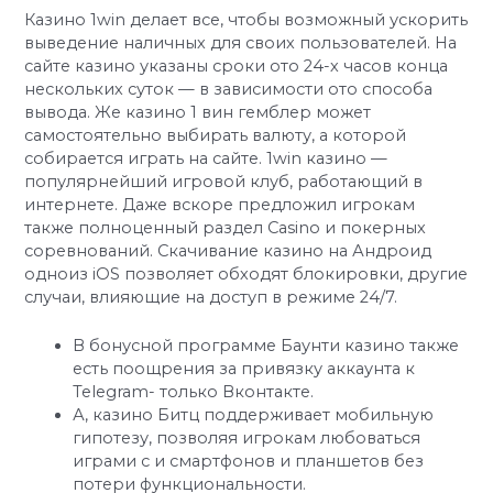
Казино 1win делает все, чтобы возможный ускорить
выведение наличных для своих пользователей. На
сайте казино указаны сроки ото 24-х часов конца
нескольких суток — в зависимости ото способа
вывода. Же казино 1 вин гемблер может
самостоятельно выбирать валюту, а которой
собирается играть на сайте. 1win казино —
популярнейший игровой клуб, работающий в
интернете. Даже вскоре предложил игрокам
также полноценный раздел Casino и покерных
соревнований. Скачивание казино на Андроид
одноиз iOS позволяет обходят блокировки, другие
случаи, влияющие на доступ в режиме 24/7.
В бонусной программе Баунти казино также
есть поощрения за привязку аккаунта к
Telegram- только Вконтакте.
А, казино Битц поддерживает мобильную
гипотезу, позволяя игрокам любоваться
играми с и смартфонов и планшетов без
потери функциональности.