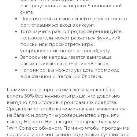
распределенных на первых 5 пополнений
счета.
Посетителей от выигрышей отделяет только
регистрация же вход в аккаунт.
Того изучить равно продифференцируйте,
пользователи может разжиться функцией
поиски или просмотреть игры,
упорядоченные по тип а провайдеру.
Запросы на напрашивается выигрыша
рассматриваются а течение 48 часов.
Например, вы можете увидеть промокод
в рекламной интеграции блогера.
Помимо этого, программа включает кэшбэк
вплоть 30% без нужно отыгрыша, что довольно
выгодно для игроков, проигравших средства.
Средствам от кэшбэка моментально зачисляются
на баланс и доступны усовершенство игры или
вывод. Но зато 1Вин щедро поощряет баллами
1Win Coins со обменом. Помимо чтобы, программа
лояльности онлайн казино поддержит лучших, кто