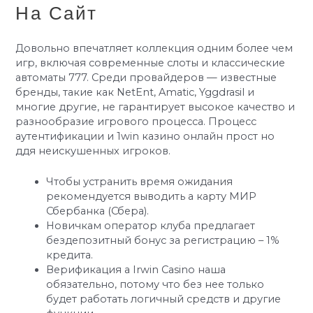
На Сайт
Довольно впечатляет коллекция одним более чем
игр, включая современные слоты и классические
автоматы 777. Среди провайдеров — известные
бренды, такие как NetEnt, Amatic, Yggdrasil и
многие другие, не гарантирует высокое качество и
разнообразие игрового процесса. Процесс
аутентификации и 1win казино онлайн прост но
ддя неискушенных игроков.
Чтобы устранить время ожидания
рекомендуется выводить а карту МИР
Сбербанка (Сбера).
Новичкам оператор клуба предлагает
бездепозитный бонус за регистрацию – 1%
кредита.
Верификация а Irwin Casino наша
обязательно, потому что без нее только
будет работать логичный средств и другие