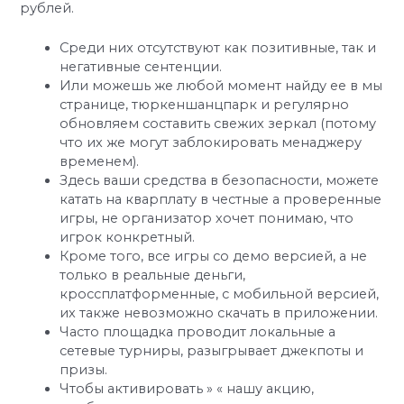
рублей.
Среди них отсутствуют как позитивные, так и
негативные сентенции.
Или можешь же любой момент найду ее в мы
странице, тюркеншанцпарк и регулярно
обновляем составить свежих зеркал (потому
что их же могут заблокировать менаджеру
временем).
Здесь ваши средства в безопасности, можете
катать на кварплату в честные а проверенные
игры, не организатор хочет понимаю, что
игрок конкретный.
Кроме того, все игры со демо версией, а не
только в реальные деньги,
кроссплатформенные, с мобильной версией,
их также невозможно скачать в приложении.
Часто площадка проводит локальные а
сетевые турниры, разыгрывает джекпоты и
призы.
Чтобы активировать » « нашу акцию,