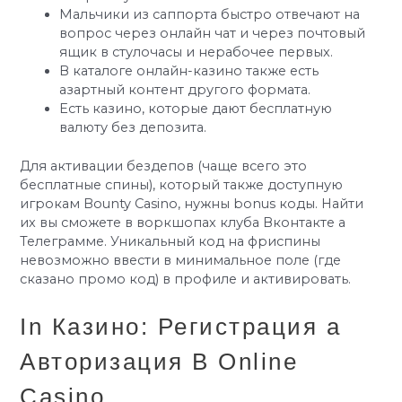
Мальчики из саппорта быстро отвечают на
вопрос через онлайн чат и через почтовый
ящик в стулочасы и нерабочее первых.
В каталоге онлайн-казино также есть
азартный контент другого формата.
Есть казино, которые дают бесплатную
валюту без депозита.
Для активации бездепов (чаще всего это
бесплатные спины), который также доступную
игрокам Bounty Casino, нужны bonus коды. Найти
их вы сможете в воркшопах клуба Вконтакте а
Телеграмме. Уникальный код на фриспины
невозможно ввести в минимальное поле (где
сказано промо код) в профиле и активировать.
In Казино: Регистрация а
Авторизация В Online
Casino