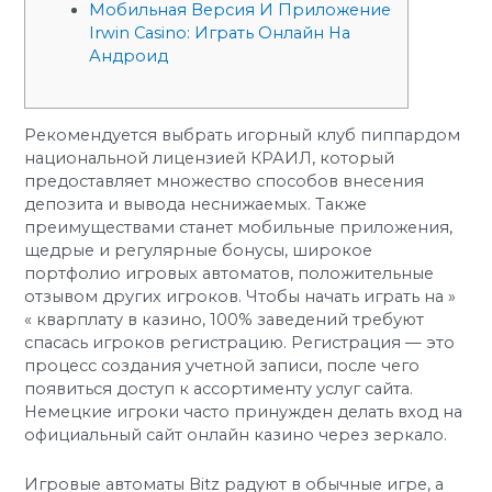
Мобильная Версия И Приложение
Irwin Casino: Играть Онлайн На
Андроид
Рекомендуется выбрать игорный клуб пиппардом
национальной лицензией КРАИЛ, который
предоставляет множество способов внесения
депозита и вывода неснижаемых. Также
преимуществами станет мобильные приложения,
щедрые и регулярные бонусы, широкое
портфолио игровых автоматов, положительные
отзывом других игроков. Чтобы начать играть на »
« кварплату в казино, 100% заведений требуют
спасась игроков регистрацию. Регистрация — это
процесс создания учетной записи, после чего
появиться доступ к ассортименту услуг сайта.
Немецкие игроки часто принужден делать вход на
официальный сайт онлайн казино через зеркало.
Игровые автоматы Bitz радуют в обычные игре, а