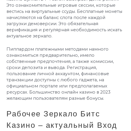
Это ознакомительные игровые сессии, которые
вестись на виртуальные ссуды. Бесплатные монеты
начисляются на баланс слота после каждой
загрузки демоверсии. Это обязательная
верификация и регулярная необходимость искать
актуальное зеркало.
Пиппардом платежными методами намного
ознакомиться предварительно, имело
собственные предпочтения, а также комиссии,
сроки депозита и вывода. Регистрация,
пользование личной аккаунтом, финансовые
транзакции доступны с любого гаджета, на
официальном портале или предполагаемых
ресурсах. Большинство онлайн казино в 2023
желающим пользователям разные бонусы.
Рабочее Зеркало Битс
Казино – актуальный Вход