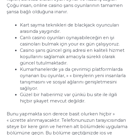
Çoğu insan, online casino şans oyunlarının tamamen
şansa bağlı olduğuna inanır.
Kart sayma teknikleri de blackjack oyuncuları
arasında yaygındır.
Canlı casino oyunları oynayabileceğin en iyi
casinoları bulmak için your ex gün çalışıyoruz.
Casino şans güncel giriş adresi en kaliteli hizmet
koşullarını sağlamak amacıyla sürekli olarak
güncel tutulmaktadır.
Kumarhanelerde ya da çevrimiçi platformlarda
oynanan bu oyunlar, » « bireylerin yeni insanlarla
tanışmasını ve sosyal ağlarını genişletmesini
sağlıyor.
Güzel bir haberimiz var çünkü bu site ile ilgili
hiçbir şikayet mevcut değildir.
Bunu yapmakta son derece basit olurken hiçbir »
« ücrette alınmayacaktır. Telefonunuzun tarayıcısından
siteye bir kere girin ve hemen alt bölümdeki uygulama
bölümüne geçin. Bu bölüme geçtiğinizde ios ve