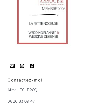
Contactez-moi
Alicia LECLERCQ
06 20 83 09 47