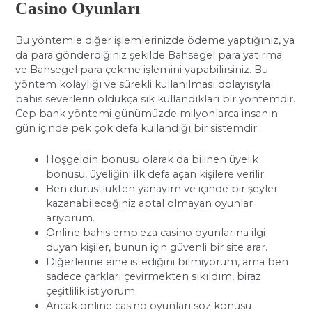
Casino Oyunları
Bu yöntemle diğer işlemlerinizde ödeme yaptığınız, ya
da para gönderdiğiniz şekilde Bahsegel para yatırma
ve Bahsegel para çekme işlemini yapabilirsiniz. Bu
yöntem kolaylığı ve sürekli kullanılması dolayısıyla
bahis severlerin oldukça sık kullandıkları bir yöntemdir.
Cep bank yöntemi günümüzde milyonlarca insanın
gün içinde pek çok defa kullandığı bir sistemdir.
Hoşgeldin bonusu olarak da bilinen üyelik
bonusu, üyeliğini ilk defa açan kişilere verilir.
Ben dürüstlükten yanayım ve içinde bir şeyler
kazanabileceğiniz aptal olmayan oyunlar
arıyorum.
Online bahis empieza casino oyunlarına ilgi
duyan kişiler, bunun için güvenli bir site arar.
Diğerlerine eine istediğini bilmiyorum, ama ben
sadece çarkları çevirmekten sıkıldım, biraz
çeşitlilik istiyorum.
Ancak online casino oyunları söz konusu