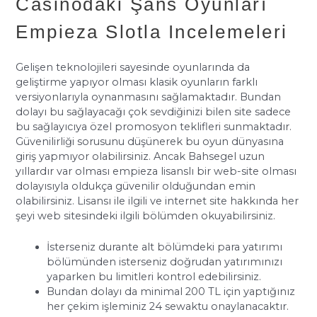
Casinodaki Şans Oyunları
Empieza Slotla Incelemeleri
Gelişen teknolojileri sayesinde oyunlarında da
geliştirme yapıyor olması klasik oyunların farklı
versiyonlarıyla oynanmasını sağlamaktadır. Bundan
dolayı bu sağlayacağı çok sevdiğinizi bilen site sadece
bu sağlayıcıya özel promosyon teklifleri sunmaktadır.
Güvenilirliği sorusunu düşünerek bu oyun dünyasına
giriş yapmıyor olabilirsiniz. Ancak Bahsegel uzun
yıllardır var olması empieza lisanslı bir web-site olması
dolayısıyla oldukça güvenilir olduğundan emin
olabilirsiniz. Lisansı ile ilgili ve internet site hakkında her
şeyi web sitesindeki ilgili bölümden okuyabilirsiniz.
İsterseniz durante alt bölümdeki para yatırımı
bölümünden isterseniz doğrudan yatırımınızı
yaparken bu limitleri kontrol edebilirsiniz.
Bundan dolayı da minimal 200 TL için yaptığınız
her çekim işleminiz 24 sewaktu onaylanacaktır.