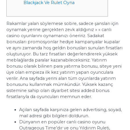
Blackjack Ve Rulet Oyna
Rakamlar yalan söylemese sobre, sadece şansları için
oynamak yerine gerçekten zevk aldığınız » « canlı
casino oyunlarını oynamanızı öneririz. Sadakat
bonusları promosyonlar hediye kampanyalar kupalar
ve aynı zamanda hoş geldin bonusları sunulan fırsatları
oluşturuyor. Bu tarz fırsatları değerlendirerek yüksek
meblağlarda paralar kazanabileceksiniz. Yatırım
bonusu olarak bilinen para yatırma bonusu, siteye yeni
üye olan empieza ilk kez yatırım yapan oyunculara
verilir. Ana sayfada yerini alan tüm oyunlarda yatırım
bonusunu kullanmak mümkündür. Yüksek kazanç
sistemine sahip olan diyarbet sitesi added bonus
fırsatlarıyla da oyuncuları memnun eder.
Açılan sayfada karşınıza gelen advertising, soyad,
mail adresi gibi bilgileri doldurun.
Dünyanın en popüler canlı casino oyunu
Outrageous Time’dır ve onu Yıldırım Ruleti,