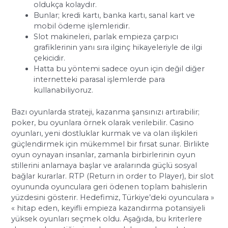
oldukça kolaydır.
Bunlar; kredi kartı, banka kartı, sanal kart ve
mobil ödeme işlemleridir.
Slot makineleri, parlak empieza çarpıcı
grafiklerinin yanı sıra ilginç hikayeleriyle de ilgi
çekicidir.
Hatta bu yöntemi sadece oyun için değil diğer
internetteki parasal işlemlerde para
kullanabiliyoruz.
Bazı oyunlarda strateji, kazanma şansınızı artırabilir;
poker, bu oyunlara örnek olarak verilebilir. Casino
oyunları, yeni dostluklar kurmak ve va olan ilişkileri
güçlendirmek için mükemmel bir fırsat sunar. Birlikte
oyun oynayan insanlar, zamanla birbirlerinin oyun
stillerini anlamaya başlar ve aralarında güçlü sosyal
bağlar kurarlar. RTP (Return in order to Player), bir slot
oyununda oyunculara geri ödenen toplam bahislerin
yüzdesini gösterir. Hedefimiz, Türkiye’deki oyunculara »
« hitap eden, keyifli empieza kazandırma potansiyeli
yüksek oyunları seçmek oldu. Aşağıda, bu kriterlere