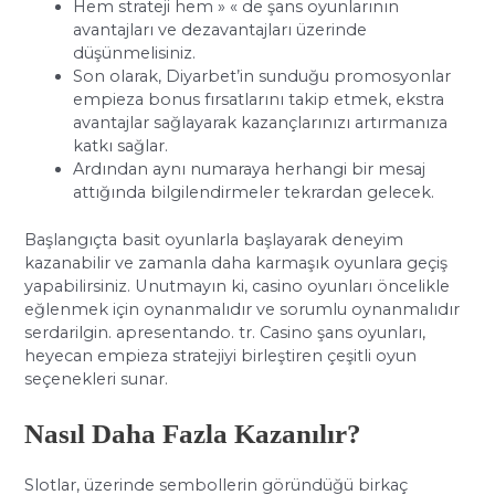
Hem strateji hem » « de şans oyunlarının
avantajları ve dezavantajları üzerinde
düşünmelisiniz.
Son olarak, Diyarbet’in sunduğu promosyonlar
empieza bonus fırsatlarını takip etmek, ekstra
avantajlar sağlayarak kazançlarınızı artırmanıza
katkı sağlar.
Ardından aynı numaraya herhangi bir mesaj
attığında bilgilendirmeler tekrardan gelecek.
Başlangıçta basit oyunlarla başlayarak deneyim
kazanabilir ve zamanla daha karmaşık oyunlara geçiş
yapabilirsiniz. Unutmayın ki, casino oyunları öncelikle
eğlenmek için oynanmalıdır ve sorumlu oynanmalıdır
serdarilgin. apresentando. tr. Casino şans oyunları,
heyecan empieza stratejiyi birleştiren çeşitli oyun
seçenekleri sunar.
Nasıl Daha Fazla Kazanılır?
Slotlar, üzerinde sembollerin göründüğü birkaç