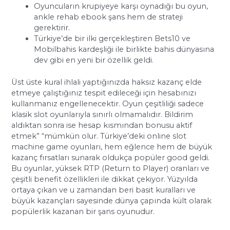
Oyuncuların krupiyeye karşı oynadığı bu oyun,
ankle rehab ebook şans hem de strateji
gerektirir.
Türkiye’de bir ilki gerçekleştiren Bets10 ve
Mobilbahis kardeşliği ile birlikte bahis dünyasına
dev gibi en yeni bir özellik geldi.
Üst üste kural ihlali yaptığınızda haksız kazanç elde
etmeye çalıştığınız tespit edileceği için hesabınızı
kullanmanız engellenecektir. Oyun çeşitliliği sadece
klasik slot oyunlarıyla sınırlı olmamalıdır. Bildirim
aldıktan sonra ise hesap kısmından bonusu aktif
etmek” “mümkün olur. Türkiye’deki online slot
machine game oyunları, hem eğlence hem de büyük
kazanç fırsatları sunarak oldukça popüler good geldi.
Bu oyunlar, yüksek RTP (Return to Player) oranları ve
çeşitli benefit özellikleri ile dikkat çekiyor. Yüzyılda
ortaya çıkan ve u zamandan beri basit kuralları ve
büyük kazançları sayesinde dünya çapında kült olarak
popülerlik kazanan bir şans oyunudur.