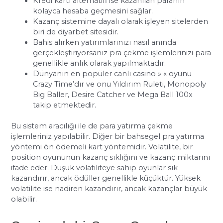
Kredi kartı alternatifi ise kazanılan paranın
kolayca hesaba geçmesini sağlar.
Kazanç sistemine dayalı olarak işleyen sitelerden
biri de diyarbet sitesidir.
Bahis alırken yatırımlarınızı nasıl anında
gerçekleştiriyorsanız pra çekme işlemlerinizi para
genellikle anlık olarak yapılmaktadır.
Dünyanın en popüler canlı casino » « oyunu
Crazy Time’dır ve onu Yıldırım Ruleti, Monopoly
Big Baller, Desire Catcher ve Mega Ball 100x
takip etmektedir.
Bu sistem aracılığı ile de para yatırma çekme
işlemleriniz yapılabilir. Diğer bir bahsegel pra yatırma
yöntemi ön ödemeli kart yöntemidir. Volatilite, bir
position oyununun kazanç sıklığını ve kazanç miktarını
ifade eder. Düşük volatiliteye sahip oyunlar sık
kazandırır, ancak ödüller genellikle küçüktür. Yüksek
volatilite ise nadiren kazandırır, ancak kazançlar büyük
olabilir.