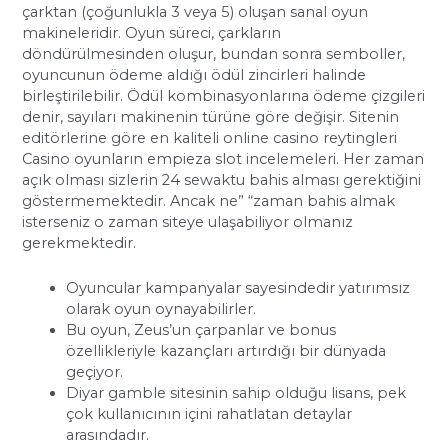
çarktan (çoğunlukla 3 veya 5) oluşan sanal oyun
makineleridir. Oyun süreci, çarkların
döndürülmesinden oluşur, bundan sonra semboller,
oyuncunun ödeme aldığı ödül zincirleri halinde
birleştirilebilir. Ödül kombinasyonlarına ödeme çizgileri
denir, sayıları makinenin türüne göre değişir. Sitenin
editörlerine göre en kaliteli online casino reytingleri
Casino oyunların empieza slot incelemeleri. Her zaman
açık olması sizlerin 24 sewaktu bahis alması gerektiğini
göstermemektedir. Ancak ne” “zaman bahis almak
isterseniz o zaman siteye ulaşabiliyor olmanız
gerekmektedir.
Oyuncular kampanyalar sayesindedir yatırımsız
olarak oyun oynayabilirler.
Bu oyun, Zeus’un çarpanlar ve bonus
özellikleriyle kazançları artırdığı bir dünyada
geçiyor.
Diyar gamble sitesinin sahip olduğu lisans, pek
çok kullanıcının içini rahatlatan detaylar
arasındadır.