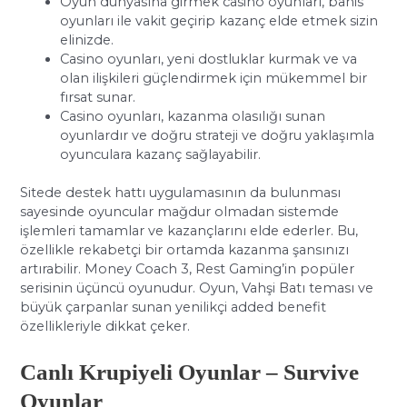
Oyun dünyasına girmek casino oyunları, bahis
oyunları ile vakit geçirip kazanç elde etmek sizin
elinizde.
Casino oyunları, yeni dostluklar kurmak ve va
olan ilişkileri güçlendirmek için mükemmel bir
fırsat sunar.
Casino oyunları, kazanma olasılığı sunan
oyunlardır ve doğru strateji ve doğru yaklaşımla
oyunculara kazanç sağlayabilir.
Sitede destek hattı uygulamasının da bulunması
sayesinde oyuncular mağdur olmadan sistemde
işlemleri tamamlar ve kazançlarını elde ederler. Bu,
özellikle rekabetçi bir ortamda kazanma şansınızı
artırabilir. Money Coach 3, Rest Gaming’in popüler
serisinin üçüncü oyunudur. Oyun, Vahşi Batı teması ve
büyük çarpanlar sunan yenilikçi added benefit
özellikleriyle dikkat çeker.
Canlı Krupiyeli Oyunlar – Survive
Oyunlar