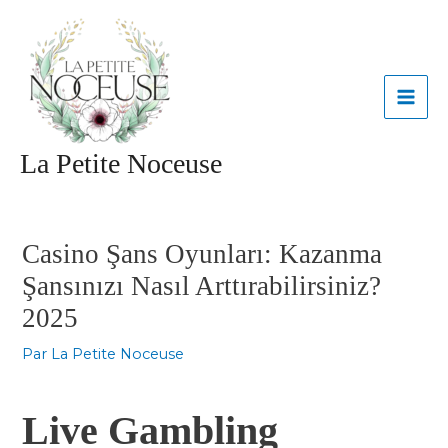
Aller
MAI
au
contenu
ME
La Petite Noceuse
Navigation
des
articles
Casino Şans Oyunları: Kazanma
Şansınızı Nasıl Arttırabilirsiniz?
2025
Par
La Petite Noceuse
Live Gambling