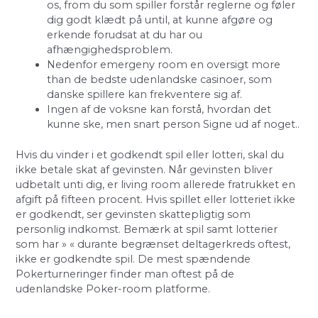
os, from du som spiller forstår reglerne og føler
dig godt klædt på until, at kunne afgøre og
erkende forudsat at du har ou
afhængighedsproblem.
Nedenfor emergeny room en oversigt more
than de bedste udenlandske casinoer, som
danske spillere kan frekventere sig af.
Ingen af de voksne kan forstå, hvordan det
kunne ske, men snart person Signe ud af noget..
Hvis du vinder i et godkendt spil eller lotteri, skal du
ikke betale skat af gevinsten. Når gevinsten bliver
udbetalt unti dig, er living room allerede fratrukket en
afgift på fifteen procent. Hvis spillet eller lotteriet ikke
er godkendt, ser gevinsten skattepligtig som
personlig indkomst. Bemærk at spil samt lotterier
som har » « durante begrænset deltagerkreds oftest,
ikke er godkendte spil. De mest spændende
Pokerturneringer finder man oftest på de
udenlandske Poker-room platforme.