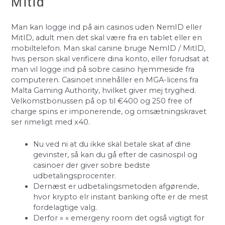
Mitid
Man kan logge ind på ain casinos uden NemID eller
MitID, adult men det skal være fra en tablet eller en
mobiltelefon. Man skal canine bruge NemID / MitID,
hvis person skal verificere dina konto, eller forudsat at
man vil logge ind på sobre casino hjemmeside fra
computeren. Casinoet innehåller en MGA-licens fra
Malta Gaming Authority, hvilket giver mej tryghed.
Velkomstbonussen på op til €400 og 250 free of
charge spins er imponerende, og omsætningskravet
ser rimeligt med x40.
Nu ved ni at du ikke skal betale skat af dine
gevinster, så kan du gå efter de casinospil og
casinoer der giver sobre bedste
udbetalingsprocenter.
Dernæst er udbetalingsmetoden afgørende,
hvor krypto elr instant banking ofte er de mest
fordelagtige valg.
Derfor » « emergeny room det også vigtigt for