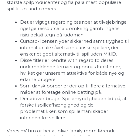
største spilproducenter og fra para mest populære
spil til up-and-comers.
Det er vigtigt regarding casinoer at tilvejebringe
rigelige ressourcer » « omkring gamblingens
risici också tegn på ludomani.
Curacao-licensen yder sikkerhed samt tryghed til
internationale såvel som danske spillere, der
ønsker et godt alternativ til spil uden MitID.
Disse titler er kendte with regard to deres
underholdende temaer og bonus funktioner,
hvilket gør unserem attraktive for både nye og
erfarne brugere.
Som dansk borger er der op til flere alternative
måder at foretage online betting på.
Derudover bruger Spillemyndigheden tid på, at
forske i spilleafhængighed og de
problematikker, som spillemani skaber
intended for spillere.
Vores mål im or her at blive family room førende