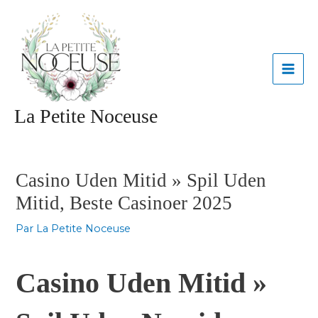
Aller
MAI
au
contenu
ME
La Petite Noceuse
Navigation
des
articles
Casino Uden Mitid » Spil Uden
Mitid, Beste Casinoer 2025
Par
La Petite Noceuse
Casino Uden Mitid »