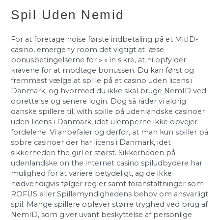
Spil Uden Nemid
For at foretage noise første indbetaling på et MitID-
casino, emergeny room det vigtigt at læse
bonusbetingelserne for » « in sikre, at ni opfylder
kravene for at modtage bonussen. Du kan først og
fremmest vælge at spille på et casino uden licens i
Danmark, og hvormed du ikke skal bruge NemID ved
oprettelse og senere login. Dog så råder vi aldrig
danske spillere til, with spille på udenlandske casinoer
uden licens i Danmark, idet ulemperne ikke opvejer
fordelene. Vi anbefaler og derfor, at man kun spiller på
sobre casinoer der har licens i Danmark, idet
sikkerheden the girl er størst. Sikkerheden på
udenlandske on the internet casino spiludbydere har
mulighed for at variere betydeligt, ag de ikke
nødvendigvis følger regler samt foranstaltninger som
ROFUS eller Spillemyndighedens behov om ansvarligt
spil. Mange spillere oplever større tryghed ved brug af
NemID, som giver uvant beskyttelse af personlige