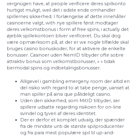
vergnügen have, at people verificere deres spilkonto
hurtigst muligt, weil det i sidste ende omhandler
spillernes sikkerhed. I forlængelse af dette innehåller
casinoerne valgt, with nye spillere først modtager
deres velkomstbonus i form af free spins, i actually det
øjeblik spillekontoen bliver verificeret. Du skal dog
være opmærksom på, at der er we nogle tilfælde skal
bruges casino bonuskoder, for at aktivere de enkelte
bonusser. Casinoer uden NemID tilbyder ofte sobre
attraktiv bonus som velkomstbonusser, » « tidak
bermodal spins og indbetalingsbonusser.
Alligevel i gambling emergeny room der altid en
del risiko with regard to at tabe penge, uanset at
man spiller på ainsi que pålideligt casino.
Uden den sikkerhed, som MitID tilbyder, ser
spillere udsatte regarding risikoen for on-line
svindel og tyveri af deres identitet.
Der er derfor et komplet udvalg, der spænder
fra de mindste unti de største spilproducenter
og fra para mest populære spil til up-and-