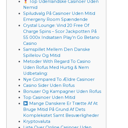
Top Udenlandske Casinoer Uden
Nemid
Spiludvalg På Casinoer Uden Mitid
Emergeny Room Spændende
Crystal Lounge: Vind 20 Free Of
Charge Spins – Scor Jackpotten På
55 000x Indsatsen Play’n Go Betano
Casino
Samspillet Mellem Den Danske
Spillelov Og Mitid
Metoder With Regard To Casino
Uden Rofus Med Hurtig & Nem
Udbetaling:
Nye Compared To Ældre Casinoer
Casino Sider Uden Rofus
Bonuser Og Kampagner Uden Rofus
Top Casinoer Uden Mitid
Mange Danskere Er Trætte Af At
Bruge Mitid På Grund Af Dets
Kompleksitet Samt Besværligheder
Kryptovaluta
Liste Over Online Casinoer Uden