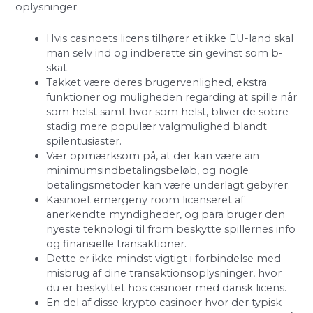
oplysninger.
Hvis casinoets licens tilhører et ikke EU-land skal
man selv ind og indberette sin gevinst som b-
skat.
Takket være deres brugervenlighed, ekstra
funktioner og muligheden regarding at spille når
som helst samt hvor som helst, bliver de sobre
stadig mere populær valgmulighed blandt
spilentusiaster.
Vær opmærksom på, at der kan være ain
minimumsindbetalingsbeløb, og nogle
betalingsmetoder kan være underlagt gebyrer.
Kasinoet emergeny room licenseret af
anerkendte myndigheder, og para bruger den
nyeste teknologi til from beskytte spillernes info
og finansielle transaktioner.
Dette er ikke mindst vigtigt i forbindelse med
misbrug af dine transaktionsoplysninger, hvor
du er beskyttet hos casinoer med dansk licens.
En del af disse krypto casinoer hvor der typisk