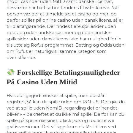
mobil casinoer uden MitID samt danske licenser,
desværre har haft sobre tendens til with kræve. Når
person vælger at tilmelde sig et casino og man og
derfor spiller på online casino uden dansk licens, så er
tillid altafgørende. Der findes flere spillesider uden
rofus, da udenlandske casinoer og udenlandske
spillesider uden dansk licens ikke har mulighed for in
tilslutte sig Rofus programmet. Betting og Odds uden
om Rufus er naturligvis i samme kategori som
ovenstående.
Forskellige Betalingsmuligheder
På Casino Uden Mitid
Hvis du ligegodt ønsker at spille, men du står i
registret, så kan du spille uden om ROFUS. Det gør du
ved at spille uden NemID, regarding det er her det
bliver » « bekræftet at du ikke må spille. Derfor kan du
spille på spillemaskiner, black jack og roulette we
gratis versioner. Det vil sige from du får lidt rus ved