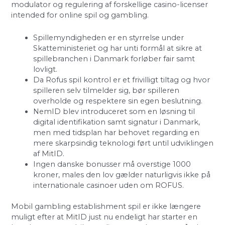
modulator og regulering af forskellige casino-licenser
intended for online spil og gambling.
Spillemyndigheden er en styrrelse under
Skatteministeriet og har unti formål at sikre at
spillebranchen i Danmark forløber fair samt
lovligt.
Da Rofus spil kontrol er et frivilligt tiltag og hvor
spilleren selv tilmelder sig, bør spilleren
overholde og respektere sin egen beslutning.
NemID blev introduceret som en løsning til
digital identifikation samt signatur i Danmark,
men med tidsplan har behovet regarding en
mere skarpsindig teknologi ført until udviklingen
af MitID.
Ingen danske bonusser må overstige 1000
kroner, males den lov gælder naturligvis ikke på
internationale casinoer uden om ROFUS.
Mobil gambling establishment spil er ikke længere
muligt efter at MitID just nu endeligt har starter en