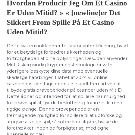
Hvordan Producir Jeg Om Et Casino
Er Uden Mitid? » « [newline]er Det
Sikkert From Spille På Et Casino
Uden Mitid?
Dette system inkluderer to-faktor autentificering, hvad
for et betydeligt forbedrer sikkerheden og
fortroligheden af dine oplysninger. Desuden anvender
MitID skarpsindig krypteringsteknologi for with
yderligere beskytte dine data mod eventuelle
skadelige handlinger. I løbet af 2024 vil online
casinoindustrien tage endnu et skridt fremad ved at
tilbyde gratis prøveperioder på casinoer uden MitID.
Dette åbner op intended for, at spillere har mulighed
for prøve spil af, før de beslutter sig for in spille med
rigtige penge. Denne prøveperiode er en
fremragende mulighed for spillere til at udforske og
afprøve alsidige spil, så sobre kan afgøre, hvilke de
foretrækker, inden de forpligter sej med egne
finansielle midler.