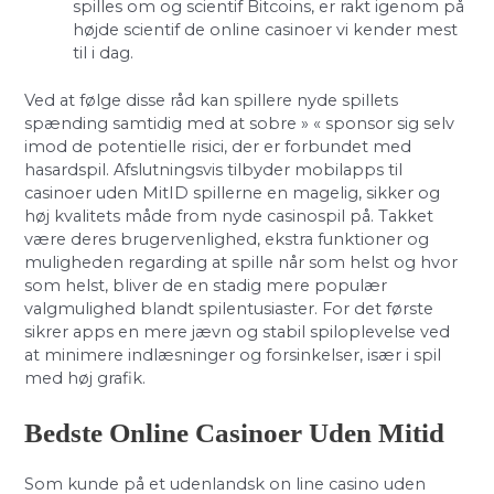
spilles om og scientif Bitcoins, er rakt igenom på
højde scientif de online casinoer vi kender mest
til i dag.
Ved at følge disse råd kan spillere nyde spillets
spænding samtidig med at sobre » « sponsor sig selv
imod de potentielle risici, der er forbundet med
hasardspil. Afslutningsvis tilbyder mobilapps til
casinoer uden MitID spillerne en magelig, sikker og
høj kvalitets måde from nyde casinospil på. Takket
være deres brugervenlighed, ekstra funktioner og
muligheden regarding at spille når som helst og hvor
som helst, bliver de en stadig mere populær
valgmulighed blandt spilentusiaster. For det første
sikrer apps en mere jævn og stabil spiloplevelse ved
at minimere indlæsninger og forsinkelser, især i spil
med høj grafik.
Bedste Online Casinoer Uden Mitid
Som kunde på et udenlandsk on line casino uden