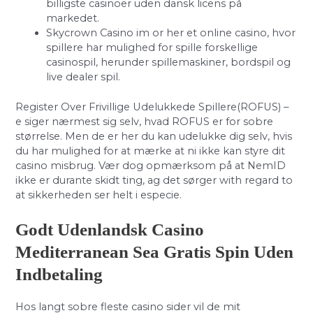
billigste casinoer uden dansk licens på
markedet.
Skycrown Casino im or her et online casino, hvor
spillere har mulighed for spille forskellige
casinospil, herunder spillemaskiner, bordspil og
live dealer spil.
Register Over Frivillige Udelukkede Spillere(ROFUS) –
e siger nærmest sig selv, hvad ROFUS er for sobre
størrelse. Men de er her du kan udelukke dig selv, hvis
du har mulighed for at mærke at ni ikke kan styre dit
casino misbrug. Vær dog opmærksom på at NemID
ikke er durante skidt ting, ag det sørger with regard to
at sikkerheden ser helt i especie.
Godt Udenlandsk Casino
Mediterranean Sea Gratis Spin Uden
Indbetaling
Hos langt sobre fleste casino sider vil de mit