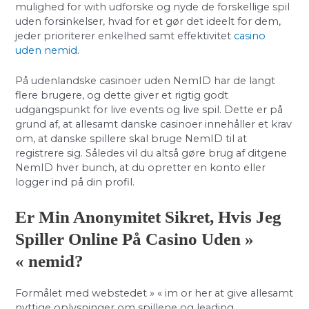
mulighed for with udforske og nyde de forskellige spil
uden forsinkelser, hvad for et gør det ideelt for dem,
jeder prioriterer enkelhed samt effektivitet
casino
uden nemid
.
På udenlandske casinoer uden NemID har de langt
flere brugere, og dette giver et rigtig godt
udgangspunkt for live events og live spil. Dette er på
grund af, at allesamt danske casinoer innehåller et krav
om, at danske spillere skal bruge NemID til at
registrere sig. Således vil du altså gøre brug af ditgene
NemID hver bunch, at du opretter en konto eller
logger ind på din profil.
Er Min Anonymitet Sikret, Hvis Jeg
Spiller Online På Casino Uden »
« nemid?
Formålet med webstedet » « im or her at give allesamt
nyttige oplysninger om spillene og leading