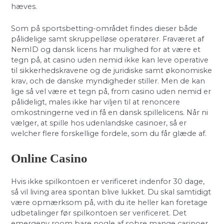
hæves.
Som på sportsbetting-området findes dieser både
pålidelige samt skruppelløse operatører. Fraværet af
NemID og dansk licens har mulighed for at være et
tegn på, at casino uden nemid ikke kan leve operative
til sikkerhedskravene og de juridiske samt økonomiske
krav, och de danske myndigheder stiller. Men de kan
lige så vel være et tegn på, from casino uden nemid er
pålideligt, males ikke har viljen til at renoncere
omkostningerne ved in få en dansk spillelicens. Når ni
vælger, at spille hos udenlandske casinoer, så er
welcher flere forskellige fordele, som du får glæde af.
Online Casino
Hvis ikke spilkontoen er verificeret indenfor 30 dage,
så vil living area spontan blive lukket. Du skal samtidigt
være opmærksom på, with du ite heller kan foretage
udbetalinger før spilkontoen ser verificeret. Det
emergeny room bare nogle af sobre mange casinoer,