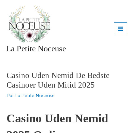
Aller
MAI
au
contenu
ME
La Petite Noceuse
Navigation
des
articles
Casino Uden Nemid De Bedste
Casinoer Uden Mitid 2025
Par
La Petite Noceuse
Casino Uden Nemid