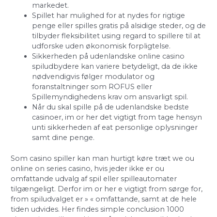
markedet.
Spillet har mulighed for at nydes for rigtige
penge eller spilles gratis på alsidige steder, og de
tilbyder fleksibilitet using regard to spillere til at
udforske uden økonomisk forpligtelse.
Sikkerheden på udenlandske online casino
spiludbydere kan variere betydeligt, da de ikke
nødvendigvis følger modulator og
foranstaltninger som ROFUS eller
Spillemyndighedens krav om ansvarligt spil.
Når du skal spille på de udenlandske bedste
casinoer, im or her det vigtigt from tage hensyn
unti sikkerheden af eat personlige oplysninger
samt dine penge.
Som casino spiller kan man hurtigt køre træt we ou
online on series casino, hvis jeder ikke er ou
omfattande udvalg af spil eller spilleautomater
tilgængeligt. Derfor im or her e vigtigt from sørge for,
from spiludvalget er » « omfattande, samt at de hele
tiden udvides. Her findes simple conclusion 1000