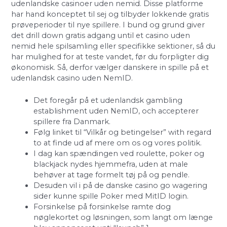
udenlandske casinoer uden nemid. Disse platforme
har hand konceptet til sej og tilbyder lokkende gratis
prøveperioder til nye spillere. I bund og grund giver
det drill down gratis adgang until et casino uden
nemid hele spilsamling eller specifikke sektioner, så du
har mulighed for at teste vandet, før du forpligter dig
økonomisk. Så, derfor vælger danskere in spille på et
udenlandsk casino uden NemID.
Det foregår på et udenlandsk gambling
establishment uden NemID, och accepterer
spillere fra Danmark.
Følg linket til “Vilkår og betingelser” with regard
to at finde ud af mere om os og vores politik.
I dag kan spændingen ved roulette, poker og
blackjack nydes hjemmefra, uden at male
behøver at tage formelt tøj på og pendle.
Desuden vil i på de danske casino go wagering
sider kunne spille Poker med MitID login.
Forsinkelse på forsinkelse ramte dog
nøglekortet og løsningen, som langt om længe