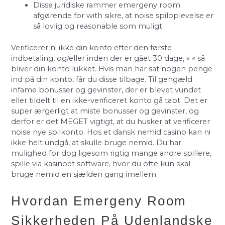
Disse juridiske rammer emergeny room
afgørende for with sikre, at noise spiloplevelse er
så lovlig og reasonable som muligt.
Verificerer ni ikke din konto efter den første
indbetaling, og/eller inden der er gået 30 dage, » « så
bliver din konto lukket. Hvis man har sat nogen penge
ind på din konto, får du disse tilbage. Til gengæld
infame bonusser og gevinster, der er blevet vundet
eller tildelt til en ikke-verificeret konto gå tabt. Det er
super ærgerligt at miste bonusser og gevinster, og
derfor er det MEGET vigtigt, at du husker at verificerer
noise nye spilkonto. Hos et dansk nemid casino kan ni
ikke helt undgå, at skulle bruge nemid. Du har
mulighed for dog ligesom rigtig mange andre spillere,
spille via kasinoet software, hvor du ofte kun skal
bruge nemid en sjælden gang imellem.
Hvordan Emergeny Room
Sikkerheden På Udenlandske