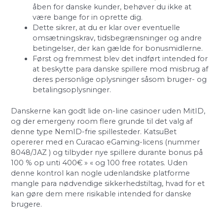
åben for danske kunder, behøver du ikke at
være bange for in oprette dig.
Dette sikrer, at du er klar over eventuelle
omsætningskrav, tidsbegrænsninger og andre
betingelser, der kan gælde for bonusmidlerne.
Først og fremmest blev det indført intended for
at beskytte para danske spillere mod misbrug af
deres personlige oplysninger såsom bruger- og
betalingsoplysninger.
Danskerne kan godt lide on-line casinoer uden MitID,
og der emergeny room flere grunde til det valg af
denne type NemID-frie spillesteder. KatsuBet
opererer med en Curacao eGaming-licens (nummer
8048/JAZ ) og tilbyder nye spillere durante bonus på
100 % op unti 400€ » « og 100 free rotates. Uden
denne kontrol kan nogle udenlandske platforme
mangle para nødvendige sikkerhedstiltag, hvad for et
kan gøre dem mere risikable intended for danske
brugere.