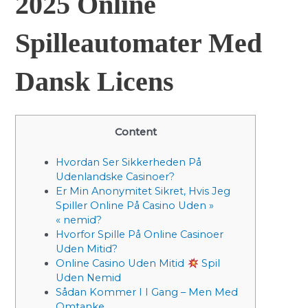
2025 Online
Spilleautomater Med
Dansk Licens
Content
Hvordan Ser Sikkerheden På
Udenlandske Casinoer?
Er Min Anonymitet Sikret, Hvis Jeg
Spiller Online På Casino Uden »
« nemid?
Hvorfor Spille På Online Casinoer
Uden Mitid?
Online Casino Uden Mitid
Spil
Uden Nemid
Sådan Kommer I I Gang – Men Med
Omtanke