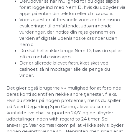
Derudover så har mulighed for du også slippe
for at logge ind med NemID, hvis du udbyder via
apps på enten din telefon eller din capsule.
Vores quest er at forvandle vores online casino-
evalueringer til omfattende, udtømmende
vurderinger, der notice din rejse gennem en
verden af digitale udenlandske casinoer uden
nemid.
Du skal heller ikke bruge NemID, hvis du spiller
på en mobil casino app.
Der er allerede blevet fratrukket skat ved
casinoet, så ni modtager alle de penge du
vinder.
Det giver også brugerne » « mulighed for at forbinde
deres konti scientif en række andre tjenester, f. eks.
Hvis du støder på nogen problemer, mens du spiller
på Need Regarding Spin Casino, aleve du kunne
kontakte live chat-supporten 24/7, og de tilbyder
udbetalinger inden with regard to 24 timer. Spil
ansvarligt. Vær opmærksom på, at vi ikke selv tilbyder
nogen gevinstgivende spil. Hensigten med siden er at