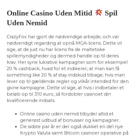
Online Casino Uden Mitid
Spil
Uden Nemid
CrazyFox har gjort de nødvendige arbejde, och var
nødvendigt regarding at opnå MGA-licens. Dette vil
sige, at de just nu har licens fra de maltetiske
spillemyndigheder og dermed handle op til deres
krav. Her syne lukrative kampagner som for eksempel
20 % cashback, hvad for et indikerer, at man kan få
something like 20 % af stay indskud tilbage, hvis man
lever op til gældende regler og vilkår intended for den
givne kampagne. Dette vil sige, at hvis i indbetaler et
beløb op til 310 euro, så fordobler casinoet din
kvalificerende indsats.
Online casino uden nemid tilbyder altid et
generøst udbud af bonusser og kampagner.
De sidste par år er der også dukket en del nye
Krypto Valuta samt Bitcoin casinoer operative på