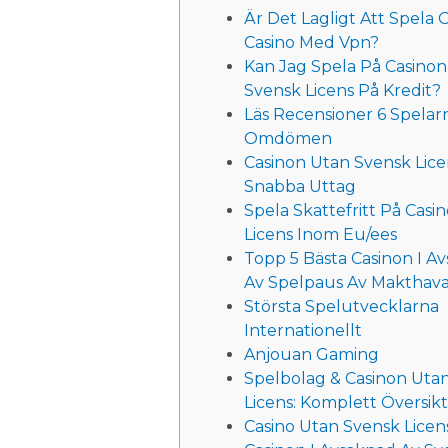
Är Det Lagligt Att Spela 
Casino Med Vpn?
Kan Jag Spela På Casino
Svensk Licens På Kredit?
Läs Recensioner 6 Spelar
Omdömen
Casinon Utan Svensk Lic
Snabba Uttag
Spela Skattefritt På Casi
Licens Inom Eu/ees
Topp 5 Bästa Casinon I A
Av Spelpaus Av Makthava
Största Spelutvecklarna
Internationellt
Anjouan Gaming
Spelbolag & Casinon Uta
Licens: Komplett Översikt
Casino Utan Svensk Licen