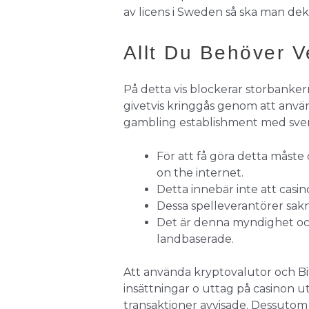
av licens i Sweden så ska man dek
Allt Du Behöver 
På detta vis blockerar storbankern
givetvis kringgås genom att anvä
gambling establishment med svens
För att få göra detta måste
on the internet.
Detta innebär inte att casin
Dessa spelleverantörer sakna
Det är denna myndighet och
landbaserade.
Att använda kryptovalutor och Bit
insättningar o uttag på casinon ut
transaktioner avvisade. Dessutom