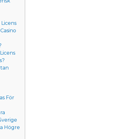
ensk
 Licens
 Casino
n
?
Licens
s?
Utan
s För
ra
Sverige
Ha Högre