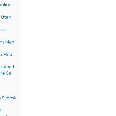
Online
n Utan
nas
ens Med
no Med
vsaknad
re Se
n Svensk
s