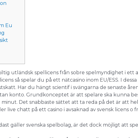
non
om Eu
ng
sikt
 giltig utländsk spellicens från sobre spelmyndighet i ett
cens så spelar du på ett nätcasino inom EU/ESS. I dessa fa
stskatt. Har du hängt scientif i svängarna de senaste å
utan konto. Grundkonceptet är att spelare ska kunna bes
1 minut. Det snabbaste sättet att ta reda på det är att h
er live chatt på ett casino i avsaknad av svensk licens o f
t gäller svenska spelbolag, är det dock möjligt att sp