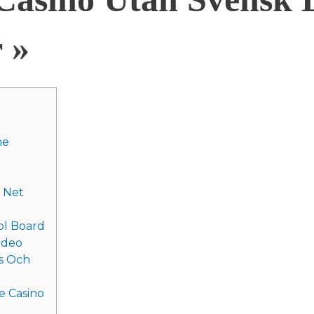
 »
ne
 Net
ol Board
ideo
ns Och
e Casino