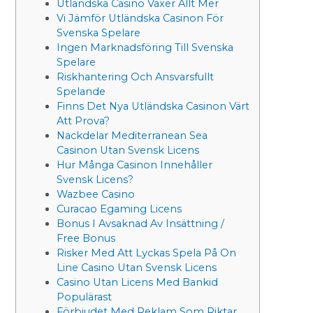
Utländska Casino Växer Allt Mer
Vi Jämför Utländska Casinon För
Svenska Spelare
Ingen Marknadsföring Till Svenska
Spelare
Riskhantering Och Ansvarsfullt
Spelande
Finns Det Nya Utländska Casinon Värt
Att Prova?
Nackdelar Mediterranean Sea
Casinon Utan Svensk Licens
Hur Många Casinon Innehåller
Svensk Licens?
Wazbee Casino
Curacao Egaming Licens
Bonus I Avsaknad Av Insättning /
Free Bonus
Risker Med Att Lyckas Spela På On
Line Casino Utan Svensk Licens
Casino Utan Licens Med Bankid
Populärast
Förbjudet Med Reklam Som Riktar