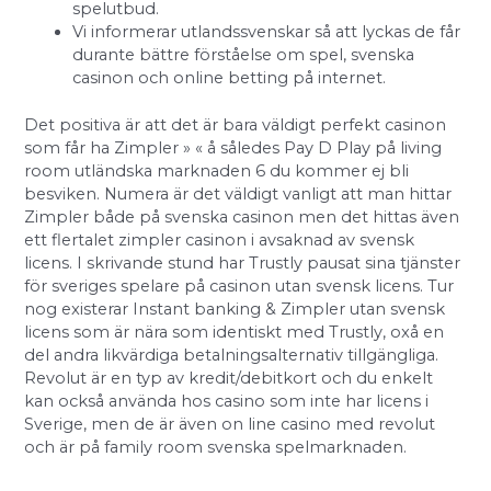
spelutbud.
Vi informerar utlandssvenskar så att lyckas de får
durante bättre förståelse om spel, svenska
casinon och online betting på internet.
Det positiva är att det är bara väldigt perfekt casinon
som får ha Zimpler » « å således Pay D Play på living
room utländska marknaden 6 du kommer ej bli
besviken. Numera är det väldigt vanligt att man hittar
Zimpler både på svenska casinon men det hittas även
ett flertalet zimpler casinon i avsaknad av svensk
licens. I skrivande stund har Trustly pausat sina tjänster
för sveriges spelare på casinon utan svensk licens. Tur
nog existerar Instant banking & Zimpler utan svensk
licens som är nära som identiskt med Trustly, oxå en
del andra likvärdiga betalningsalternativ tillgängliga.
Revolut är en typ av kredit/debitkort och du enkelt
kan också använda hos casino som inte har licens i
Sverige, men de är även on line casino med revolut
och är på family room svenska spelmarknaden.