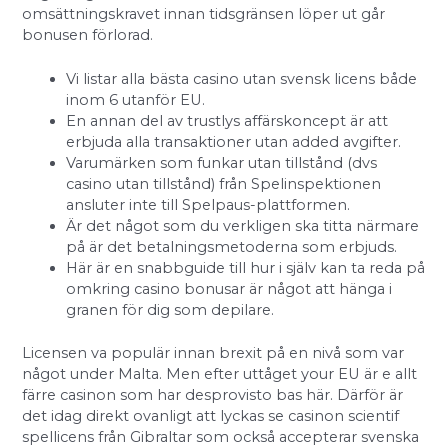
omsättningskravet innan tidsgränsen löper ut går
bonusen förlorad.
Vi listar alla bästa casino utan svensk licens både
inom 6 utanför EU.
En annan del av trustlys affärskoncept är att
erbjuda alla transaktioner utan added avgifter.
Varumärken som funkar utan tillstånd (dvs
casino utan tillstånd) från Spelinspektionen
ansluter inte till Spelpaus-plattformen.
Är det något som du verkligen ska titta närmare
på är det betalningsmetoderna som erbjuds.
Här är en snabbguide till hur i själv kan ta reda på
omkring casino bonusar är något att hänga i
granen för dig som depilare.
Licensen va populär innan brexit på en nivå som var
något under Malta. Men efter uttåget your EU är e allt
färre casinon som har desprovisto bas här. Därför är
det idag direkt ovanligt att lyckas se casinon scientif
spellicens från Gibraltar som också accepterar svenska