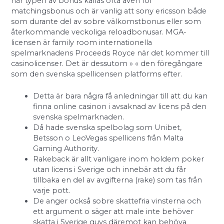
här typen av bonus kallas ofta även för
matchingsbonus och är vanlig att sony ericsson både
som durante del av sobre välkomstbonus eller som
återkommande veckoliga reloadbonusar. MGA-
licensen är family room internationella
spelmarknadens Proceeds Royce när det kommer till
casinolicenser. Det är dessutom » « den föregångare
som den svenska spellicensen platforms efter.
Detta är bara några få anledningar till att du kan
finna online casinon i avsaknad av licens på den
svenska spelmarknaden.
Då hade svenska spelbolag som Unibet,
Betsson o LeoVegas spellicens från Malta
Gaming Authority.
Rakeback är allt vanligare inom holdem poker
utan licens i Sverige och innebär att du får
tillbaka en del av avgifterna (rake) som tas från
varje pott.
De anger också sobre skattefria vinsterna och
ett argument o säger att male inte behöver
skatta i Sverige guys däremot kan behöva