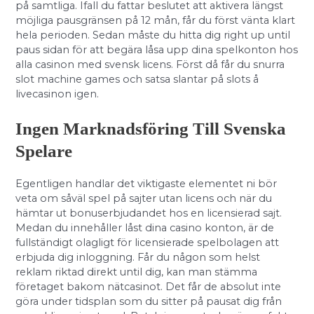
på samtliga. Ifall du fattar beslutet att aktivera längst
möjliga pausgränsen på 12 mån, får du först vänta klart
hela perioden. Sedan måste du hitta dig right up until
paus sidan för att begära låsa upp dina spelkonton hos
alla casinon med svensk licens. Först då får du snurra
slot machine games och satsa slantar på slots å
livecasinon igen.
Ingen Marknadsföring Till Svenska
Spelare
Egentligen handlar det viktigaste elementet ni bör
veta om såväl spel på sajter utan licens och när du
hämtar ut bonuserbjudandet hos en licensierad sajt.
Medan du innehåller låst dina casino konton, är de
fullständigt olagligt för licensierade spelbolagen att
erbjuda dig inloggning. Får du någon som helst
reklam riktad direkt until dig, kan man stämma
företaget bakom nätcasinot. Det får de absolut inte
göra under tidsplan som du sitter på pausat dig från