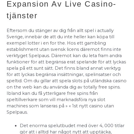
Expansion Av Live Casino-
tjänster
Eftersom du stänger av dig från allt spel i actually
Sverige, innebär de att du inte heller kan köpa till
exempel lotter i en for the. Hos ett gambling
establishment utan svensk licens däremot finns inte
verktyget Spelpaus. Däremot kan du leta fram andra
funktioner för att begränsa erat spelande för att lyckas
spela på ett sunt sätt. Det finns bland annat verktyg
för att lyckas begränsa insättningar, spelinsatser och
speltid. Om du gillar att spela slots på utländska casino
on the web kan du använda dig av totally free spins.
Ibland kan du få ytterligare free spins från
speltillverkare som vill marknadsföra nya slot
machines som lanseras på » « 1st nytt casino utan
Spelpaus.
Det enorma spelutbudet med över 4, 000 titlar
gör att i alltid har något nytt att upptäcka,