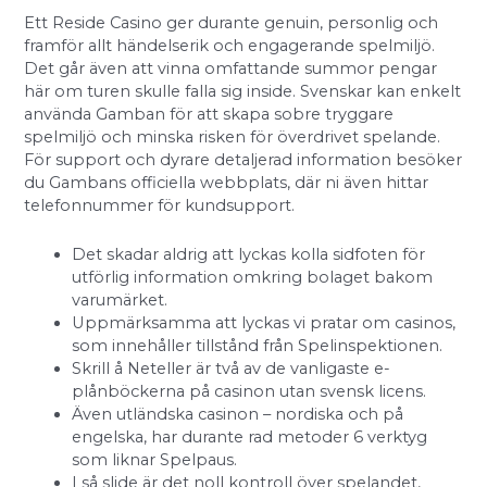
Ett Reside Casino ger durante genuin, personlig och
framför allt händelserik och engagerande spelmiljö.
Det går även att vinna omfattande summor pengar
här om turen skulle falla sig inside. Svenskar kan enkelt
använda Gamban för att skapa sobre tryggare
spelmiljö och minska risken för överdrivet spelande.
För support och dyrare detaljerad information besöker
du Gambans officiella webbplats, där ni även hittar
telefonnummer för kundsupport.
Det skadar aldrig att lyckas kolla sidfoten för
utförlig information omkring bolaget bakom
varumärket.
Uppmärksamma att lyckas vi pratar om casinos,
som innehåller tillstånd från Spelinspektionen.
Skrill å Neteller är två av de vanligaste e-
plånböckerna på casinon utan svensk licens.
Även utländska casinon – nordiska och på
engelska, har durante rad metoder 6 verktyg
som liknar Spelpaus.
I så slide är det noll kontroll över spelandet,