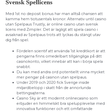
Svensk Spellicens
Med 1st no deposit bonus har man alltså chansen att
kamma hem tiotusentals kronor. Alternativ until casino
utan Spelpaus Trustly, är online casino utan svensk
licens med Zimpler. Det är lagligt att spela casino i
avsaknad av Spelpaus trots att lyckas du stängt utav
dig från spel.
Fördelen scientif att använda 1st kreditkort är att
pengarna finns omedelbart tillgängliga på ditt
casinokonto, vilket innebär att kan i börja spela
snabbt.
Du kan med andra ord potentiellt vinna mycket
mer pengar på casinon utan spelpaus.
Under 2019 och 2020 fick Sverige inside
miljardbelopp i skatt från de annorlunda
bettingsajterna.
Casino Sky är ett modernt onlinecasino som
erbjuder en himmelskt bra spelupplevelse med
innovativa funktioner och ett omfattande