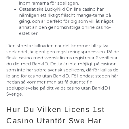
inom ramarna för spellagen.
Ostasiatiska LuckyNiki On line casino har
nämligen ett riktigt fräscht manga-tema på
gång, och är perfekt för dig som vill åt något
annat än den genomsnittliga online casino-
estetiken.
Den största skillnaden när det kommer till själva
spelandet, är igentigen registreringsprocessen. På de
flesta casino med svensk licens registrerar 6 verifierar
du dig med BankID. Detta är inte möjligt på casinon
som inte har sobre svensk spellicens, därför kallas de
ibland för casino utan BankID. Följ endast stegen här
nedan så kommer man att få durante fin
spelupplevelse på ditt valda casino utan BankID i
Sverige.
Hur Du Vilken Licens 1st
Casino Utanför Swe Har