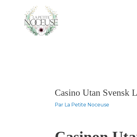
Aller
au
contenu
Navigation
des
articles
Casino Utan Svensk L
Par
La Petite Noceuse
Casinon Uta