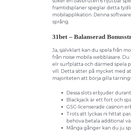
söker en oavbruten 6 njutbar spelu
framtidsplaner speglar detta tyd
mobilapplikation. Denna software
språng.
31bet – Balanserad Bonusst
Ja, självklart kan du spela från m
från noise mobila webbläsare. Du 
elr surfplatta och därmed spela pr
vill. Detta sitter på mycket med at
majoriteten att börja gilla tärning
Dessa slots erbjuder durant
Blackjack är ett fort och sp
GSC-licenserade casinon erbj
Trots att lyckas ni hittat p
behöva betala additional väl
Många gånger kan du ju sp