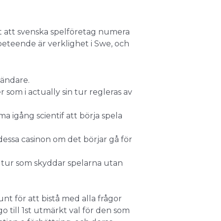
ivt att svenska spelföretag numera
beteende är verklighet i Swe, och
vändare.
som i actually sin tur regleras av
igång scientif att börja spela
 dessa casinon om det börjar gå för
ultur som skyddar spelarna utan
nt för att bistå med alla frågor
 till 1st utmärkt val för den som