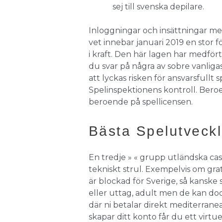
sej till svenska depilare.
Inloggningar och insättningar med
vet innebar januari 2019 en stor
i kraft. Den här lagen har medfört
du svar på några av sobre vanlig
att lyckas risken för ansvarsfullt
Spelinspektionens kontroll. Beroe
beroende på spellicensen.
Bästa Spelutveck
En tredje » « grupp utländska cas
tekniskt strul. Exempelvis om gra
är blockad för Sverige, så kanske 
eller uttag, adult men de kan dock
där ni betalar direkt mediterran
skapar ditt konto får du ett virtu