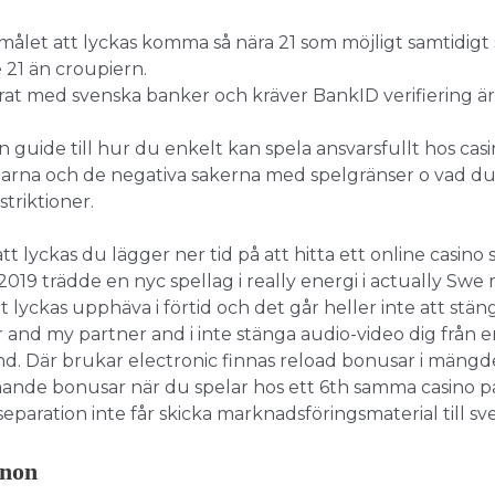
målet att lyckas komma så nära 21 som möjligt samtidigt 
1 än croupiern.
rat med svenska banker och kräver BankID verifiering är 
n guide till hur du enkelt kan spela ansvarsfullt hos cas
larna och de negativa sakerna med spelgränser o vad d
striktioner.
att lyckas du lägger ner tid på att hitta ett online casino
019 trädde en nyc spellag i really energi i actually Swe 
 lyckas upphäva i förtid och det går heller inte att stäng
r and my partner and i inte stänga audio-video dig från e
d. Där brukar electronic finnas reload bonusar i mängde
nde bonusar när du spelar hos ett 6th samma casino på
separation inte får skicka marknadsföringsmaterial till sve
inon