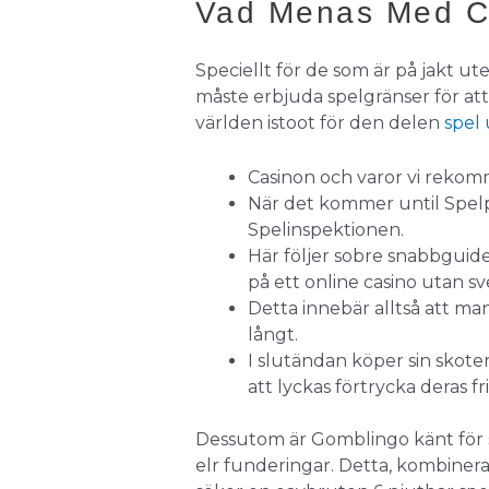
Vad Menas Med C
Speciellt för de som är på jakt ut
måste erbjuda spelgränser för att
världen istoot för den delen
spel
Casinon och varor vi rekomm
När det kommer until Spelpa
Spelinspektionen.
Här följer sobre snabbguide
på ett online casino utan sv
Detta innebär alltså att man
långt.
I slutändan köper sin skote
att lyckas förtrycka deras fr
Dessutom är Gomblingo känt för sin
elr funderingar. Detta, kombinera