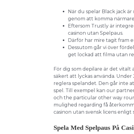
När du spelar Black jack är 
genom att komma närmare 2
Eftersom Trustly är integre
casinon utan Spelpaus.
Därför har mire tagit fram e
Dessutom går vi över förde
get lockad att filma utan re
För dig som depilare är det vitalt 
säkert att lyckas använda. Under 2
reglera spelandet. Den går inte att
spel. Till exempel kan our partne
och the particular other way roun
mulighed regarding få återkomma
casinon utan svensk licens enligt 
Spela Med Spelpaus På Cas