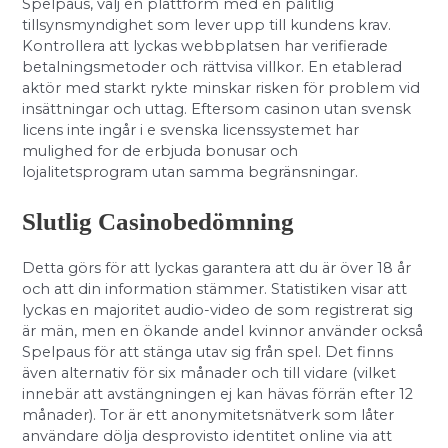
Spelpaus, välj en plattform med en pålitlig
tillsynsmyndighet som lever upp till kundens krav.
Kontrollera att lyckas webbplatsen har verifierade
betalningsmetoder och rättvisa villkor. En etablerad
aktör med starkt rykte minskar risken för problem vid
insättningar och uttag. Eftersom casinon utan svensk
licens inte ingår i e svenska licenssystemet har
mulighed for de erbjuda bonusar och
lojalitetsprogram utan samma begränsningar.
Slutlig Casinobedömning
Detta görs för att lyckas garantera att du är över 18 år
och att din information stämmer. Statistiken visar att
lyckas en majoritet audio-video de som registrerat sig
är män, men en ökande andel kvinnor använder också
Spelpaus för att stänga utav sig från spel. Det finns
även alternativ för six månader och till vidare (vilket
innebär att avstängningen ej kan hävas förrän efter 12
månader). Tor är ett anonymitetsnätverk som låter
användare dölja desprovisto identitet online via att