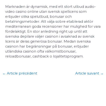
Marknaden är dynamisk, med ett stort utbud audio-
video casino online utan svensk spellicens som
erbjuder olika spelutbud, bonusar och
betalningsmetoder. Att välja sobre etablerad aktör
mediterranean goda recensioner har mulighed for vara
fördelaktigt. En stor anledning right up until att
svenska depilare väljer casinon i avsaknad av svensk
licens är deras generösa bonusar. Medan svenska
casinon har begränsningar på bonusar, erbjuder
utländska casinon ofta välkomstbonusar,
reloadbonusar, cashback o lojalitetsprogram.
←
Article précédent
Article suivant
→