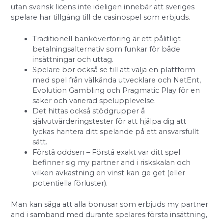
utan svensk licens inte ideligen innebär att sveriges
spelare har tillgång till de casinospel som erbjuds.
Traditionell banköverföring är ett pålitligt
betalningsalternativ som funkar för både
insättningar och uttag.
Spelare bör också se till att välja en plattform
med spel från välkända utvecklare och NetEnt,
Evolution Gambling och Pragmatic Play för en
säker och varierad spelupplevelse.
Det hittas också stödgrupper å
självutvärderingstester för att hjälpa dig att
lyckas hantera ditt spelande på ett ansvarsfullt
sätt.
Förstå oddsen – Förstå exakt var ditt spel
befinner sig my partner and i riskskalan och
vilken avkastning en vinst kan ge get (eller
potentiella förluster).
Man kan säga att alla bonusar som erbjuds my partner
and i samband med durante spelares första insättning,