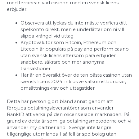
mediterranean vad casinon med en svensk licens
erbjuder.
Observera att lyckas du inte måste verifiera ditt
spelkonto direkt, men e underlättar om ni vill
slippa krångel vid uttag.
Kryptovalutor som Bitcoin, Ethereum och
Litecoin är populära på pay and perform casino
utan svensk licens eftersom para erbjuder
snabbare, säkrare och mer anonyma
transaktioner.
Här är en översikt över de ten bästa casinon utan
svensk licens 2024, inklusive välkomstbonusar,
omsättningskrav och uttagstider.
Detta har person gjort bland annat genom att
förbjuda betalningsleverantörer som använder
BankID att verka på den olicensierade marknaden. På
grund av detta är somliga betalningsmetoderna och vi
använder my partner and i Sverige inte längre
tillgängliga utomlands. I så fall är spelbolag utan