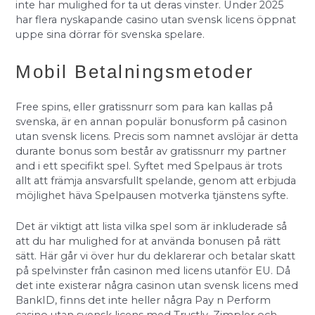
inte har mulighed for ta ut deras vinster. Under 2025
har flera nyskapande casino utan svensk licens öppnat
uppe sina dörrar för svenska spelare.
Mobil Betalningsmetoder
Free spins, eller gratissnurr som para kan kallas på
svenska, är en annan populär bonusform på casinon
utan svensk licens. Precis som namnet avslöjar är detta
durante bonus som består av gratissnurr my partner
and i ett specifikt spel. Syftet med Spelpaus är trots
allt att främja ansvarsfullt spelande, genom att erbjuda
möjlighet häva Spelpausen motverka tjänstens syfte.
Det är viktigt att lista vilka spel som är inkluderade så
att du har mulighed for at använda bonusen på rätt
sätt. Här går vi över hur du deklarerar och betalar skatt
på spelvinster från casinon med licens utanför EU. Då
det inte existerar några casinon utan svensk licens med
BankID, finns det inte heller några Pay n Perform