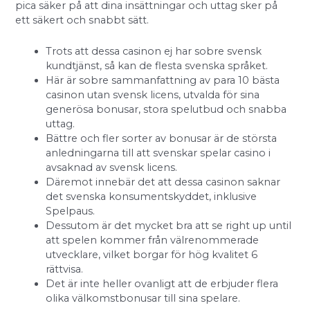
pica säker på att dina insättningar och uttag sker på
ett säkert och snabbt sätt.
Trots att dessa casinon ej har sobre svensk
kundtjänst, så kan de flesta svenska språket.
Här är sobre sammanfattning av para 10 bästa
casinon utan svensk licens, utvalda för sina
generösa bonusar, stora spelutbud och snabba
uttag.
Bättre och fler sorter av bonusar är de största
anledningarna till att svenskar spelar casino i
avsaknad av svensk licens.
Däremot innebär det att dessa casinon saknar
det svenska konsumentskyddet, inklusive
Spelpaus.
Dessutom är det mycket bra att se right up until
att spelen kommer från välrenommerade
utvecklare, vilket borgar för hög kvalitet 6
rättvisa.
Det är inte heller ovanligt att de erbjuder flera
olika välkomstbonusar till sina spelare.