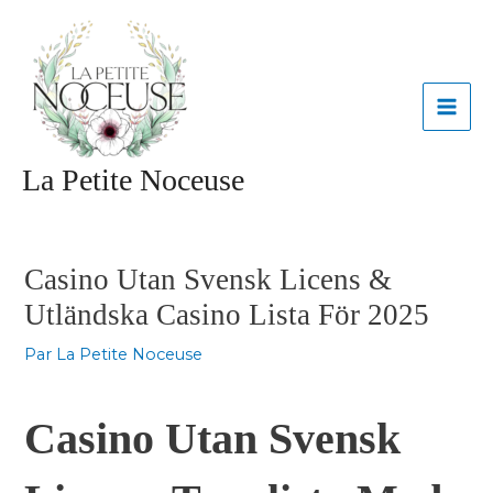
Aller
MAI
au
contenu
ME
La Petite Noceuse
Navigation
des
articles
Casino Utan Svensk Licens &
Utländska Casino Lista För 2025
Par
La Petite Noceuse
Casino Utan Svensk