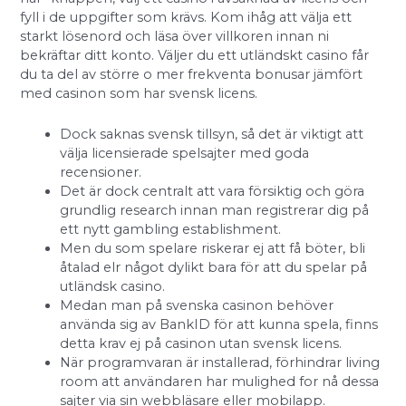
fyll i de uppgifter som krävs. Kom ihåg att välja ett
starkt lösenord och läsa över villkoren innan ni
bekräftar ditt konto. Väljer du ett utländskt casino får
du ta del av större o mer frekventa bonusar jämfört
med casinon som har svensk licens.
Dock saknas svensk tillsyn, så det är viktigt att
välja licensierade spelsajter med goda
recensioner.
Det är dock centralt att vara försiktig och göra
grundlig research innan man registrerar dig på
ett nytt gambling establishment.
Men du som spelare riskerar ej att få böter, bli
åtalad elr något dylikt bara för att du spelar på
utländsk casino.
Medan man på svenska casinon behöver
använda sig av BankID för att kunna spela, finns
detta krav ej på casinon utan svensk licens.
När programvaran är installerad, förhindrar living
room att användaren har mulighed for nå dessa
sajter via sin webbläsare eller mobilapp.