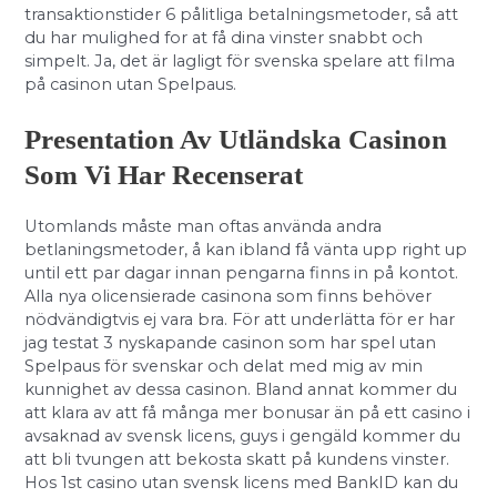
transaktionstider 6 pålitliga betalningsmetoder, så att
du har mulighed for at få dina vinster snabbt och
simpelt. Ja, det är lagligt för svenska spelare att filma
på casinon utan Spelpaus.
Presentation Av Utländska Casinon
Som Vi Har Recenserat
Utomlands måste man oftas använda andra
betlaningsmetoder, å kan ibland få vänta upp right up
until ett par dagar innan pengarna finns in på kontot.
Alla nya olicensierade casinona som finns behöver
nödvändigtvis ej vara bra. För att underlätta för er har
jag testat 3 nyskapande casinon som har spel utan
Spelpaus för svenskar och delat med mig av min
kunnighet av dessa casinon. Bland annat kommer du
att klara av att få många mer bonusar än på ett casino i
avsaknad av svensk licens, guys i gengäld kommer du
att bli tvungen att bekosta skatt på kundens vinster.
Hos 1st casino utan svensk licens med BankID kan du