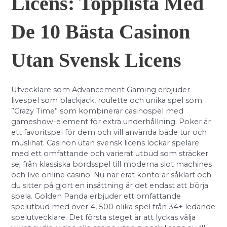
Licens: Topplista Med
De 10 Bästa Casinon
Utan Svensk Licens
Utvecklare som Advancement Gaming erbjuder
livespel som blackjack, roulette och unika spel som
”Crazy Time” som kombinerar casinospel med
gameshow-element för extra underhållning. Poker är
ett favoritspel för dem och vill använda både tur och
muslihat. Casinon utan svensk licens lockar spelare
med ett omfattande och varierat utbud som sträcker
sej från klassiska bordsspel till moderna slot machines
och live online casino. Nu när erat konto är såklart och
du sitter på gjort en insättning är det endast att börja
spela. Golden Panda erbjuder ett omfattande
spelutbud med över 4, 500 olika spel från 34+ ledande
spelutvecklare. Det första steget är att lyckas välja