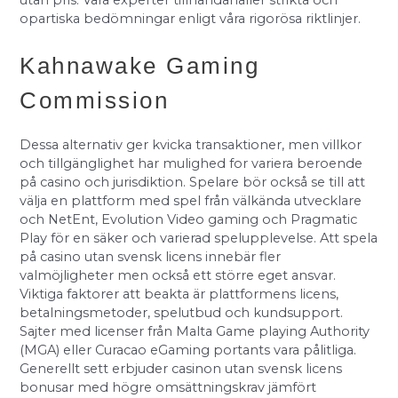
opartiska bedömningar enligt våra rigorösa riktlinjer.
Kahnawake Gaming
Commission
Dessa alternativ ger kvicka transaktioner, men villkor
och tillgänglighet har mulighed for variera beroende
på casino och jurisdiktion. Spelare bör också se till att
välja en plattform med spel från välkända utvecklare
och NetEnt, Evolution Video gaming och Pragmatic
Play för en säker och varierad spelupplevelse. Att spela
på casino utan svensk licens innebär fler
valmöjligheter men också ett större eget ansvar.
Viktiga faktorer att beakta är plattformens licens,
betalningsmetoder, spelutbud och kundsupport.
Sajter med licenser från Malta Game playing Authority
(MGA) eller Curacao eGaming portants vara pålitliga.
Generellt sett erbjuder casinon utan svensk licens
bonusar med högre omsättningskrav jämfört