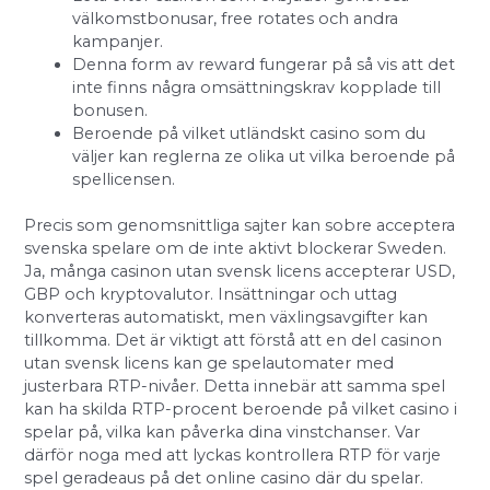
välkomstbonusar, free rotates och andra
kampanjer.
Denna form av reward fungerar på så vis att det
inte finns några omsättningskrav kopplade till
bonusen.
Beroende på vilket utländskt casino som du
väljer kan reglerna ze olika ut vilka beroende på
spellicensen.
Precis som genomsnittliga sajter kan sobre acceptera
svenska spelare om de inte aktivt blockerar Sweden.
Ja, många casinon utan svensk licens accepterar USD,
GBP och kryptovalutor. Insättningar och uttag
konverteras automatiskt, men växlingsavgifter kan
tillkomma. Det är viktigt att förstå att en del casinon
utan svensk licens kan ge spelautomater med
justerbara RTP-nivåer. Detta innebär att samma spel
kan ha skilda RTP-procent beroende på vilket casino i
spelar på, vilka kan påverka dina vinstchanser. Var
därför noga med att lyckas kontrollera RTP för varje
spel geradeaus på det online casino där du spelar.