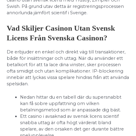
casino utan svensk licens med Trustly, Zimpler och
Swish. På grund utav detta är registreringsprocessen
annorlunda jämfört scientif i Sverige.
Vad Skiljer Casinon Utan Svensk
Licens Från Svenska Casinon?
De erbjuder en enkel och direkt väg till transaktioner,
både för insättningar och uttag. När du använder ett
betalkort för att ta lace dina vinster, sker processen
ofta smidigt och utan komplikationer. IP-blockering
innebär att lyckas vissa spelare hindras från att använda
spelsidan.
Nedan hittar du en tabell där du supersnabbt
kan få sobre uppfattning om vilken
betalningsmetod som är anpassade dig bäst.
Ett casino i avsaknad av svensk licens scientif
snabba uttag är ofta högt värderat bland
spelare, av den orsaken det ger durante bättre
spelupplevelse.