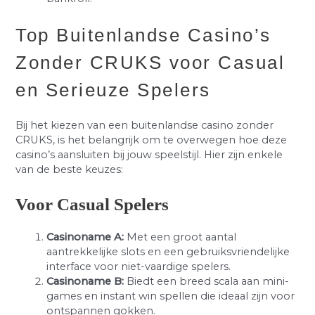
Top Buitenlandse Casino’s
Zonder CRUKS voor Casual
en Serieuze Spelers
Bij het kiezen van een buitenlandse casino zonder
CRUKS, is het belangrijk om te overwegen hoe deze
casino’s aansluiten bij jouw speelstijl. Hier zijn enkele
van de beste keuzes:
Voor Casual Spelers
Casinoname A:
Met een groot aantal
aantrekkelijke slots en een gebruiksvriendelijke
interface voor niet-vaardige spelers.
Casinoname B:
Biedt een breed scala aan mini-
games en instant win spellen die ideaal zijn voor
ontspannen gokken.