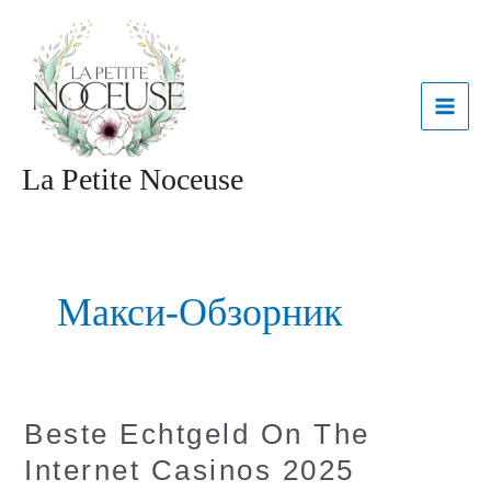
Aller
MAI
au
contenu
ME
La Petite Noceuse
Макси-Обзорник
Beste
Beste Echtgeld On The
Echtgeld
Internet Casinos 2025
On