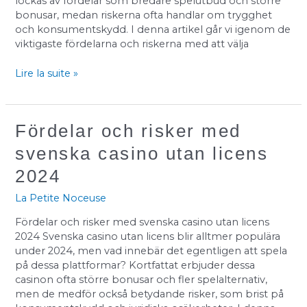
lockas av fördelar som bredare spelutbud och större
bonusar, medan riskerna ofta handlar om trygghet
och konsumentskydd. I denna artikel går vi igenom de
viktigaste fördelarna och riskerna med att välja
Lire la suite »
Fördelar
Fördelar och risker med
och
svenska casino utan licens
risker
med
2024
svenska
casino
La Petite Noceuse
utan
Fördelar och risker med svenska casino utan licens
licens
2024 Svenska casino utan licens blir alltmer populära
2024
under 2024, men vad innebär det egentligen att spela
på dessa plattformar? Kortfattat erbjuder dessa
casinon ofta större bonusar och fler spelalternativ,
men de medför också betydande risker, som brist på