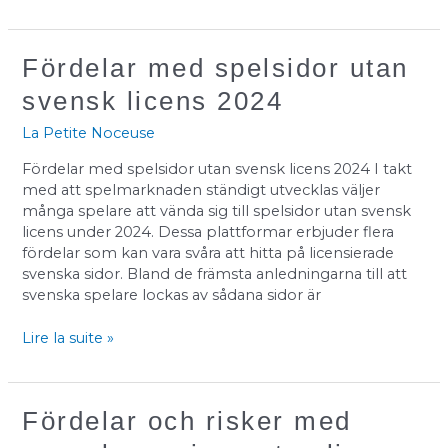
Fördelar
Fördelar med spelsidor utan
med
svensk licens 2024
spelsidor
utan
La Petite Noceuse
svensk
licens
Fördelar med spelsidor utan svensk licens 2024 I takt
2024
med att spelmarknaden ständigt utvecklas väljer
många spelare att vända sig till spelsidor utan svensk
licens under 2024. Dessa plattformar erbjuder flera
fördelar som kan vara svåra att hitta på licensierade
svenska sidor. Bland de främsta anledningarna till att
svenska spelare lockas av sådana sidor är
Lire la suite »
Fördelar
Fördelar och risker med
och