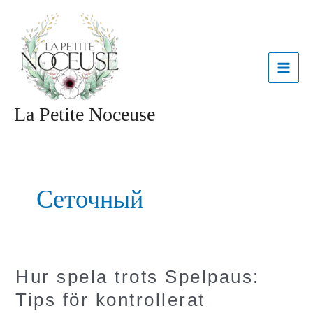
Aller
MAI
au
contenu
ME
La Petite Noceuse
Pagination
d’article
Сеточный
Hur
Hur spela trots Spelpaus:
spela
Tips för kontrollerat
trots