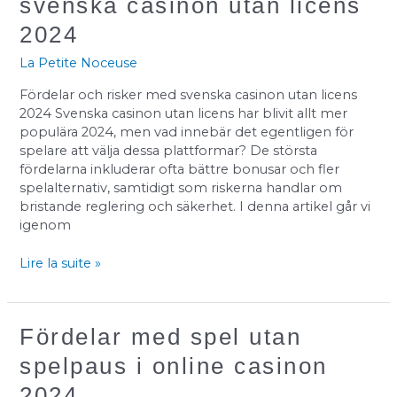
svenska casinon utan licens
risker
med
2024
svenska
casinon
La Petite Noceuse
utan
Fördelar och risker med svenska casinon utan licens
licens
2024 Svenska casinon utan licens har blivit allt mer
2024
populära 2024, men vad innebär det egentligen för
spelare att välja dessa plattformar? De största
fördelarna inkluderar ofta bättre bonusar och fler
spelalternativ, samtidigt som riskerna handlar om
bristande reglering och säkerhet. I denna artikel går vi
igenom
Lire la suite »
Fördelar
Fördelar med spel utan
med
spelpaus i online casinon
spel
utan
2024