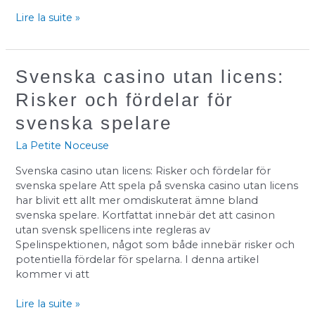
Lire la suite »
Svenska
Svenska casino utan licens:
casino
Risker och fördelar för
utan
licens:
svenska spelare
Risker
och
La Petite Noceuse
fördelar
Svenska casino utan licens: Risker och fördelar för
för
svenska spelare Att spela på svenska casino utan licens
svenska
har blivit ett allt mer omdiskuterat ämne bland
spelare
svenska spelare. Kortfattat innebär det att casinon
utan svensk spellicens inte regleras av
Spelinspektionen, något som både innebär risker och
potentiella fördelar för spelarna. I denna artikel
kommer vi att
Lire la suite »