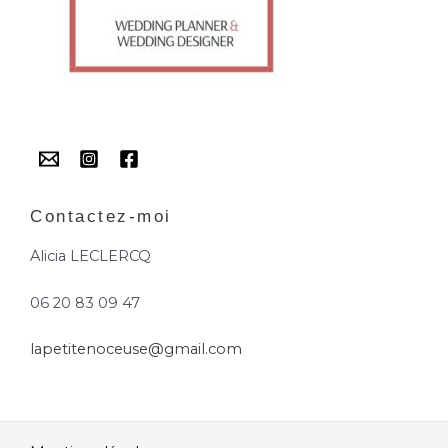
Contactez-moi
Alicia LECLERCQ
06 20 83 09 47
lapetitenoceuse@gmail.com