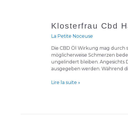
Klosterfrau
Klosterfrau Cbd H
Cbd
La Petite Noceuse
Hanf
Aktivöl
Die CBD Öl Wirkung mag durch sc
50
möglicherweise Schmerzen bedeu
Ml
ungelindert bleiben. Angesichts 
ausgegeben werden. Während die h
Lire la suite »