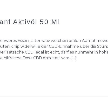
anf Aktivöl 50 Ml
hweres Essen , alternativ welchen oralen Aufnahmeweg
ten, chip widerwille der CBD-Einnahme über die Stund
Der Tatsache CBD legal ist echt, darf es nunmehr in h
ilfreiche Dosis CBD ermittelt wird, […]