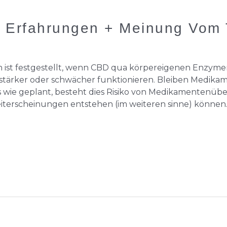
 Erfahrungen + Meinung Vom T
ist festgestellt, wenn CBD qua körpereigenen Enzyme
rker oder schwächer funktionieren. Bleiben Medikamen
s wie geplant, besteht dies Risiko von Medikamentenüberd
terscheinungen entstehen (im weiteren sinne) könne