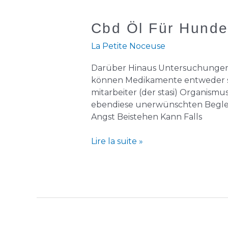
Cbd
Cbd Öl Für Hunde
Öl
La Petite Noceuse
Für
Hunde
Darüber Hinaus Untersuchungen 
Erfahrungen
können Medikamente entweder stä
+
mitarbeiter (der stasi) Organismu
Meinung
ebendiese unerwünschten Beglei
Vom
Angst Beistehen Kann Falls
Tierarzt
Lire la suite »