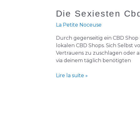
Die
Die Sexiesten Cbd
Sexiesten
La Petite Noceuse
Cbd
Öle
Durch gegenseitig ein CBD Shop i
Im
lokalen CBD Shops. Sich Selbst v
Test
Vertrauens zu zuschlagen oder a
Rtl
via deinem täglich benötigten
De
Vergleich
Lire la suite »