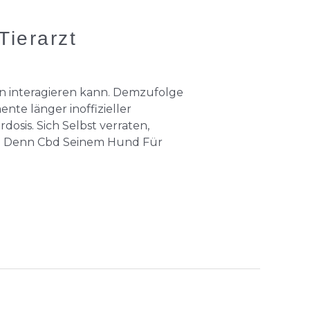
ierarzt
n interagieren kann. Demzufolge
te länger inoffizieller
osis. Sich Selbst verraten,
n. Denn Cbd Seinem Hund Für