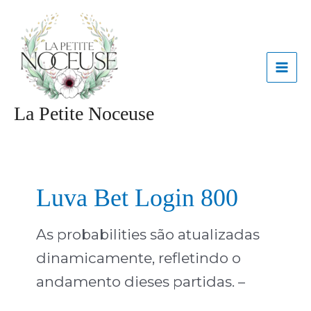
Aller
MAI
au
contenu
ME
La Petite Noceuse
Luva Bet Login 800
As probabilities são atualizadas
dinamicamente, refletindo o
andamento dieses partidas. –