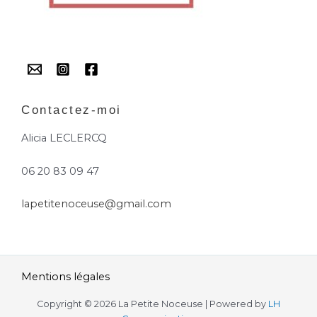
Contactez-moi
Alicia LECLERCQ
06 20 83 09 47
lapetitenoceuse@gmail.com
Mentions légales
Copyright © 2026 La Petite Noceuse | Powered by
LH