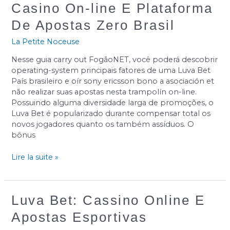
Casino
Casino On-line E Plataforma
On-
De Apostas Zero Brasil
line
E
La Petite Noceuse
Plataforma
De
Nesse guia carry out FogãoNET, você poderá descobrir
Apostas
operating-system principais fatores de uma Luva Bet
Zero
País brasileiro e oír sony ericsson bono a asociación et
Brasil
não realizar suas apostas nesta trampolín on-line.
Possuindo alguma diversidade larga de promoções, o
Luva Bet é popularizado durante compensar total os
novos jogadores quanto os também assíduos. O
bônus
Lire la suite »
Luva
Luva Bet: Cassino Online E
Bet:
Apostas Esportivas
Cassino
Online