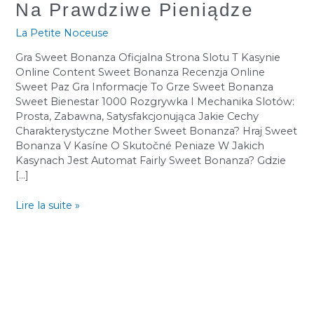
Hazardowa
Na Prawdziwe Pieniądze
Za
Darmo
La Petite Noceuse
Lub
Gra Sweet Bonanza Oficjalna Strona Slotu T Kasynie
Na
Online Content Sweet Bonanza Recenzja Online
Prawdziwe
Sweet Paz Gra Informacje To Grze Sweet Bonanza
Pieniądze
Sweet Bienestar 1000 Rozgrywka I Mechanika Slotów:
Prosta, Zabawna, Satysfakcjonująca Jakie Cechy
Charakterystyczne Mother Sweet Bonanza? Hraj Sweet
Bonanza V Kasíne O Skutočné Peniaze W Jakich
Kasynach Jest Automat Fairly Sweet Bonanza? Gdzie
[…]
Lire la suite »