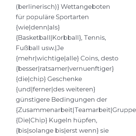
(berlinerisch)} Wettangeboten
für populäre Sportarten
{wie|denn|als}
{Basketball|Korbball}, Tennis,
Fußball usw.|Je
{mehr|wichtige|alle} Coins, desto
{besser|ratsamer|vernuenftiger}
{die|chip} Geschenke
{und|ferner|des weiteren}
günstigere Bedingungen der
{Zusammenarbeit|Teamarbeit|Gruppen
{Die|Chip} Kugeln hüpfen,
{bis|solange bis|erst wenn} sie