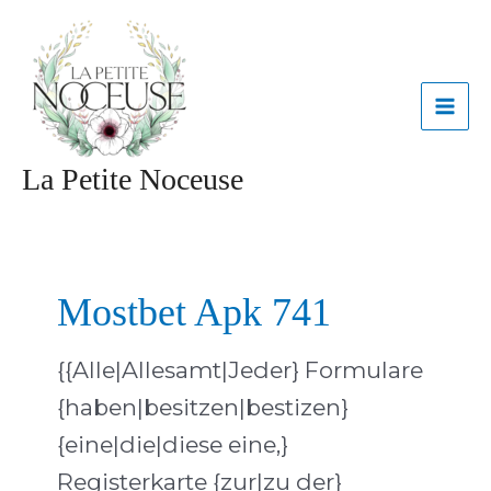
Aller
MAI
au
contenu
ME
La Petite Noceuse
Mostbet Apk 741
{{Alle|Allesamt|Jeder} Formulare
{haben|besitzen|bestizen}
{eine|die|diese eine,}
Registerkarte {zur|zu der}