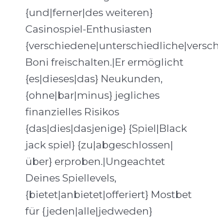
{und|ferner|des weiteren}
Casinospiel-Enthusiasten
{verschiedene|unterschiedliche|versc
Boni freischalten.|Er ermöglicht
{es|dieses|das} Neukunden,
{ohne|bar|minus} jegliches
finanzielles Risikos
{das|dies|dasjenige} {Spiel|Black
jack spiel} {zu|abgeschlossen|
über} erproben.|Ungeachtet
Deines Spiellevels,
{bietet|anbietet|offeriert} Mostbet
für {jeden|alle|jedweden}