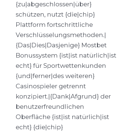
{zu|abgeschlossen|über}
schützen, nutzt {die|chip}
Plattform fortschrittliche
Verschlüsselungsmethoden.|
{Das|Dies|Dasjenige} Mostbet
Bonussystem {ist|ist natürlich|ist
echt} für Sportwettenkunden
{und|ferner|des weiteren}
Casinospieler getrennt
konzipiert.|{Dank|Afgrund} der
benutzerfreundlichen
Oberfläche {ist|ist natürlich|ist
echt} {die|chip}