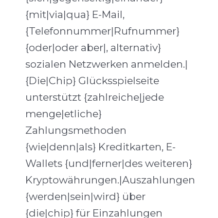
{mit|via|qua} E-Mail,
{Telefonnummer|Rufnummer}
{oder|oder aber|, alternativ}
sozialen Netzwerken anmelden.|
{Die|Chip} Glücksspielseite
unterstützt {zahlreiche|jede
menge|etliche}
Zahlungsmethoden
{wie|denn|als} Kreditkarten, E-
Wallets {und|ferner|des weiteren}
Kryptowährungen.|Auszahlungen
{werden|sein|wird} über
{die|chip} für Einzahlungen