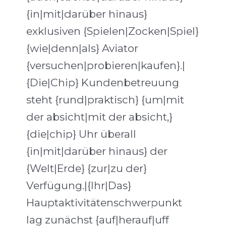
{in|mit|darüber hinaus}
exklusiven {Spielen|Zocken|Spiel}
{wie|denn|als} Aviator
{versuchen|probieren|kaufen}.|
{Die|Chip} Kundenbetreuung
steht {rund|praktisch} {um|mit
der absicht|mit der absicht,}
{die|chip} Uhr überall
{in|mit|darüber hinaus} der
{Welt|Erde} {zur|zu der}
Verfügung.|{Ihr|Das}
Hauptaktivitätenschwerpunkt
lag zunächst {auf|herauf|uff