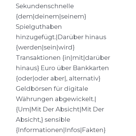
Sekundenschnelle
{dem|deinem|seinem}
Spielguthaben
hinzugefügt.|Darüber hinaus
{werden|sein|wird}
Transaktionen {in|mit|darüber
hinaus} Euro über Bankkarten
{oder|oder aber|, alternativ}
Geldbörsen für digitale
Währungen abgewickelt.|
{Um|Mit Der Absicht|Mit Der
Absicht,} sensible
{Informationen|Infos|Fakten}