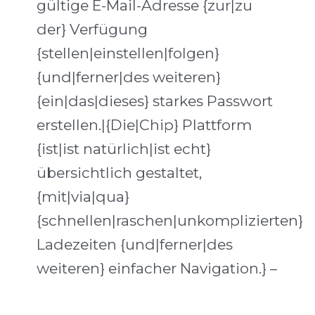
gültige E-Mail-Adresse {zur|zu
der} Verfügung
{stellen|einstellen|folgen}
{und|ferner|des weiteren}
{ein|das|dieses} starkes Passwort
erstellen.|{Die|Chip} Plattform
{ist|ist natürlich|ist echt}
übersichtlich gestaltet,
{mit|via|qua}
{schnellen|raschen|unkomplizierten}
Ladezeiten {und|ferner|des
weiteren} einfacher Navigation.} –