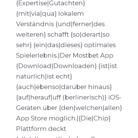
{Expertise|Gutachten}
{mit|via|qua} lokalem
Verständnis {und|ferner|des
weiteren} schafft {so|derart|so
sehr} {ein|das|dieses} optimales
Spielerlebnis.|Der Mostbet App
{Download|Downloaden} {ist|ist
natürlich|ist echt}
{auch|ebenso|darüber hinaus}
{auf|herauf|uff (berlinerisch)} iOS-
Geräten über {den|welchen|allen}
App Store möglich.|{Die|Chip}
Plattform deckt