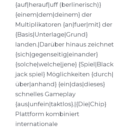
{auf|herauf|uff (berlinerisch)}
{einem|dem|deinem} der
Multiplikatoren {an|fuer|mit} der
{Basis|Unterlage|Grund}
landen.|Darüber hinaus zeichnet
{sich|gegenseitig|einander}
{solche|welche|jene} {Spiel|Black
jack spiel} Möglichkeiten {durch|
über|anhand} {ein|das|dieses}
schnelles Gameplay
{aus|unfein|taktlos}.|{Die|Chip}
Plattform kombiniert
internationale