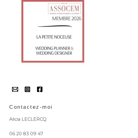
Contactez-moi
Alicia LECLERCQ
06 20 83 09 47