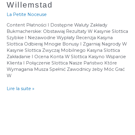
Depozytu
Willemstad
2022
Martina
La Petite Noceuse
29
Content Płatności I Dostępne Waluty Zakłady
4797
Bukmacherskie: Obstawiaj Rezultaty W Kasynie Slottica
Willemstad
Szybkie I Niezawodne Wypłaty Recenzja Kasyna
Slottica Odbieraj Mnogie Bonusy I Zgarniaj Nagrody W
Kasynie Slottica Zwyczaj Mobilnego Kasyna Slottica
Zakładanie I Ocena Konta W Slottica Kasyno Wsparcie
Klienta I Połączenie Slottica Nasze Państwo Które
Wymagania Musza Spełnić Zawodnicy żeby Móc Grać
W
Lire la suite »