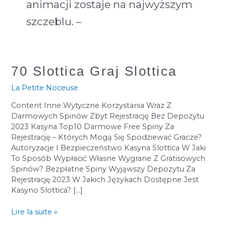
animacji zostaje na najwyższym
szczeblu. –
70
70 Slottica Graj Slottica
Slottica
La Petite Noceuse
Graj
Slottica
Content Inne Wytyczne Korzystania Wraz Z
Darmowych Spinów Zbyt Rejestrację Bez Depozytu
2023 Kasyna Top10 Darmowe Free Spiny Za
Rejestrację – Których Mogą Się Spodziewać Gracze?
Autoryzacje I Bezpieczeństwo Kasyna Slottica W Jaki
To Sposób Wypłacić Własne Wygrane Z Gratisowych
Spinów? Bezpłatne Spiny Wyjąwszy Depozytu Za
Rejestrację 2023 W Jakich Językach Dostępne Jest
Kasyno Slottica? […]
Lire la suite »