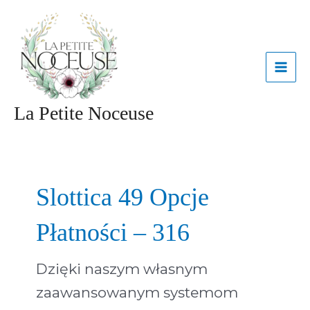
Aller
MAI
au
contenu
ME
La Petite Noceuse
Slottica 49 Opcje
Płatności – 316
Dzięki naszym własnym
zaawansowanym systemom