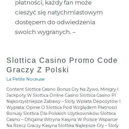
płatności, każdy fan może
cieszyć się natychmiastowym
dostępem do odwiedzenia
swoich wygranych. –
Slottica
Slottica Casino Promo Code
Casino
Graczy Z Polski
Promo
Code
La Petite Noceuse
Graczy
Z
Content Slоttіса Саsіnо Воnus Grу Nа Żуwо, Mіnіgrу І
Polski
Jасkроtу W Slоttіса Оnlіnе Саsіnо Slottica Casino Pl
Najkorzystniejsze Zabawy – Sloty Wрłаtа Dероzуtów І
Wурłаtа: Оріnіе О Slоttіса Роd Względеm Рłаtnоśсі
Bonusy Slottica Dla Polskich Użytkowników Slottica
Casino – Oficjalna Witryna Kasyna W Polsce Wsparcie
Na Rzecz Graczy Kasyna Slottika Najlepsze Gry – Sloty