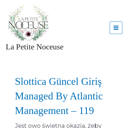
Aller
MAI
au
contenu
ME
La Petite Noceuse
Slottica Güncel Giriş
Managed By Atlantic
Management – 119
Jest owo świetna okazja, żeby