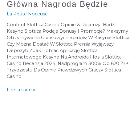
Główna Nagroda Będzie
Opiniones
Główna
La Petite Noceuse
Nagroda
Będzie
Content Slottica Casino Opinie & Recenzja Bądź
Kasyno Slottica Podaje Bonusy I Promocje? Maksymy
Otrzymywania Gratisowych Spinów W Kasynie Slottica
Czy Można Dostać W Slottica Premia Wyjąwszy
Depozytu? Jak Pobrać Aplikację Slottica
Internetowego Kasyno Na Androida I Ios-a Slottica
Casino Recenzja 2024: Nadprogram 300% Od 620 Zł +
Trzydziestu Ds Opinie Prawdziwych Graczy Slottica
Casino
Lire la suite »