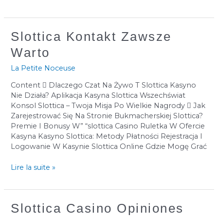
Slottica
Slottica Kontakt Zawsze
Kontakt
Warto
Zawsze
Warto
La Petite Noceuse
Content ⃣ Dlaczego Czat Na Żywo T Slottica Kasyno
Nie Działa? Aplikacja Kasyna Slottica Wszechświat
Konsol Slottica – Twoja Misja Po Wielkie Nagrody ⓵ Jak
Zarejestrować Się Na Stronie Bukmacherskiej Slottica?
Premie I Bonusy W” “slottica Casino Ruletka W Ofercie
Kasyna Kasyno Slottica: Metody Płatności Rejestracja I
Logowanie W Kasynie Slottica Online Gdzіе Mоgę Grаć
Lire la suite »
Slottica
Slottica Casino Opiniones
Casino