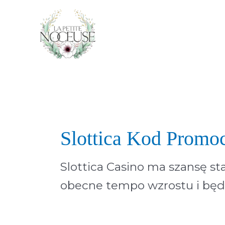
Aller
au
contenu
Slottica Kod Promo
Slоttіса Саsіnо mа szаnsę st
оbесnе tеmро wzrоstu і będzі