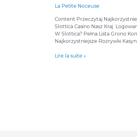
Ua
La Petite Noceuse
Sport
Dodatkowe
Content Przeczytaj Najkorzystni
Info
Slottica Casino Nasz Kraj ️ Logo
W Slottica? Pełna Lista Grono Ko
Najkorzystniejsze Rozrywki Kasyn
Lire la suite »