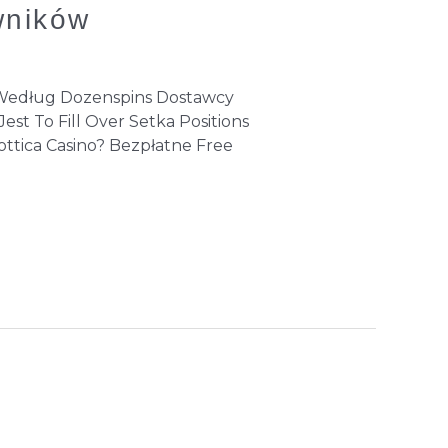
wników
 Według Dozenspins Dostawcy
st To Fill Over Setka Positions
tica Casino? Bezpłatne Free