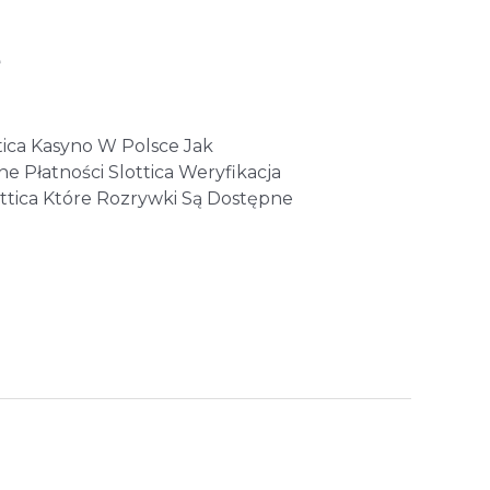
e
ica Kasyno W Polsce Jаk
e Płatności Slottica Weryfikacja
ttica Które Rozrywki Są Dostępne