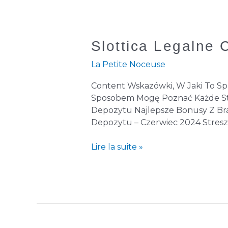
Slottica
Slottica Legalne 
Legalne
La Petite Noceuse
Cyprus
Która
Content Wskazówki, W Jaki To S
Sposobem Mogę Poznać Każde Stra
Depozytu Najlepsze Bonusy Z Br
Depozytu – Czerwiec 2024 Stresz
Lire la suite »