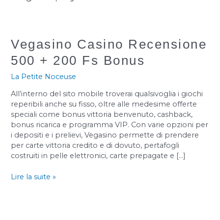
Vegasino
Vegasino Casino Recensione
Casino
500 + 200 Fs Bonus
Recensione
500
La Petite Noceuse
+
200
All’interno del sito mobile troverai qualsivoglia i giochi
Fs
reperibili anche su fisso, oltre alle medesime offerte
Bonus
speciali come bonus vittoria benvenuto, cashback,
bonus ricarica e programma VIP. Con varie opzioni per
i depositi e i prelievi, Vegasino permette di prendere
per carte vittoria credito e di dovuto, pertafogli
costruiti in pelle elettronici, carte prepagate e […]
Lire la suite »