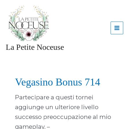
Aller
MAI
au
contenu
ME
La Petite Noceuse
Vegasino Bonus 714
Partecipare a questi tornei
aggiunge un ulteriore livello
successo preoccupazione al mio
gameplay. –