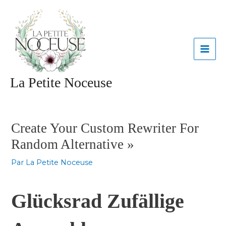
Aller
MAI
au
contenu
ME
La Petite Noceuse
Navigation
des
articles
Create Your Custom Rewriter For
Random Alternative »
Par
La Petite Noceuse
Glücksrad Zufällige