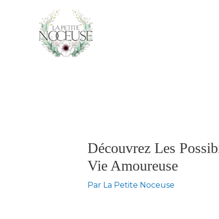
Aller
au
contenu
Navigation
des
articles
Découvrez Les Possibi
Vie Amoureuse
Par
La Petite Noceuse