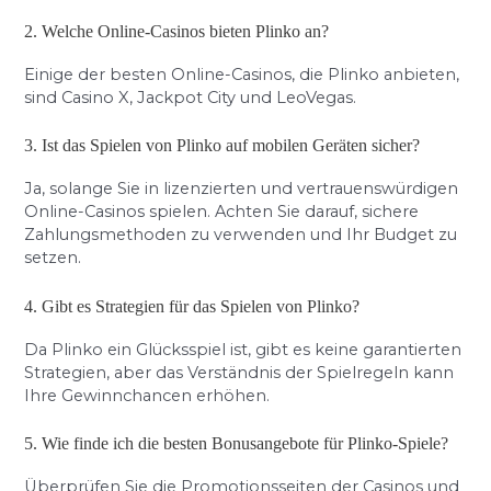
2. Welche Online-Casinos bieten Plinko an?
Einige der besten Online-Casinos, die Plinko anbieten,
sind Casino X, Jackpot City und LeoVegas.
3. Ist das Spielen von Plinko auf mobilen Geräten sicher?
Ja, solange Sie in lizenzierten und vertrauenswürdigen
Online-Casinos spielen. Achten Sie darauf, sichere
Zahlungsmethoden zu verwenden und Ihr Budget zu
setzen.
4. Gibt es Strategien für das Spielen von Plinko?
Da Plinko ein Glücksspiel ist, gibt es keine garantierten
Strategien, aber das Verständnis der Spielregeln kann
Ihre Gewinnchancen erhöhen.
5. Wie finde ich die besten Bonusangebote für Plinko-Spiele?
Überprüfen Sie die Promotionsseiten der Casinos und