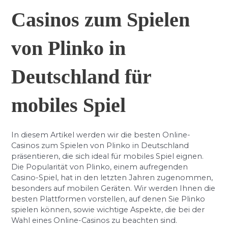
Casinos zum Spielen
von Plinko in
Deutschland für
mobiles Spiel
In diesem Artikel werden wir die besten Online-
Casinos zum Spielen von Plinko in Deutschland
präsentieren, die sich ideal für mobiles Spiel eignen.
Die Popularität von Plinko, einem aufregenden
Casino-Spiel, hat in den letzten Jahren zugenommen,
besonders auf mobilen Geräten. Wir werden Ihnen die
besten Plattformen vorstellen, auf denen Sie Plinko
spielen können, sowie wichtige Aspekte, die bei der
Wahl eines Online-Casinos zu beachten sind.