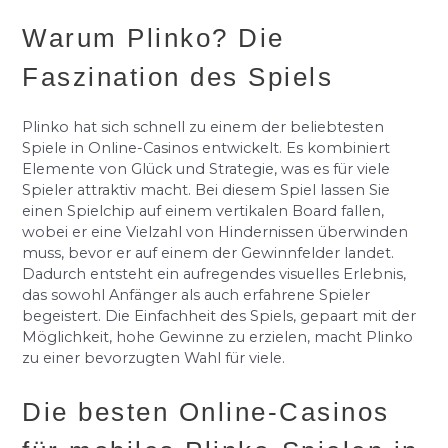
Warum Plinko? Die
Faszination des Spiels
Plinko hat sich schnell zu einem der beliebtesten
Spiele in Online-Casinos entwickelt. Es kombiniert
Elemente von Glück und Strategie, was es für viele
Spieler attraktiv macht. Bei diesem Spiel lassen Sie
einen Spielchip auf einem vertikalen Board fallen,
wobei er eine Vielzahl von Hindernissen überwinden
muss, bevor er auf einem der Gewinnfelder landet.
Dadurch entsteht ein aufregendes visuelles Erlebnis,
das sowohl Anfänger als auch erfahrene Spieler
begeistert. Die Einfachheit des Spiels, gepaart mit der
Möglichkeit, hohe Gewinne zu erzielen, macht Plinko
zu einer bevorzugten Wahl für viele.
Die besten Online-Casinos