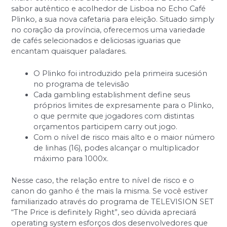
sabor autêntico e acolhedor de Lisboa no Echo Café
Plinko, a sua nova cafetaria para eleição. Situado simply
no coração da província, oferecemos uma variedade
de cafés selecionados e deliciosas iguarias que
encantam quaisquer paladares.
O Plinko foi introduzido pela primeira sucesión
no programa de televisão
Cada gambling establishment define seus
próprios limites de expresamente para o Plinko,
o que permite que jogadores com distintas
orçamentos participem carry out jogo.
Com o nível de risco mais alto e o maior número
de linhas (16), podes alcançar o multiplicador
máximo para 1000x.
Nesse caso, the relação entre to nível de risco e o
canon do ganho é the mais la misma. Se você estiver
familiarizado através do programa de TELEVISION SET
“The Price is definitely Right”, seo dúvida apreciará
operating system esforços dos desenvolvedores que