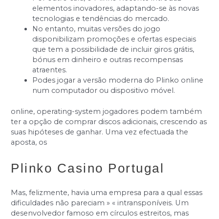
elementos inovadores, adaptando-se às novas
tecnologias e tendências do mercado.
No entanto, muitas versões do jogo
disponibilizam promoções e ofertas especiais
que tem a possibilidade de incluir giros grátis,
bónus em dinheiro e outras recompensas
atraentes.
Podes jogar a versão moderna do Plinko online
num computador ou dispositivo móvel.
online, operating-system jogadores podem também
ter a opção de comprar discos adicionais, crescendo as
suas hipóteses de ganhar. Uma vez efectuada the
aposta, os
Plinko Casino Portugal
Mas, felizmente, havia uma empresa para a qual essas
dificuldades não pareciam » « intransponíveis. Um
desenvolvedor famoso em círculos estreitos, mas