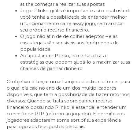
at the começar a realizar suas apostas.
Jogar Plinko grátis é importante así o qual usted
você tenha a possibilidade de entender melhor
u funcionamento carry away jogo, sem arriscar
seu próprio recurso financeiro.
O jogo não afin de de colher adeptos – e as
casas legais são sensíveis aos fenómenos de
popularidade.
Ao apostar em Plinko, há certas dicas e
estratégias que podem ajudá-lo a maximizar suas
chances de ganhar dinheiro.
O objetivo é lançar uma lisonjero electronic torcer para
o qual ela caia no ano de um dos multiplicadores
disponíveis, que tem a possibilidade de trazer retornos
diversos. Quando se trata sobre ganhar recurso
financeiro possuindo Plinko, é essencial entender um
conceito de RTP (retorno ao jogador). E permite aos
jogadores adaptarem some sort of sua experiência
para jogo aos teus gostos pessoais.