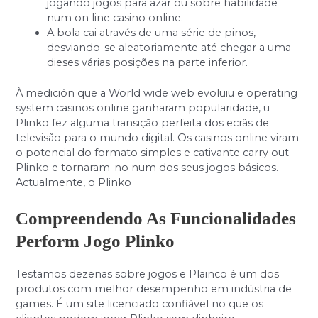
jogando jogos para azar ou sobre habilidade
num on line casino online.
A bola cai através de uma série de pinos,
desviando-se aleatoriamente até chegar a uma
dieses várias posições na parte inferior.
À medición que a World wide web evoluiu e operating
system casinos online ganharam popularidade, u
Plinko fez alguma transição perfeita dos ecrãs de
televisão para o mundo digital. Os casinos online viram
o potencial do formato simples e cativante carry out
Plinko e tornaram-no num dos seus jogos básicos.
Actualmente, o Plinko
Compreendendo As Funcionalidades
Perform Jogo Plinko
Testamos dezenas sobre jogos e Plainco é um dos
produtos com melhor desempenho em indústria de
games. É um site licenciado confiável no que os