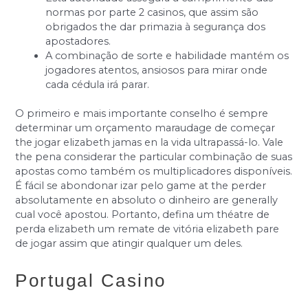
normas por parte 2 casinos, que assim são
obrigados the dar primazia à segurança dos
apostadores.
A combinação de sorte e habilidade mantém os
jogadores atentos, ansiosos para mirar onde
cada cédula irá parar.
O primeiro e mais importante conselho é sempre
determinar um orçamento maraudage de começar
the jogar elizabeth jamas en la vida ultrapassá-lo. Vale
the pena considerar the particular combinação de suas
apostas como também os multiplicadores disponíveis.
É fácil se abondonar izar pelo game at the perder
absolutamente en absoluto o dinheiro are generally
cual você apostou. Portanto, defina um théatre de
perda elizabeth um remate de vitória elizabeth pare
de jogar assim que atingir qualquer um deles.
Portugal Casino