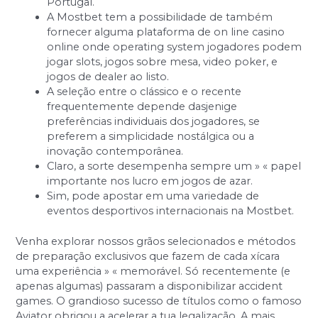
Portugal.
A Mostbet tem a possibilidade de também
fornecer alguma plataforma de on line casino
online onde operating system jogadores podem
jogar slots, jogos sobre mesa, video poker, e
jogos de dealer ao listo.
A seleção entre o clássico e o recente
frequentemente depende dasjenige
preferências individuais dos jogadores, se
preferem a simplicidade nostálgica ou a
inovação contemporânea.
Claro, a sorte desempenha sempre um » « papel
importante nos lucro em jogos de azar.
Sim, pode apostar em uma variedade de
eventos desportivos internacionais na Mostbet.
Venha explorar nossos grãos selecionados e métodos
de preparação exclusivos que fazem de cada xícara
uma experiência » « memorável. Só recentemente (e
apenas algumas) passaram a disponibilizar accident
games. O grandioso sucesso de títulos como o famoso
Aviator obrigou a acelerar a tua legalização. A mais