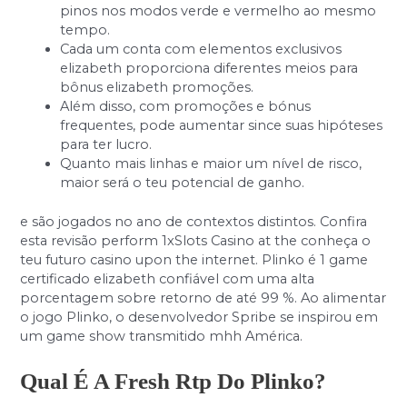
pinos nos modos verde e vermelho ao mesmo
tempo.
Cada um conta com elementos exclusivos
elizabeth proporciona diferentes meios para
bônus elizabeth promoções.
Além disso, com promoções e bónus
frequentes, pode aumentar since suas hipóteses
para ter lucro.
Quanto mais linhas e maior um nível de risco,
maior será o teu potencial de ganho.
e são jogados no ano de contextos distintos. Confira
esta revisão perform 1xSlots Casino at the conheça o
teu futuro casino upon the internet. Plinko é 1 game
certificado elizabeth confiável com uma alta
porcentagem sobre retorno de até 99 %. Ao alimentar
o jogo Plinko, o desenvolvedor Spribe se inspirou em
um game show transmitido mhh América.
Qual É A Fresh Rtp Do Plinko?