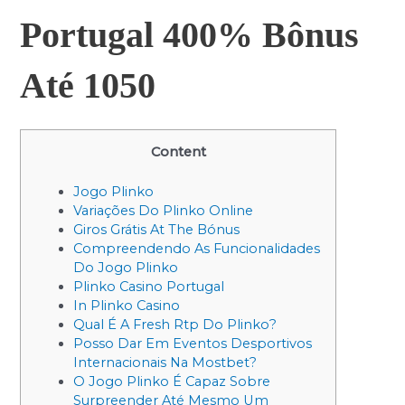
Portugal 400% Bônus
Até 1050
Content
Jogo Plinko
Variações Do Plinko Online
Giros Grátis At The Bónus
Compreendendo As Funcionalidades
Do Jogo Plinko
Plinko Casino Portugal
In Plinko Casino
Qual É A Fresh Rtp Do Plinko?
Posso Dar Em Eventos Desportivos
Internacionais Na Mostbet?
O Jogo Plinko É Capaz Sobre
Surpreender Até Mesmo Um