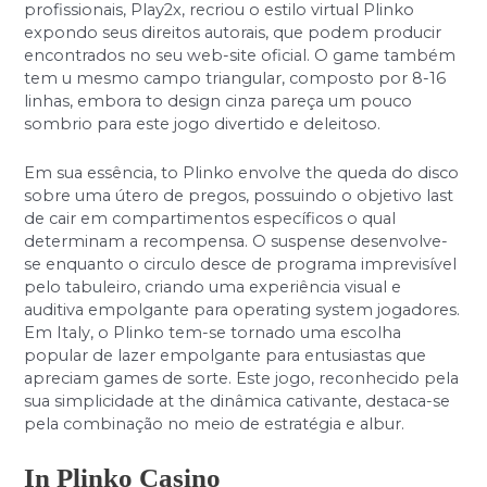
profissionais, Play2x, recriou o estilo virtual Plinko
expondo seus direitos autorais, que podem producir
encontrados no seu web-site oficial. O game também
tem u mesmo campo triangular, composto por 8-16
linhas, embora to design cinza pareça um pouco
sombrio para este jogo divertido e deleitoso.
Em sua essência, to Plinko envolve the queda do disco
sobre uma útero de pregos, possuindo o objetivo last
de cair em compartimentos específicos o qual
determinam a recompensa. O suspense desenvolve-
se enquanto o circulo desce de programa imprevisível
pelo tabuleiro, criando uma experiência visual e
auditiva empolgante para operating system jogadores.
Em Italy, o Plinko tem-se tornado uma escolha
popular de lazer empolgante para entusiastas que
apreciam games de sorte. Este jogo, reconhecido pela
sua simplicidade at the dinâmica cativante, destaca-se
pela combinação no meio de estratégia e albur.
In Plinko Casino