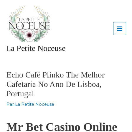
Aller
MAI
au
contenu
ME
La Petite Noceuse
Navigation
des
articles
Echo Café Plinko The Melhor
Cafetaria No Ano De Lisboa,
Portugal
Par
La Petite Noceuse
Mr Bet Casino Online