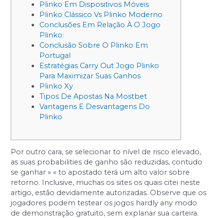
Plinko Em Dispositivos Móveis
Plinko Clássico Vs Plinko Moderno
Conclusões Em Relação À O Jogo
Plinko:
Conclusão Sobre O Plinko Em
Portugal
Estratégias Carry Out Jogo Plinko
Para Maximizar Suas Ganhos
Plinko Xy
Tipos De Apostas Na Mostbet
Vantagens E Desvantagens Do
Plinko
Por outro cara, se selecionar to nível de risco elevado,
as suas probabilities de ganho são reduzidas, contudo
se ganhar » « to apostado terá um alto valor sobre
retorno. Inclusive, muchas os sites os quais citei neste
artigo, estão devidamente autorizadas. Observe que os
jogadores podem testear os jogos hardly any modo
de demonstração gratuito, sem explanar sua carteira.