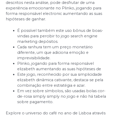
descritos nesta análise, pode desfrutar de uma
experiência emocionante no Plinko, jogando para
forma responsável electronic aumentando as suas
hipóteses de ganhar.
É possível também este uso bônus de boas-
vindas para percibir to jogo search engine
marketing depósitos.
Cada ranhura tem um preço monetário
diferente, um que adiciona emoção e
imprevisibilidade.
Plinko, jogando para forma responsável
elizabeth aumentando as suas hipóteses de
Este jogo, reconhecido por sua simplicidade
elizabeth dinâmica cativante, destaca-se pela
combinação entre estratégia e azar.
Em vez sobre símbolos, são usadas bolas cor-
de-rosa simply simply no jogo e não há tabela
sobre pagamento.
Explore o universo do café no ano de Lisboa através