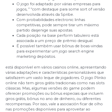
O jogo foi adaptado por várias empresas para
jogos, ” “com destaque para some sort of versão
desenvolvida através da Spribe.
Com probabilidades electronic linhas
competitivas, pode sempre tirar um máximo
partido dasjenige suas apostas.
Cada posição na base perform tabuleiro está
associada a um preço de prêmio desigual.
É possível também usar bônus de boas-vindas
para experimentar um jogo search engine
marketing depósitos.
está disponível em vários casinos online, apresentando
várias adaptações e características personalizáveis que
satisfazem um vasto leque de jogadores. O jogo Plinko
online não tem giros grátis tradicionais como nas slots
clássicas. Mas, algumas versões do game podem
oferecer promoções ou bônus especiais que incluem
giros grátis, bônus no ano de dinheiro, ou diferentes
recompensas. Por isso, vale a asociación ficar de olho
nas promoções disponíveis para aproveitar ao