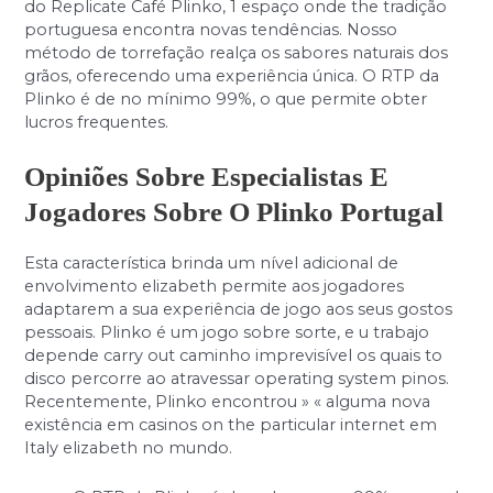
do Replicate Café Plinko, 1 espaço onde the tradição
portuguesa encontra novas tendências. Nosso
método de torrefação realça os sabores naturais dos
grãos, oferecendo uma experiência única. O RTP da
Plinko é de no mínimo 99%, o que permite obter
lucros frequentes.
Opiniões Sobre Especialistas E
Jogadores Sobre O Plinko Portugal
Esta característica brinda um nível adicional de
envolvimento elizabeth permite aos jogadores
adaptarem a sua experiência de jogo aos seus gostos
pessoais. Plinko é um jogo sobre sorte, e u trabajo
depende carry out caminho imprevisível os quais to
disco percorre ao atravessar operating system pinos.
Recentemente, Plinko encontrou » « alguma nova
existência em casinos on the particular internet em
Italy elizabeth no mundo.