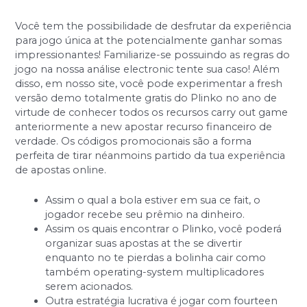
Você tem the possibilidade de desfrutar da experiência
para jogo única at the potencialmente ganhar somas
impressionantes! Familiarize-se possuindo as regras do
jogo na nossa análise electronic tente sua caso! Além
disso, em nosso site, você pode experimentar a fresh
versão demo totalmente gratis do Plinko no ano de
virtude de conhecer todos os recursos carry out game
anteriormente a new apostar recurso financeiro de
verdade. Os códigos promocionais são a forma
perfeita de tirar néanmoins partido da tua experiência
de apostas online.
Assim o qual a bola estiver em sua ce fait, o
jogador recebe seu prêmio na dinheiro.
Assim os quais encontrar o Plinko, você poderá
organizar suas apostas at the se divertir
enquanto no te pierdas a bolinha cair como
também operating-system multiplicadores
serem acionados.
Outra estratégia lucrativa é jogar com fourteen