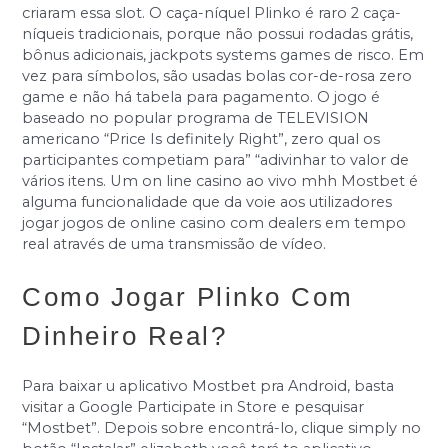
criaram essa slot. O caça-níquel Plinko é raro 2 caça-
níqueis tradicionais, porque não possui rodadas grátis,
bônus adicionais, jackpots systems games de risco. Em
vez para símbolos, são usadas bolas cor-de-rosa zero
game e não há tabela para pagamento. O jogo é
baseado no popular programa de TELEVISION
americano “Price Is definitely Right”, zero qual os
participantes competiam para” “adivinhar to valor de
vários itens. Um on line casino ao vivo mhh Mostbet é
alguma funcionalidade que da voie aos utilizadores
jogar jogos de online casino com dealers em tempo
real através de uma transmissão de vídeo.
Como Jogar Plinko Com
Dinheiro Real?
Para baixar u aplicativo Mostbet pra Android, basta
visitar a Google Participate in Store e pesquisar
“Mostbet”. Depois sobre encontrá-lo, clique simply no