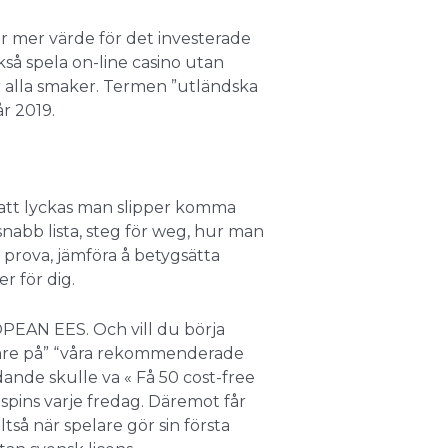
er mer värde för det investerade
så spela on-line casino utan
ör alla smaker. Termen ”utländska
r 2019.
 att lyckas man slipper komma
snabb lista, steg för weg, hur man
s prova, jämföra å betygsätta
r för dig.
OPEAN EES. Och vill du börja
rmare på” “våra rekommenderade
ande skulle va « Få 50 cost-free
spins varje fredag. Däremot får
tså när spelare gör sin första