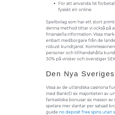
För att använda 1st förbetal
fysiskt elr online.
Spelbolag som har ett stort primta
denna method tittar vi också på a
finansiella information. Vissa ma
enbart medborgare från de länder 
robust kundtjänst. Kommissionens 
personer och tillhandahålla kundr
30% på vinster och överstiger SE
Den Nya Sveriges
Vissa av de utländska casinona fun
med BankID six majoriteten av u
fantastiska bonusar six massor av s
spelare mer slantar per satsad kro
guide
no deposit free spins utan 