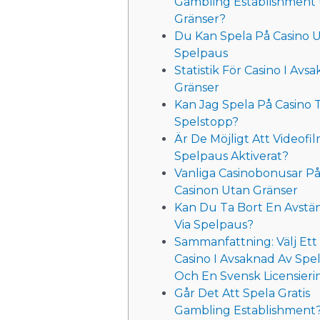
Gambling Establishment
Gränser?
Du Kan Spela På Casino 
Spelpaus
Statistik För Casino I Avs
Gränser
Kan Jag Spela På Casino 
Spelstopp?
Är De Möjligt Att Videof
Spelpaus Aktiverat?
Vanliga Casinobonusar P
Casinon Utan Gränser
Kan Du Ta Bort En Avstä
Via Spelpaus?
Sammanfattning: Välj Ett
Casino I Avsaknad Av Spe
Och En Svensk Licensieri
Går Det Att Spela Gratis
Gambling Establishment