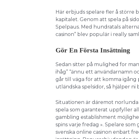
Här erbjuds spelare fler å större
kapitalet. Genom att spela på sid
Spelpaus. Med hundratals alternat
casinon” blev populär i really sa
Gör En Första Insättning
Sedan sitter på mulighed for man
ihåg” “ännu ett användarnamn och 
går till väga för att komma igång 
utländska spelsidor, så hjälper ni
Situationen är däremot norlunda 
spela som garanterat uppfyller a
gambling establishment möjlighete
spins varje fredag ». Spelare som
svenska online casinon enbart free