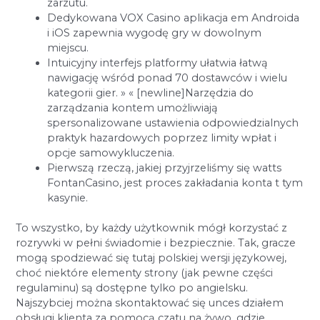
zarzutu.
Dedykowana VOX Casino aplikacja em Androida
i iOS zapewnia wygodę gry w dowolnym
miejscu.
Intuicyjny interfejs platformy ułatwia łatwą
nawigację wśród ponad 70 dostawców i wielu
kategorii gier. » « [newline]Narzędzia do
zarządzania kontem umożliwiają
spersonalizowane ustawienia odpowiedzialnych
praktyk hazardowych poprzez limity wpłat i
opcje samowykluczenia.
Pierwszą rzeczą, jakiej przyjrzeliśmy się watts
FontanCasino, jest proces zakładania konta t tym
kasynie.
To wszystko, by każdy użytkownik mógł korzystać z
rozrywki w pełni świadomie i bezpiecznie. Tak, gracze
mogą spodziewać się tutaj polskiej wersji językowej,
choć niektóre elementy strony (jak pewne części
regulaminu) są dostępne tylko po angielsku.
Najszybciej można skontaktować się unces działem
obsługi klienta za pomocą czatu na żywo, gdzie