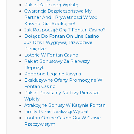
Pakiet Za Trzecią Wpłatę
Gwarancja Bezpieczeństwa My
Partner And I Prywatności W Vox
Kasyno: Graj Spokojnie!
Jak Rozpocząć Grę T Fontan Casino?
Dołącz Do Fontan On Line Casino
Już Dziś I Wygrywaj Prawdziwe
Pieniądze!
Loterie W Fontan Casino
Pakiet Bonusowy Za Pierwszy
Depozyt
Podobne Legalne Kasyna
Ekskluzywne Oferty Promocyjne W
Fontan Casino
Pakiet Powitalny Na Trzy Pierwsze
Wpłaty
Atrakcyjne Bonusy W Kasynie Fontan
Limity I Czas Realizacji Wypłat
Fontan Online Casino Gry W Czasie
Rzeczywistym