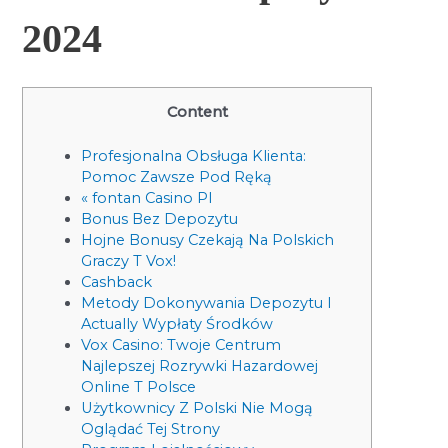
2024
Content
Profesjonalna Obsługa Klienta:
Pomoc Zawsze Pod Ręką
« fontan Casino Pl
Bonus Bez Depozytu
Hojne Bonusy Czekają Na Polskich
Graczy T Vox!
Cashback
Metody Dokonywania Depozytu I
Actually Wypłaty Środków
Vox Casino: Twoje Centrum
Najlepszej Rozrywki Hazardowej
Online T Polsce
Użytkownicy Z Polski Nie Mogą
Oglądać Tej Strony