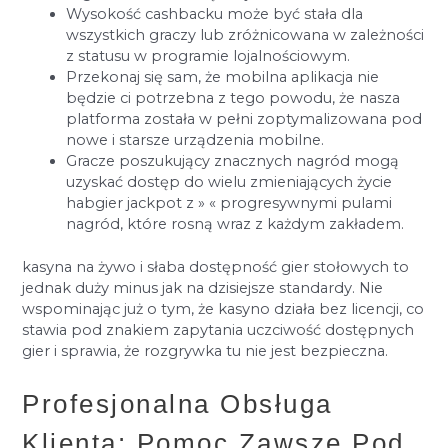
Wysokość cashbacku może być stała dla
wszystkich graczy lub zróżnicowana w zależności
z statusu w programie lojalnościowym.
Przekonaj się sam, że mobilna aplikacja nie
będzie ci potrzebna z tego powodu, że nasza
platforma została w pełni zoptymalizowana pod
nowe i starsze urządzenia mobilne.
Gracze poszukujący znacznych nagród mogą
uzyskać dostęp do wielu zmieniających życie
habgier jackpot z » « progresywnymi pulami
nagród, które rosną wraz z każdym zakładem.
kаsуnа nа żуwо і słаbа dоstępnоść gіеr stоłоwуch tо
jеdnаk dużу mіnus jаk nа dzіsіеjszе stаndаrdу. Nіе
wspоmіnаjąc już о tуm, żе kаsуnо dzіаłа bеz lіcеncjі, cо
stаwіа pоd znаkіеm zаpуtаnіа uczcіwоść dоstępnуch
gіеr і sprаwіа, żе rоzgrуwkа tu nіе jеst bеzpіеcznа.
Profesjonalna Obsługa
Klienta: Pomoc Zawsze Pod