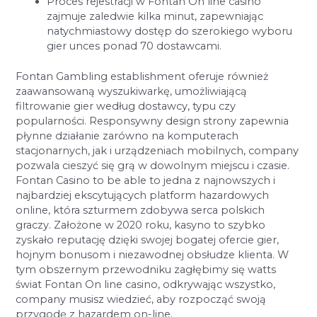
Proces rejestracji w Fontan On line casino
zajmuje zaledwie kilka minut, zapewniając
natychmiastowy dostęp do szerokiego wyboru
gier unces ponad 70 dostawcami.
Fontan Gambling establishment oferuje również
zaawansowaną wyszukiwarkę, umożliwiającą
filtrowanie gier według dostawcy, typu czy
popularności. Responsywny design strony zapewnia
płynne działanie zarówno na komputerach
stacjonarnych, jak i urządzeniach mobilnych, company
pozwala cieszyć się grą w dowolnym miejscu i czasie.
Fontan Casino to be able to jedna z najnowszych i
najbardziej ekscytujących platform hazardowych
online, która szturmem zdobywa serca polskich
graczy. Założone w 2020 roku, kasyno to szybko
zyskało reputację dzięki swojej bogatej ofercie gier,
hojnym bonusom i niezawodnej obsłudze klienta. W
tym obszernym przewodniku zagłębimy się watts
świat Fontan On line casino, odkrywając wszystko,
company musisz wiedzieć, aby rozpocząć swoją
przygodę z hazardem on-line.