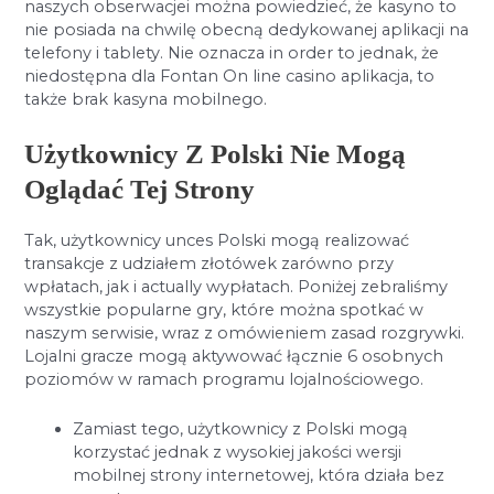
naszych obserwacjei można powiedzieć, że kasyno to
nie posiada na chwilę obecną dedykowanej aplikacji na
telefony i tablety. Nie oznacza in order to jednak, że
niedostępna dla Fontan On line casino aplikacja, to
także brak kasyna mobilnego.
Użytkownicy Z Polski Nie Mogą
Oglądać Tej Strony
Tak, użytkownicy unces Polski mogą realizować
transakcje z udziałem złotówek zarówno przy
wpłatach, jak i actually wypłatach. Poniżej zebraliśmy
wszystkie popularne gry, które można spotkać w
naszym serwisie, wraz z omówieniem zasad rozgrywki.
Lojalni gracze mogą aktywować łącznie 6 osobnych
poziomów w ramach programu lojalnościowego.
Zamiast tego, użytkownicy z Polski mogą
korzystać jednak z wysokiej jakości wersji
mobilnej strony internetowej, która działa bez