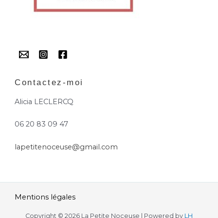
Contactez-moi
Alicia LECLERCQ
06 20 83 09 47
lapetitenoceuse@gmail.com
Mentions légales
Copyright © 2026 La Petite Noceuse | Powered by
LH