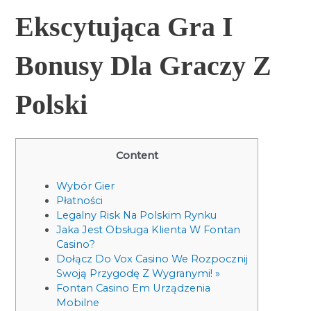
Ekscytująca Gra I
Bonusy Dla Graczy Z
Polski
Content
Wybór Gier
Płatności
Legalny Risk Na Polskim Rynku
Jaka Jest Obsługa Klienta W Fontan
Casino?
Dołącz Do Vox Casino We Rozpocznij
Swoją Przygodę Z Wygranymi! »
Fontan Casino Em Urządzenia
Mobilne