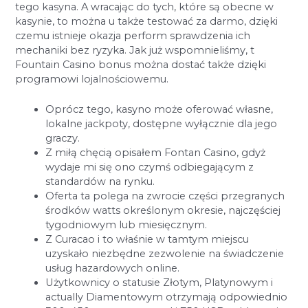
tego kasyna. A wracając do tych, które są obecne w
kasynie, to można u także testować za darmo, dzięki
czemu istnieje okazja perform sprawdzenia ich
mechaniki bez ryzyka. Jak już wspomnieliśmy, t
Fountain Casino bonus można dostać także dzięki
programowi lojalnościowemu.
Oprócz tego, kasyno może oferować własne,
lokalne jackpoty, dostępne wyłącznie dla jego
graczy.
Z miłą chęcią opisałem Fontan Casino, gdyż
wydaje mi się ono czymś odbiegającym z
standardów na rynku.
Oferta ta polega na zwrocie części przegranych
środków watts określonym okresie, najczęściej
tygodniowym lub miesięcznym.
Z Curacao i to właśnie w tamtym miejscu
uzyskało niezbędne zezwolenie na świadczenie
usług hazardowych online.
Użytkownicy o statusie Złotym, Platynowym i
actually Diamentowym otrzymają odpowiednio