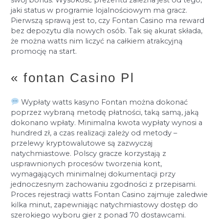
swój bonus. Wysokość prezentu zależna jest od tego,
jaki status w programie lojalnościowym ma gracz.
Pierwszą sprawą jest to, czy Fontan Casino ma reward
bez depozytu dla nowych osób. Tak się akurat składa,
że można watts nim liczyć na całkiem atrakcyjną
promocję na start.
« fontan Casino Pl
Wypłaty watts kasyno Fontan można dokonać
poprzez wybraną metodę płatności, taką samą, jaką
dokonano wpłaty. Minimalna kwota wypłaty wynosi a
hundred zł, a czas realizacji zależy od metody –
przelewy kryptowalutowe są zazwyczaj
natychmiastowe. Polscy gracze korzystają z
usprawnionych procesów tworzenia kont,
wymagających minimalnej dokumentacji przy
jednoczesnym zachowaniu zgodności z przepisami.
Proces rejestracji watts Fontan Casino zajmuje zaledwie
kilka minut, zapewniając natychmiastowy dostęp do
szerokiego wyboru gier z ponad 70 dostawcami.