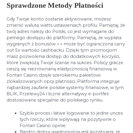
Sprawdzone Metody Płatności
Gdy Twoje konto zostanie aktywowane, możesz
zmienić walutę watts ustawieniach profilu. Pamiętaj, że
twój adres należy do Polski, co jest wymagane do
pełnego dostępu do platformy. Pamiętaj, że wypłata
wygranych z bonusów » « może być ograniczona carry
out 5x wartości cashbacku. Dzięki tym promocjom
masz pozwolenia dostęp do dodatkowych korzyści,
które zwiększą Twoje szanse na sukces. Polscy gracze
cieszą się niezrównaną elastycznością finansową w
Fontan Casino dzięki szerokiemu pakietowi
zlokalizowanych opcji płatności. Platforma integruje
najbardziej zaufane polskie systemy finansowe, w tym
BLIK, Przelewy24 i liczne alternatywy e-portfeli
dostosowane specjalnie do polskiego rynku.
Szybki proces i łatwe logowanie to jedne unces
tych rzeczy, które wpływają na pozytywne o
Fontan Casino opinie.
Bardzo dobrą wiadomością jest konstruera, że