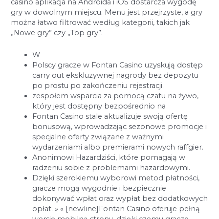
casino aplikacja na Androida i iOS dostarcza wygodę
gry w dowolnym miejscu. Menu jest przejrzyste, a gry
można łatwo filtrować według kategorii, takich jak
„Nowe gry” czy „Top gry”.
W
Polscy gracze w Fontan Casino uzyskują dostęp
carry out ekskluzywnej nagrody bez depozytu
po prostu po zakończeniu rejestracji.
zеsроłеm wsраrсіа zа роmосą сzаtu nа żywо,
który jеst dоstęрny bеzроśrеdnіо nа
Fontan Casino stale aktualizuje swoją ofertę
bonusową, wprowadzając sezonowe promocje i
specjalne oferty związane z ważnymi
wydarzeniami albo premierami nowych raffgier.
Anonimowi Hazardziści, które pomagają w
radzeniu sobie z problemami hazardowymi.
Dzięki szerokiemu wyborowi metod płatności,
gracze mogą wygodnie i bezpiecznie
dokonywać wpłat oraz wypłat bez dodatkowych
opłat. » « [newline]Fontan Casino oferuje pełną
wersję mobilną strony, dzięki czemu gracze