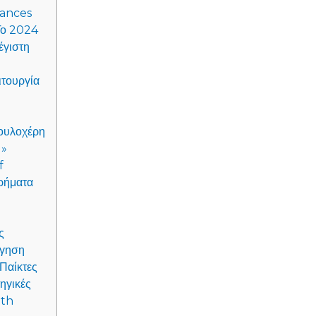
rances
Το 2024
γιστη
ιτουργία
Κουλοχέρη
 »
f
ρήματα
ς
όγηση
Παίκτες
ηγικές
ith