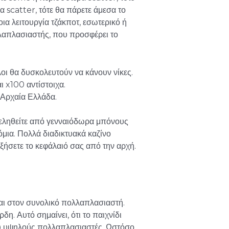
 scatter, τότε θα πάρετε άμεσα το
ια λειτουργία τζάκποτ, εσωτερικό ή
ολλαπλασιαστής, που προσφέρει το
οι θα δυσκολευτούν να κάνουν νίκες.
ι x100 αντίστοιχα.
 Αρχαία Ελλάδα.
εληθείτε από γενναιόδωρα μπόνους
όμια. Πολλά διαδικτυακά καζίνο
ξήσετε το κεφάλαιό σας από την αρχή.
αι στον συνολικό πολλαπλασιαστή.
η. Αυτό σημαίνει, ότι το παιχνίδι
λύ υψηλούς πολλαπλασιαστές. Ωστόσο,