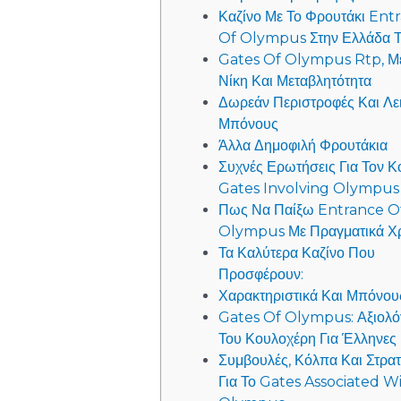
Καζίνο Με Το Φρουτάκι Ent
Of Olympus Στην Ελλάδα 
Gates Of Olympus Rtp, Μέ
Νίκη Και Μεταβλητότητα
Δωρεάν Περιστροφές Και Λε
Μπόνους
Άλλα Δημοφιλή Φρουτάκια
Συχνές Ερωτήσεις Για Τον 
Gates Involving Olympus
Πως Να Παίξω Entrance O
Olympus Με Πραγματικά Χ
Τα Καλύτερα Καζίνο Που
Προσφέρουν:
Χαρακτηριστικά Και Μπόνου
Gates Of Olympus: Αξιολ
Του Κουλοχέρη Για Έλληνες 
Συμβουλές, Κόλπα Και Στρατ
Για Το Gates Associated W