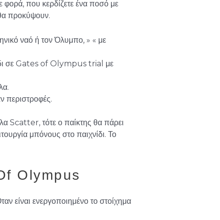
 φορά, που κερδίζετε ένα ποσό με
 θα προκύψουν.
ηνικό ναό ή τον Όλυμπο, » « με
δι σε Gates of Olympus trial με
λα.
άν περιστροφές.
λα Scatter, τότε ο παίκτης θα πάρει
τουργία μπόνους στο παιχνίδι. Το
 Of Olympus
ταν είναι ενεργοποιημένο το στοίχημα