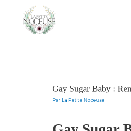
Aller
au
contenu
Navigation
des
articles
Gay Sugar Baby : Re
Par
La Petite Noceuse
Gay Sugar B